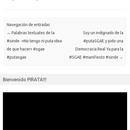
m
o
n
p
m
er
m
as
p
k
k
p
e
sn
ar
ik
Navegación de entradas
ti
←
Palabras textuales de la
Soy un indignado de la
i
r
#sinde -«No tengo ni puta idea
#putaSGAE y pido una
de que hacer» #sgae
Democracia Real Ya para la
#putasgae
#SGAE #manifiesto #sinde
→
Bienvenido PIRATA!!!