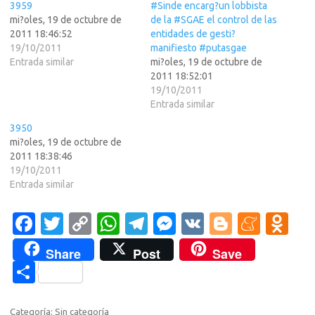
3959
#Sinde encarg?un lobbista
mi?oles, 19 de octubre de
de la #SGAE el control de las
2011 18:46:52
entidades de gesti?
19/10/2011
manifiesto #putasgae
Entrada similar
mi?oles, 19 de octubre de
2011 18:52:01
19/10/2011
Entrada similar
3950
mi?oles, 19 de octubre de
2011 18:38:46
19/10/2011
Entrada similar
Fa
T
C
W
T
M
V
Bl
M
O
c
w
o
h
el
es
K
o
e
d
Share
Post
Save
e
it
p
at
e
se
g
n
n
C
b
te
y
s
gr
n
g
e
o
o
o
r
Li
A
a
g
er
a
kl
Categoría: Sin categoría