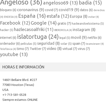
Angeloso
(36)
badia
(15)
angeloso69
(13)
coronavirus
(9)
covid19
(9)
covid
(7)
bloqueo
(6)
datos
(6)
derechos
España
(16)
estafa
(12)
Europa
(8)
(4)
ENDESA
(4)
evitar
(4)
Google
(14)
Facebook
(12)
gratis
(7)
hackeandoelsistema
(5)
hazlecasoalfriki
(11)
instagram
(8)
hacker
(5)
IBERDROLA
(4)
islatortuga
(24)
movil
(9)
internet
(6)
netflix
(6)
legal
(5)
seguridad
(8)
spain
(7)
ordenador
(6)
películas
(5)
solar
(5)
teamviewer
(4)
video
(8)
timo
(7)
Twitter
(7)
virtual
(7)
virus
(7)
Telefónica
(4)
youtube
(13)
HORAS E INFORMACIÓN
14601 Bellaire Blvd. #227
77083 Houston (Texas)
USA
+1-713-581-0528
Siempre estamos ONLINE