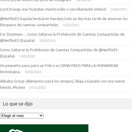
28/04/2023
Lord Draugr, ese Youtuber mentirosillo o sencillamente imbecil
26/04/2023
@NetflixES bajada bestial en Nasdaq Solo un dia mas tarde de anunciar los
bloqueos de cuentas compartidas
12/02/2023
For Dummies… Como Saltarse la Prohibición de Cuentas Compartidas de
@NetflixES (España)
10/02/2023
Como Saltarse la Prohibición de Cuentas Compartidas de @NetflixES
(España)
10/02/2023
Un pequeño paso para un Friki y un GRAN PASO PARA LA HUMANIDAD
tecnologica.
02/02/2023
Alibaba Group (Aliexpress para los amigos), llega a España con una nueva
tienda, Miravia
07/12/2022
Lo que se dijo
Lo
que
se