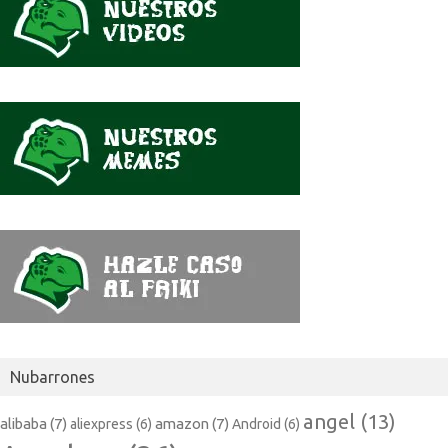
dijo
Nubarrones
angel
(13)
alibaba
(7)
amazon
(7)
aliexpress
(6)
Android
(6)