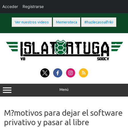
Acceder
Registrarse
Ver nuestros videos
Memeroteca
#hazlecasoalfriki
Saltar
al
contenido
Menú
M?motivos para dejar el software
privativo y pasar al libre