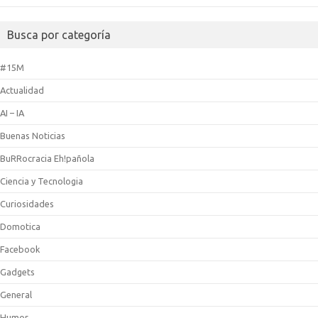
Busca por categoría
#15M
Actualidad
AI – IA
Buenas Noticias
BuRRocracia Eh!pañola
Ciencia y Tecnologia
Curiosidades
Domotica
Facebook
Gadgets
General
Humor