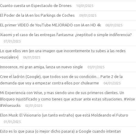
Cuanto cuesta un Espectaculo de Drones
10/01/2025
El Poder de la IA en los Parkings de Coches
09/01/2025
EL primer VIDEO de YouTube MEJORADO con IA en HD 4k
08/01/2025
Xiaomi y el caso de las entregas fantasma: ¿ineptitud o simple indiferencia?
07/01/2025
Lo que ellos ven (en una imagen que inocentemente tu subes a las redes
«suciales»)
06/01/2025
Innocence, mi gran amiga, lanza un nuevo single
05/01/2025
Cree el ladrón (Google), que todos son de su condición… Parte 2 de la
demanda que voy a empezar contra ellos por chulearme
04/01/2025
Mi Experiencia con Wise, y mas siendo uno de sus primeros clientes. Un
Bloqueo Injustificado y como tienes que actuar ante estas situaciones. #Wise
#Wisesucks
02/01/2025
Elon Musk: El Visionario (un tanto extraño) que está Moldeando el Futuro
01/01/2025
Esto es lo que pasa (o mejor dicho pasara) a Google cuando intentan