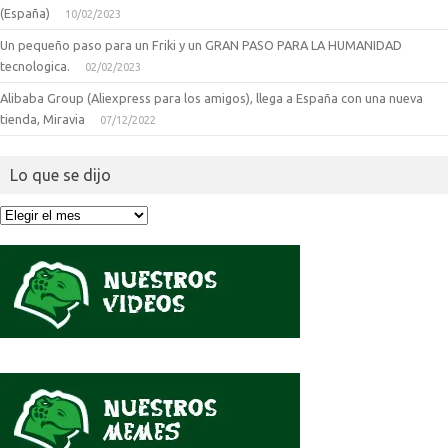
(España)
10/02/2023
Un pequeño paso para un Friki y un GRAN PASO PARA LA HUMANIDAD
tecnologica.
02/02/2023
Alibaba Group (Aliexpress para los amigos), llega a España con una nueva
tienda, Miravia
07/12/2022
Lo que se dijo
Lo
que
se
dijo