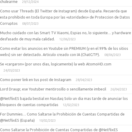
chulearme
29/12/2024
Como usar Threads (El Twitter de Instagram) desde España. Recuerda que
esta prohibido en toda Europa por las «utoridades» de Proteccion de Datos
Corruptos
08/07/2023
Mucho cuidado con las Smart TV Xiaomi, Espias no, lo siguiente… y hardware
desfasado de muy mala calidad.
12/06/2023
Como evitar los anuncios en Youtube sin PREMIUM (y en el 99% de los sitios
webs) sin ser detectado. Articulo creado con IA (ChatGTP).
08/06/2023
Se «cargaron» (por unos dias, logicamente) la web AtomoHD.com
24/05/2023
Como poner link en tus post de Instagram
28/04/2023
Lord Draugr, ese Youtuber mentirosillo o sencillamente imbecil
26/04/2023
@NetflixES bajada bestial en Nasdaq Solo un dia mas tarde de anunciar los
bloqueos de cuentas compartidas
12/02/2023
For Dummies… Como Saltarse la Prohibición de Cuentas Compartidas de
@NetflixES (España)
10/02/2023
Como Saltarse la Prohibición de Cuentas Compartidas de @NetflixES