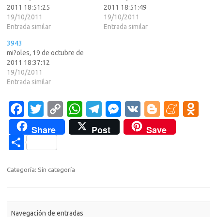
2011 18:51:25
2011 18:51:49
19/10/2011
19/10/2011
Entrada similar
Entrada similar
3943
mi?oles, 19 de octubre de
2011 18:37:12
19/10/2011
Entrada similar
Fa
T
C
W
T
M
V
Bl
M
O
c
w
o
h
el
es
K
o
e
d
Share
Post
Save
e
it
p
at
e
se
g
n
n
C
b
te
y
s
gr
n
g
e
o
o
o
r
Li
A
a
g
er
a
kl
m
Categoría: Sin categoría
o
n
p
m
er
m
as
p
k
k
p
e
sn
ar
Navegación de entradas