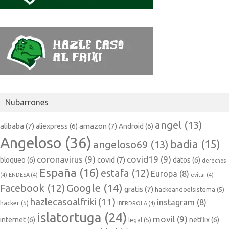
Nubarrones
angel
(13)
alibaba
(7)
amazon
(7)
aliexpress
(6)
Android
(6)
Angeloso
(36)
badia
(15)
angeloso69
(13)
coronavirus
(9)
covid19
(9)
covid
(7)
bloqueo
(6)
datos
(6)
derechos
España
(16)
estafa
(12)
Europa
(8)
(4)
ENDESA
(4)
evitar
(4)
Google
(14)
Facebook
(12)
gratis
(7)
hackeandoelsistema
(5)
hazlecasoalfriki
(11)
instagram
(8)
hacker
(5)
IBERDROLA
(4)
islatortuga
(24)
movil
(9)
internet
(6)
netflix
(6)
legal
(5)