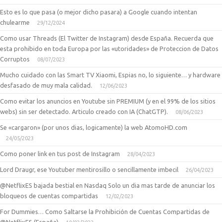
Esto es lo que pasa (o mejor dicho pasara) a Google cuando intentan
chulearme
29/12/2024
Como usar Threads (El Twitter de Instagram) desde España. Recuerda que
esta prohibido en toda Europa por las «utoridades» de Proteccion de Datos
Corruptos
08/07/2023
Mucho cuidado con las Smart TV Xiaomi, Espias no, lo siguiente… y hardware
desfasado de muy mala calidad.
12/06/2023
Como evitar los anuncios en Youtube sin PREMIUM (y en el 99% de los sitios
webs) sin ser detectado. Articulo creado con IA (ChatGTP).
08/06/2023
Se «cargaron» (por unos dias, logicamente) la web AtomoHD.com
24/05/2023
Como poner link en tus post de Instagram
28/04/2023
Lord Draugr, ese Youtuber mentirosillo o sencillamente imbecil
26/04/2023
@NetflixES bajada bestial en Nasdaq Solo un dia mas tarde de anunciar los
bloqueos de cuentas compartidas
12/02/2023
For Dummies… Como Saltarse la Prohibición de Cuentas Compartidas de