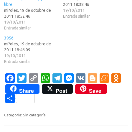
libre
2011 18:38:46
mi?oles, 19 de octubre de
19/10/2011
2011 18:52:46
Entrada similar
19/10/2011
Entrada similar
3956
mi?oles, 19 de octubre de
2011 18:46:09
19/10/2011
Entrada similar
Fa
T
C
W
T
M
V
Bl
M
O
c
w
o
h
el
es
K
o
e
d
Share
Post
Save
e
it
p
at
e
se
g
n
n
C
b
te
y
s
gr
n
g
e
o
o
o
r
Li
A
a
g
er
a
kl
m
Categoría: Sin categoría
o
n
p
m
er
m
as
p