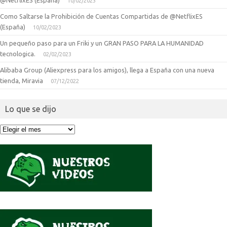
@NetflixES (España)
10/02/2023
Como Saltarse la Prohibición de Cuentas Compartidas de @NetflixES
(España)
10/02/2023
Un pequeño paso para un Friki y un GRAN PASO PARA LA HUMANIDAD
tecnologica.
02/02/2023
Alibaba Group (Aliexpress para los amigos), llega a España con una nueva
tienda, Miravia
07/12/2022
Lo que se dijo
Lo
que
se
dijo