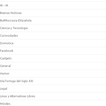
AI – IA
Buenas Noticias
BuRRocracia Eh!pañola
Ciencia y Tecnologia
Curiosidades
Domotica
Facebook
Gadgets
General
Humor
IslaTortuga del Siglo XXI
Legal
Linux y Alternativas Libres
Móviles