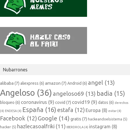
Nubarrones
angel
(13)
alibaba
(7)
amazon
(7)
aliexpress
(6)
Android
(6)
Angeloso
(36)
badia
(15)
angeloso69
(13)
coronavirus
(9)
covid19
(9)
covid
(7)
bloqueo
(6)
datos
(6)
derechos
España
(16)
estafa
(12)
Europa
(8)
(4)
ENDESA
(4)
evitar
(4)
Google
(14)
Facebook
(12)
gratis
(7)
hackeandoelsistema
(5)
hazlecasoalfriki
(11)
instagram
(8)
hacker
(5)
IBERDROLA
(4)