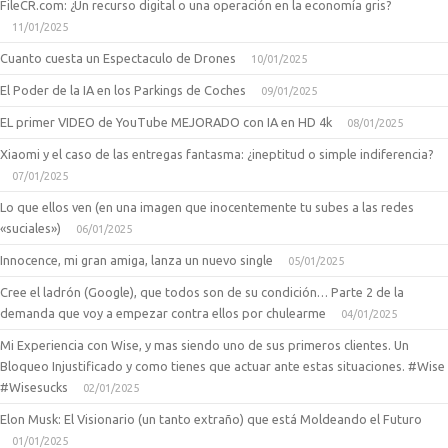
FileCR.com: ¿Un recurso digital o una operación en la economía gris?
11/01/2025
Cuanto cuesta un Espectaculo de Drones
10/01/2025
El Poder de la IA en los Parkings de Coches
09/01/2025
EL primer VIDEO de YouTube MEJORADO con IA en HD 4k
08/01/2025
Xiaomi y el caso de las entregas fantasma: ¿ineptitud o simple indiferencia?
07/01/2025
Lo que ellos ven (en una imagen que inocentemente tu subes a las redes
«suciales»)
06/01/2025
Innocence, mi gran amiga, lanza un nuevo single
05/01/2025
Cree el ladrón (Google), que todos son de su condición… Parte 2 de la
demanda que voy a empezar contra ellos por chulearme
04/01/2025
Mi Experiencia con Wise, y mas siendo uno de sus primeros clientes. Un
Bloqueo Injustificado y como tienes que actuar ante estas situaciones. #Wise
#Wisesucks
02/01/2025
Elon Musk: El Visionario (un tanto extraño) que está Moldeando el Futuro
01/01/2025