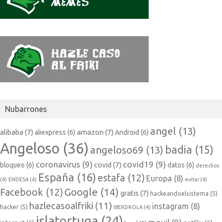
Nubarrones
angel
(13)
alibaba
(7)
amazon
(7)
aliexpress
(6)
Android
(6)
Angeloso
(36)
badia
(15)
angeloso69
(13)
coronavirus
(9)
covid19
(9)
covid
(7)
bloqueo
(6)
datos
(6)
derechos
España
(16)
estafa
(12)
Europa
(8)
(4)
ENDESA
(4)
evitar
(4)
Google
(14)
Facebook
(12)
gratis
(7)
hackeandoelsistema
(5)
hazlecasoalfriki
(11)
instagram
(8)
hacker
(5)
IBERDROLA
(4)
islatortuga
(24)