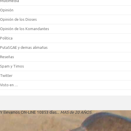
Multimedia
Opinión
Opinión de los Dioses
Opinión de los Komandantes
Politica
PutaSGAE y demas alimañas
Reseñas
Spam y Timos
Twitter
Visto en …
Y llevamos ON-LINE 10853 días...
MAS de 20 AÑOS