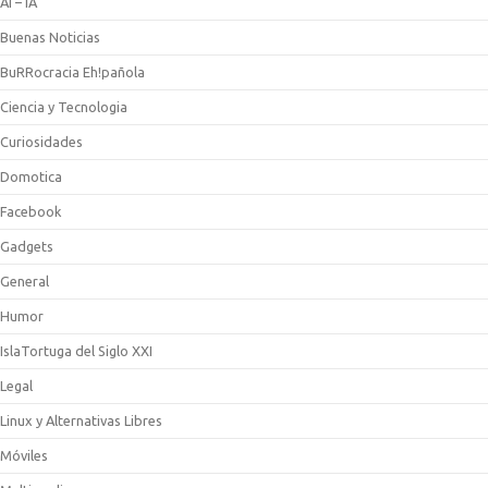
AI – IA
Buenas Noticias
BuRRocracia Eh!pañola
Ciencia y Tecnologia
Curiosidades
Domotica
Facebook
Gadgets
General
Humor
IslaTortuga del Siglo XXI
Legal
Linux y Alternativas Libres
Móviles