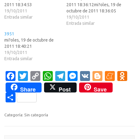
2011 18:34:53
2011 18:36:12mi?oles, 19 de
19/10/2011
octubre de 2011 18:36:05
Entrada similar
19/10/2011
Entrada similar
3951
mi?oles, 19 de octubre de
2011 18:40:21
19/10/2011
Entrada similar
Fa
T
C
W
T
M
V
Bl
M
O
c
w
o
h
el
es
K
o
e
d
Share
Post
Save
e
it
p
at
e
se
g
n
n
C
b
te
y
s
gr
n
g
e
o
o
o
r
Li
A
a
g
er
a
kl
m
Categoría: Sin categoría
o
n
p
m
er
m
as
p
k
k
p
e
sn
ar