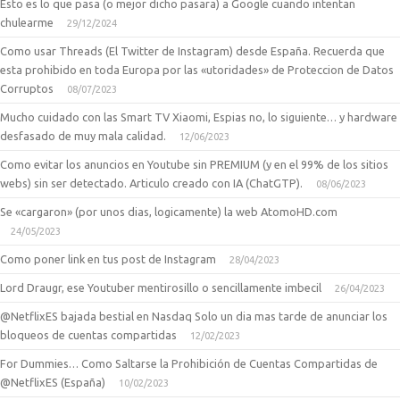
Esto es lo que pasa (o mejor dicho pasara) a Google cuando intentan
chulearme
29/12/2024
Como usar Threads (El Twitter de Instagram) desde España. Recuerda que
esta prohibido en toda Europa por las «utoridades» de Proteccion de Datos
Corruptos
08/07/2023
Mucho cuidado con las Smart TV Xiaomi, Espias no, lo siguiente… y hardware
desfasado de muy mala calidad.
12/06/2023
Como evitar los anuncios en Youtube sin PREMIUM (y en el 99% de los sitios
webs) sin ser detectado. Articulo creado con IA (ChatGTP).
08/06/2023
Se «cargaron» (por unos dias, logicamente) la web AtomoHD.com
24/05/2023
Como poner link en tus post de Instagram
28/04/2023
Lord Draugr, ese Youtuber mentirosillo o sencillamente imbecil
26/04/2023
@NetflixES bajada bestial en Nasdaq Solo un dia mas tarde de anunciar los
bloqueos de cuentas compartidas
12/02/2023
For Dummies… Como Saltarse la Prohibición de Cuentas Compartidas de
@NetflixES (España)
10/02/2023