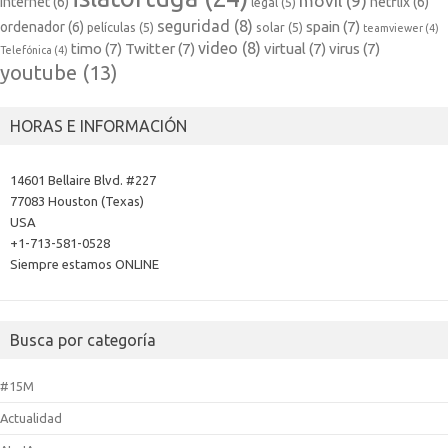
movil
(9)
internet
(6)
netflix
(6)
legal
(5)
seguridad
(8)
spain
(7)
ordenador
(6)
películas
(5)
solar
(5)
teamviewer
(4)
video
(8)
timo
(7)
Twitter
(7)
virtual
(7)
virus
(7)
Telefónica
(4)
youtube
(13)
HORAS E INFORMACIÓN
14601 Bellaire Blvd. #227
77083 Houston (Texas)
USA
+1-713-581-0528
Siempre estamos ONLINE
Busca por categoría
#15M
Actualidad