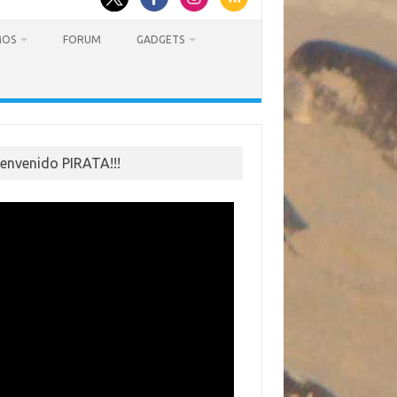
MOS
FORUM
GADGETS
ienvenido PIRATA!!!