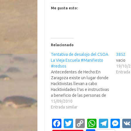
Me gusta esto:
Relacionado
Tentativa de desalojo del CSOA
3852
La Vieja Escuela #Manifiesto
vacio
#redsos
19/10/
Antecedentes de Hecho:En
Entrada 
Zaragoza existe un lugar donde
Hacktivistas llevan a cabo
Hacktividades l?as e instructivas
a beneficio de las personas de
cualquier edad que quieran
15/09/2010
emplear su tiempo en aprender
Entrada similar
y as?acer labores constructivas,
es el antiguo Colegio
Fa
T
C
W
T
M
Lestonnac.Im?nes en leer
m?..http://www.heraldo.es/notici