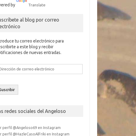
ered by
Translate
uscríbete al blog por correo
lectrónico
troduce tu correo electrónico para
scribirte a este blog y recibir
tificaciones de nuevas entradas.
rección
e
rreo
ectrónico
Suscribir
as redes sociales del Angeloso
r perfil @Angeloso69 en Instagram
r perfil @HazleCasoAlFriki en Instagram