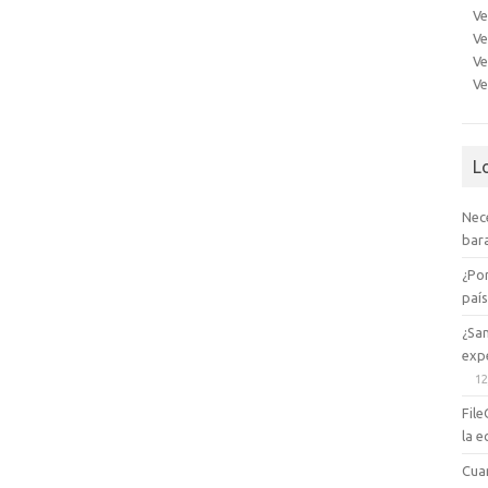
Ve
Ve
Ve
Ve
L
Nec
bara
¿Po
paí
¿Sa
expe
12
File
la e
Cua