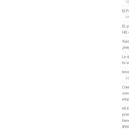
10
El P
09
EL 
HD 
Xiao
¿ine
Lo 
tu s
Inno
05
Cree
con
emp
Mi 
prim
tien
#Wi