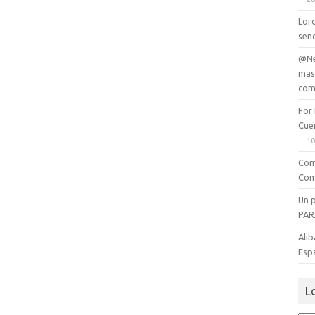
Lord
senc
@Ne
mas
com
For
Cue
10
Com
Com
Un 
PAR
Alib
Esp
L