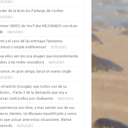
/01/2025
oder de la IA en los Parkings de Coches
/01/2025
primer VIDEO de YouTube MEJORADO con IA en
4k
08/01/2025
mi y el caso de las entregas fantasma:
ptitud o simple indiferencia?
07/01/2025
que ellos ven (en una imagen que inocentemente
ubes a las redes «suciales»)
06/01/2025
cence, mi gran amiga, lanza un nuevo single
/01/2025
 el ladrón (Google), que todos son de su
dición… Parte 2 de la demanda que voy a
ezar contra ellos por chulearme
04/01/2025
Experiencia con Wise, y mas siendo uno de sus
eros clientes. Un Bloqueo Injustificado y como
es que actuar ante estas situaciones. #Wise
sesucks
02/01/2025