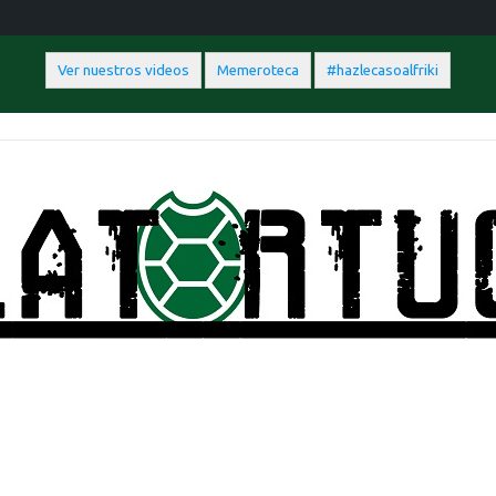
Ver nuestros videos
Memeroteca
#hazlecasoalfriki