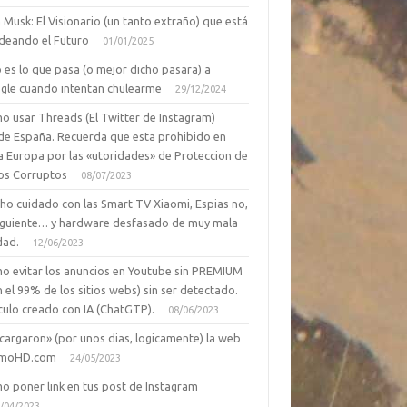
 Musk: El Visionario (un tanto extraño) que está
deando el Futuro
01/01/2025
 es lo que pasa (o mejor dicho pasara) a
gle cuando intentan chulearme
29/12/2024
o usar Threads (El Twitter de Instagram)
de España. Recuerda que esta prohibido en
a Europa por las «utoridades» de Proteccion de
os Corruptos
08/07/2023
ho cuidado con las Smart TV Xiaomi, Espias no,
siguiente… y hardware desfasado de muy mala
dad.
12/06/2023
o evitar los anuncios en Youtube sin PREMIUM
n el 99% de los sitios webs) sin ser detectado.
culo creado con IA (ChatGTP).
08/06/2023
cargaron» (por unos dias, logicamente) la web
moHD.com
24/05/2023
o poner link en tus post de Instagram
/04/2023