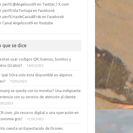
r perfil @Angeloso69 en Twitter / X.com
r perfil IslaTortuga en Facebook
r perfil HazleCasoAlFriki en Facebook
r Canal Angeloso69 en Youtube
o que se dice
esitas usar codigos QR, buenos, bonitos y
tos (Gratix)?
14/01/2025
r qué SOra solo está disponible en algunos
ses?
13/01/2025
msung se queda con tu monitor? Una indignante
riencia con su servicio de atención al cliente
/01/2025
CR.com: ¿Un recurso digital o una operación en
conomía gris?
11/01/2025
nto cuesta un Espectaculo de Drones