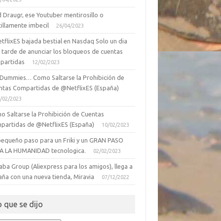
 Draugr, ese Youtuber mentirosillo o
illamente imbecil
26/04/2023
tflixES bajada bestial en Nasdaq Solo un dia
 tarde de anunciar los bloqueos de cuentas
partidas
12/02/2023
 Dummies… Como Saltarse la Prohibición de
ntas Compartidas de @NetflixES (España)
/02/2023
o Saltarse la Prohibición de Cuentas
partidas de @NetflixES (España)
10/02/2023
pequeño paso para un Friki y un GRAN PASO
A LA HUMANIDAD tecnologica.
02/02/2023
aba Group (Aliexpress para los amigos), llega a
aña con una nueva tienda, Miravia
07/12/2022
o que se dijo