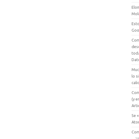
Elon
Mol
Esto
Goo
Com
des
tod
Dat
Muc
lo 
cali
Com
(y e
Arti
Se «
Ato
Com
28