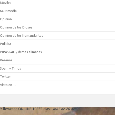
Móviles
Multimedia
Opinión
Opinión de los Dioses
Opinión de los Komandantes
Politica
PutaSGAE y demas alimañas
Reseñas
Spam y Timos
Twitter
Visto en …
Y llevamos ON-LINE 10852 días...
MAS de 20 AÑOS