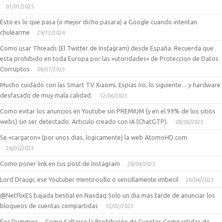
01/01/2025
Esto es lo que pasa (o mejor dicho pasara) a Google cuando intentan
chulearme
29/12/2024
Como usar Threads (El Twitter de Instagram) desde España. Recuerda que
esta prohibido en toda Europa por las «utoridades» de Proteccion de Datos
Corruptos
08/07/2023
Mucho cuidado con las Smart TV Xiaomi, Espias no, lo siguiente… y hardware
desfasado de muy mala calidad.
12/06/2023
Como evitar los anuncios en Youtube sin PREMIUM (y en el 99% de los sitios
webs) sin ser detectado. Articulo creado con IA (ChatGTP).
08/06/2023
Se «cargaron» (por unos dias, logicamente) la web AtomoHD.com
24/05/2023
Como poner link en tus post de Instagram
28/04/2023
Lord Draugr, ese Youtuber mentirosillo o sencillamente imbecil
26/04/2023
@NetflixES bajada bestial en Nasdaq Solo un dia mas tarde de anunciar los
bloqueos de cuentas compartidas
12/02/2023
For Dummies… Como Saltarse la Prohibición de Cuentas Compartidas de