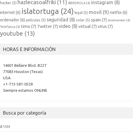
hazlecasoalfriki
(11)
instagram
(8)
hacker
(5)
IBERDROLA
(4)
islatortuga
(24)
movil
(9)
internet
(6)
netflix
(6)
legal
(5)
seguridad
(8)
spain
(7)
ordenador
(6)
películas
(5)
solar
(5)
teamviewer
(4)
video
(8)
timo
(7)
Twitter
(7)
virtual
(7)
virus
(7)
Telefónica
(4)
youtube
(13)
HORAS E INFORMACIÓN
14601 Bellaire Blvd. #227
77083 Houston (Texas)
USA
+1-713-581-0528
Siempre estamos ONLINE
Busca por categoría
#15M