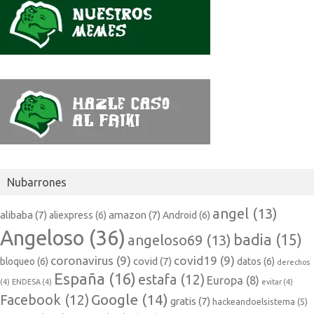
Nubarrones
angel
(13)
alibaba
(7)
amazon
(7)
aliexpress
(6)
Android
(6)
Angeloso
(36)
badia
(15)
angeloso69
(13)
coronavirus
(9)
covid19
(9)
covid
(7)
bloqueo
(6)
datos
(6)
derechos
España
(16)
estafa
(12)
Europa
(8)
(4)
ENDESA
(4)
evitar
(4)
Google
(14)
Facebook
(12)
gratis
(7)
hackeandoelsistema
(5)