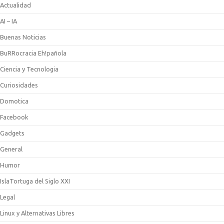
Actualidad
AI – IA
Buenas Noticias
BuRRocracia Eh!pañola
Ciencia y Tecnologia
Curiosidades
Domotica
Facebook
Gadgets
General
Humor
IslaTortuga del Siglo XXI
Legal
Linux y Alternativas Libres