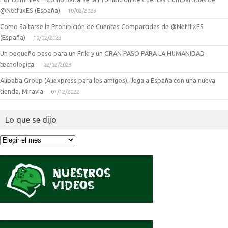
@NetflixES (España)
10/02/2023
Como Saltarse la Prohibición de Cuentas Compartidas de @NetflixES
(España)
10/02/2023
Un pequeño paso para un Friki y un GRAN PASO PARA LA HUMANIDAD
tecnologica.
02/02/2023
Alibaba Group (Aliexpress para los amigos), llega a España con una nueva
tienda, Miravia
07/12/2022
Lo que se dijo
Lo
que
se
dijo