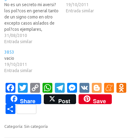
No es un secreto mi aversi?
19/10/2011
los pol?cos en general tanto
Entrada similar
de un signo como en otro
excepto casos aislados de
pol?cos ejemplares,
honrados o al menos
31/08/2010
coherentes.En LEER MAS
Entrada similar
tendreis el video de un tal
3853
Albert en el que pone a parir
vacio
al m?pintado en la defensa
19/10/2011
del tribunal…
Entrada similar
Fa
T
C
W
T
M
V
Bl
M
O
c
w
o
h
el
es
K
o
e
d
Share
Post
Save
e
it
p
at
e
se
g
n
n
C
b
te
y
s
gr
n
g
e
o
o
o
r
Li
A
a
g
er
a
kl
m
Categoría: Sin categoría
o
n
p
m
er
m
as