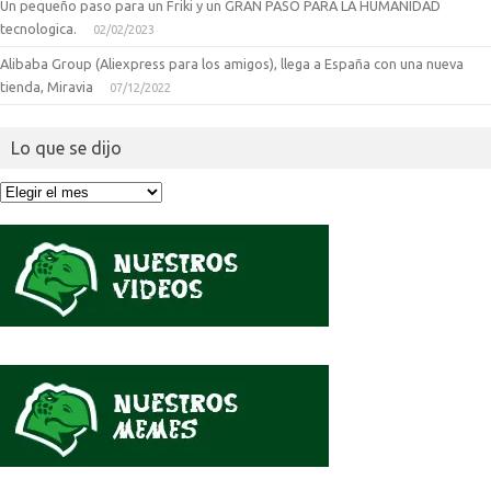
Un pequeño paso para un Friki y un GRAN PASO PARA LA HUMANIDAD
tecnologica.
02/02/2023
Alibaba Group (Aliexpress para los amigos), llega a España con una nueva
tienda, Miravia
07/12/2022
Lo que se dijo
Lo
que
se
dijo