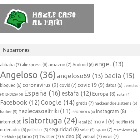
Nubarrones
angel
(13)
alibaba
(7)
amazon
(7)
aliexpress
(6)
Android
(6)
Angeloso
(36)
badia
(15)
angeloso69
(13)
coronavirus
(9)
covid19
(9)
covid
(7)
bloqueo
(6)
datos
(6)
derechos
España
(16)
estafa
(12)
Europa
(8)
(4)
ENDESA
(4)
evitar
(4)
Google
(14)
Facebook
(12)
gratis
(7)
hackeandoelsistema
(5)
hazlecasoalfriki
(11)
instagram
(8)
hacker
(5)
IBERDROLA
(4)
islatortuga
(24)
movil
(9)
internet
(6)
netflix
(6)
legal
(5)
seguridad
(8)
spain
(7)
ordenador
(6)
películas
(5)
solar
(5)
teamviewer
(4)
video
(8)
timo
(7)
Twitter
(7)
virtual
(7)
virus
(7)
Telefónica
(4)