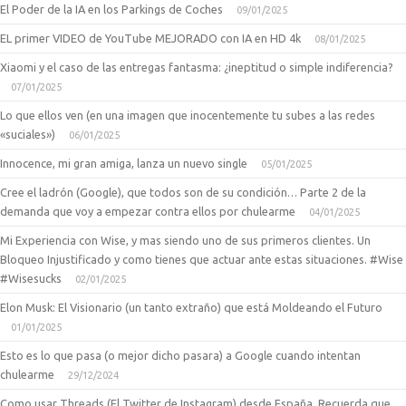
El Poder de la IA en los Parkings de Coches
09/01/2025
EL primer VIDEO de YouTube MEJORADO con IA en HD 4k
08/01/2025
Xiaomi y el caso de las entregas fantasma: ¿ineptitud o simple indiferencia?
07/01/2025
Lo que ellos ven (en una imagen que inocentemente tu subes a las redes
«suciales»)
06/01/2025
Innocence, mi gran amiga, lanza un nuevo single
05/01/2025
Cree el ladrón (Google), que todos son de su condición… Parte 2 de la
demanda que voy a empezar contra ellos por chulearme
04/01/2025
Mi Experiencia con Wise, y mas siendo uno de sus primeros clientes. Un
Bloqueo Injustificado y como tienes que actuar ante estas situaciones. #Wise
#Wisesucks
02/01/2025
Elon Musk: El Visionario (un tanto extraño) que está Moldeando el Futuro
01/01/2025
Esto es lo que pasa (o mejor dicho pasara) a Google cuando intentan
chulearme
29/12/2024
Como usar Threads (El Twitter de Instagram) desde España. Recuerda que