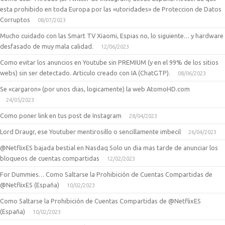
esta prohibido en toda Europa por las «utoridades» de Proteccion de Datos
Corruptos
08/07/2023
Mucho cuidado con las Smart TV Xiaomi, Espias no, lo siguiente… y hardware
desfasado de muy mala calidad.
12/06/2023
Como evitar los anuncios en Youtube sin PREMIUM (y en el 99% de los sitios
webs) sin ser detectado. Articulo creado con IA (ChatGTP).
08/06/2023
Se «cargaron» (por unos dias, logicamente) la web AtomoHD.com
24/05/2023
Como poner link en tus post de Instagram
28/04/2023
Lord Draugr, ese Youtuber mentirosillo o sencillamente imbecil
26/04/2023
@NetflixES bajada bestial en Nasdaq Solo un dia mas tarde de anunciar los
bloqueos de cuentas compartidas
12/02/2023
For Dummies… Como Saltarse la Prohibición de Cuentas Compartidas de
@NetflixES (España)
10/02/2023
Como Saltarse la Prohibición de Cuentas Compartidas de @NetflixES
(España)
10/02/2023