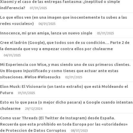
Xiaomi y el caso de las entregas fantasma: ¿ineptitud o simple
indiferencia?
07/01/2025
Lo que ellos ven (en una imagen que inocentemente tu subes a las
redes «suciales»)
06/01/2025
Innocence, mi gran amiga, lanza un nuevo single
05/01/2025
Cree el ladrón (Google), que todos son de su condición… Parte 2 de
la demanda que voy a empezar contra ellos por chulearme
04/01/2025
Mi Experiencia con Wise, y mas siendo uno de sus primeros clientes.
Un Bloqueo Injustificado y como tienes que actuar ante estas
situaciones. #Wise #Wisesucks
02/01/2025
Elon Musk: El Visionario (un tanto extraño) que está Moldeando el
Futuro
01/01/2025
Esto es lo que pasa (o mejor dicho pasara) a Google cuando intentan
chulearme
29/12/2024
Como usar Threads (El Twitter de Instagram) desde España.
Recuerda que esta prohibido en toda Europa por las «utoridades»
de Proteccion de Datos Corruptos
08/07/2023