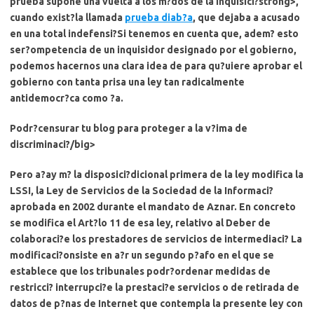
prueba supone
una vuelta a los m?dos de la Inquisici?strong>,
cuando exist?la llamada
prueba diab?a
, que dejaba a acusado
en una total indefensi?Si tenemos en cuenta que, adem?
esto
ser?ompetencia de un inquisidor designado por el gobierno
,
podemos hacernos una clara idea de para qu?uiere aprobar el
gobierno con tanta prisa una ley tan radicalmente
antidemocr?ca como ?a.
Podr?censurar tu blog para proteger a la v?ima de
discriminaci?/big>
Pero a?ay m? la disposici?dicional primera de la ley modifica la
LSSI
, la Ley de Servicios de la Sociedad de la Informaci?
aprobada en 2002 durante el mandato de Aznar. En concreto
se modifica el Art?lo 11 de esa ley, relativo al Deber de
colaboraci?e los prestadores de servicios de intermediaci? La
modificaci?onsiste en a?r un segundo p?afo en el que se
establece que los tribunales podr?ordenar medidas de
restricci? interrupci?e la prestaci?e servicios o de retirada de
datos de p?nas de Internet que contempla la presente ley con