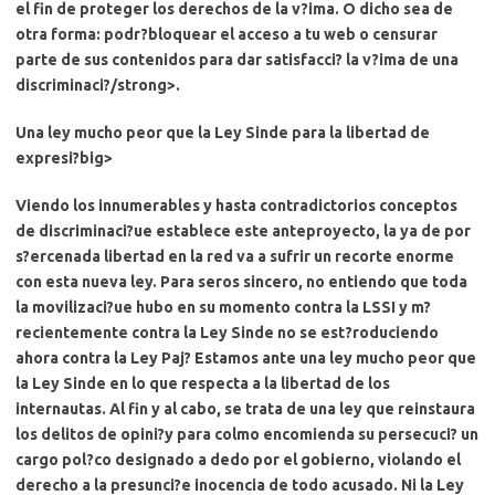
el fin de proteger los derechos de la v?ima. O dicho sea de
otra forma:
podr?bloquear el acceso a tu web o censurar
parte de sus contenidos para dar satisfacci? la v?ima de una
discriminaci?/strong>.
Una ley mucho peor que la Ley Sinde para la libertad de
expresi?big>
Viendo los innumerables y hasta contradictorios conceptos
de discriminaci?ue establece este anteproyecto,
la ya de por
s?ercenada libertad en la red va a sufrir un recorte enorme
con esta nueva ley
. Para seros sincero, no entiendo que toda
la movilizaci?ue hubo en su momento contra la LSSI y m?
recientemente contra la Ley Sinde no se est?roduciendo
ahora contra la Ley Paj?
Estamos ante una ley mucho peor que
la Ley Sinde en lo que respecta a la libertad de los
internautas.
Al fin y al cabo, se trata de una ley que reinstaura
los delitos de opini?y para colmo encomienda su persecuci? un
cargo pol?co designado a dedo por el gobierno, violando el
derecho a la presunci?e inocencia de todo acusado.
Ni la Ley