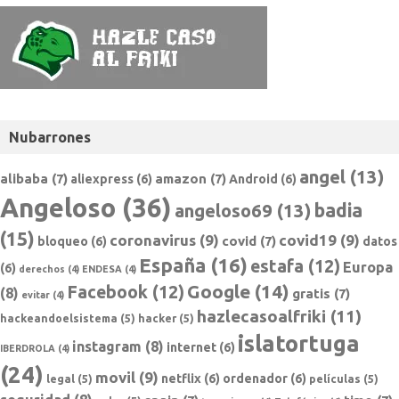
Nubarrones
angel
(13)
alibaba
(7)
amazon
(7)
aliexpress
(6)
Android
(6)
Angeloso
(36)
badia
angeloso69
(13)
(15)
coronavirus
(9)
covid19
(9)
covid
(7)
bloqueo
(6)
datos
España
(16)
estafa
(12)
Europa
(6)
derechos
(4)
ENDESA
(4)
Google
(14)
Facebook
(12)
(8)
gratis
(7)
evitar
(4)
hazlecasoalfriki
(11)
hackeandoelsistema
(5)
hacker
(5)
islatortuga
instagram
(8)
internet
(6)
IBERDROLA
(4)
(24)
movil
(9)
netflix
(6)
ordenador
(6)
legal
(5)
películas
(5)