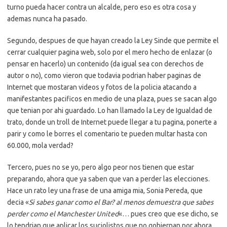
turno pueda hacer contra un alcalde, pero eso es otra cosa y
ademas nunca ha pasado.
Segundo, despues de que hayan creado la Ley Sinde que permite el
cerrar cualquier pagina web, solo por el mero hecho de enlazar (o
pensar en hacerlo) un contenido (da igual sea con derechos de
autor o no), como vieron que todavia podrian haber paginas de
Internet que mostaran videos y fotos de la policia atacando a
manifestantes pacificos en medio de una plaza, pues se sacan algo
que tenian por ahi guardado. Lo han llamado la Ley de Igualdad de
trato, donde un troll de Internet puede llegar a tu pagina, ponerte a
parir y como le borres el comentario te pueden multar hasta con
60.000, mola verdad?
Tercero, pues no se yo, pero algo peor nos tienen que estar
preparando, ahora que ya saben que van a perder las elecciones.
Hace un rato ley una frase de una amiga mia, Sonia Pereda, que
decia «
Si sabes ganar como el Bar? al menos demuestra que sabes
perder como el Manchester United
«… pues creo que ese dicho, se
lo tendrian que aplicar los suciolistos que no gobiernan por ahora.