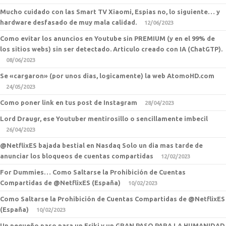
Mucho cuidado con las Smart TV Xiaomi, Espias no, lo siguiente… y
hardware desfasado de muy mala calidad.
12/06/2023
Como evitar los anuncios en Youtube sin PREMIUM (y en el 99% de
los sitios webs) sin ser detectado. Articulo creado con IA (ChatGTP).
08/06/2023
Se «cargaron» (por unos dias, logicamente) la web AtomoHD.com
24/05/2023
Como poner link en tus post de Instagram
28/04/2023
Lord Draugr, ese Youtuber mentirosillo o sencillamente imbecil
26/04/2023
@NetflixES bajada bestial en Nasdaq Solo un dia mas tarde de
anunciar los bloqueos de cuentas compartidas
12/02/2023
For Dummies… Como Saltarse la Prohibición de Cuentas
Compartidas de @NetflixES (España)
10/02/2023
Como Saltarse la Prohibición de Cuentas Compartidas de @NetflixES
(España)
10/02/2023
Un pequeño paso para un Friki y un GRAN PASO PARA LA HUMANIDAD