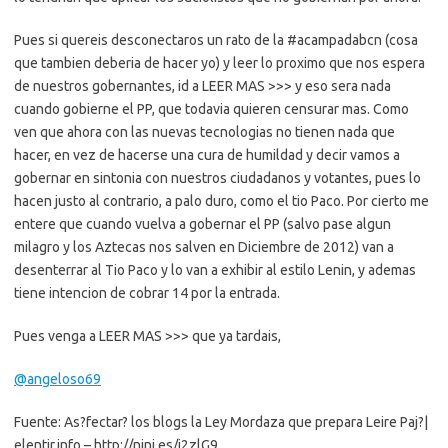
Pues si quereis desconectaros un rato de la #acampadabcn (cosa
que tambien deberia de hacer yo) y leer lo proximo que nos espera
de nuestros gobernantes, id a LEER MAS >>> y eso sera nada
cuando gobierne el PP, que todavia quieren censurar mas. Como
ven que ahora con las nuevas tecnologias no tienen nada que
hacer, en vez de hacerse una cura de humildad y decir vamos a
gobernar en sintonia con nuestros ciudadanos y votantes, pues lo
hacen justo al contrario, a palo duro, como el tio Paco. Por cierto me
entere que cuando vuelva a gobernar el PP (salvo pase algun
milagro y los Aztecas nos salven en Diciembre de 2012) van a
desenterrar al Tio Paco y lo van a exhibir al estilo Lenin, y ademas
tiene intencion de cobrar 14 por la entrada.
Pues venga a LEER MAS >>> que ya tardais,
@angeloso69
Fuente: As?fectar? los blogs la Ley Mordaza que prepara Leire Paj?|
elentir.info – http://nini.es/j2zlG9