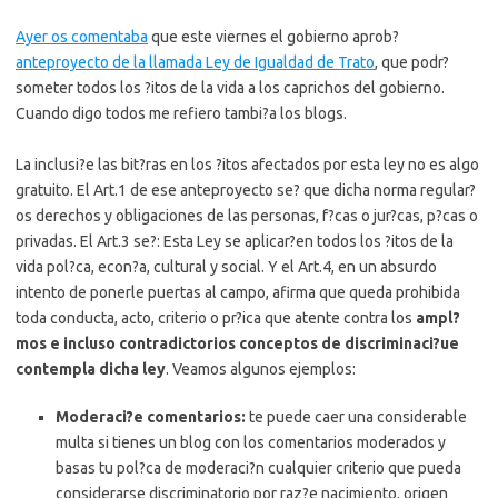
Ayer os comentaba
que este viernes el gobierno aprob?
anteproyecto de la llamada Ley de Igualdad de Trato
, que podr?
someter todos los ?itos de la vida a los caprichos del gobierno.
Cuando digo todos me refiero tambi?a los blogs.
La inclusi?e las bit?ras en los ?itos afectados por esta ley no es algo
gratuito. El Art.1 de ese anteproyecto se? que dicha norma regular?
os derechos y obligaciones de las personas, f?cas o jur?cas, p?cas o
privadas. El Art.3 se?: Esta Ley se aplicar?en todos los ?itos de la
vida pol?ca, econ?a, cultural y social. Y el Art.4, en un absurdo
intento de ponerle puertas al campo, afirma que queda prohibida
toda conducta, acto, criterio o pr?ica que atente contra los
ampl?
mos e incluso contradictorios conceptos de discriminaci?ue
contempla dicha ley
. Veamos algunos ejemplos:
Moderaci?e comentarios:
te puede caer una considerable
multa si tienes un blog con los comentarios moderados y
basas tu pol?ca de moderaci?n cualquier criterio que pueda
considerarse discriminatorio por raz?e nacimiento, origen