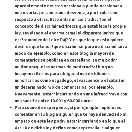
aparentemente neutros ocasiona o puede ocasionar a
una o varias personas una desventaja particular con
respecto a otras. Esto entra en contradicci?on el
concepto de discriminaci?irecta que establece la propia
ley, revelando el enorme tama?el disparate jur?co que
est?romoviendo Leire Paj? Y es que
lo que esto quiere
decir es que tendr?que discriminar para no discriminar
: a
modo de ejemplo, como en este blog la mayor?de
comentarios se publican en castellano, se me podr?
multar porque las normas de moderaci?el blog no
incluyen criterios para obligar al uso de idiomas
minoritarios como el gallego, el vascuence o el catal?en
un determinado n?o de comentarios, por ejemplo.
Nuevamente, estar? incurriendo en
una infracci?rave con
una sanci?e entre 10.001 y 60.000 euros
Para colmo de esperpento,
si por ejemplo impidieses
comentar en tu blog a alguien que te haya denunciado al
amparo de esta ley
podr? estar incurriendo en lo que el
Art.10 de dicha ley define como represalia: cualquier