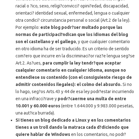
racial o ?ico, sexo, religi?convicci? opini?edad, discapacidad,
orientaci? identidad sexual, enfermedad, lengua o cualquier
otra condici? circunstancia personal o social (Art.2 de la ley).
Por ejemplo:
este blog podr?ser multado porque las
normas de participaci?ndican que los idiomas del blog
son el castellano y el gallego
, y que cualquier comentario
en otro idioma ha de ser traducido. Es un criterio de sentido
com?ero que incurre en la discriminaci?or raz?e lengua seg?se
Art.2. As?ues,
para cumplir la ley tendr?que aceptar
cualquier comentario en cualquier idioma, aunque no
entendiese su contenido (con el consiguiente riesgo de
admitir contenidos ilegales): el colmo del absurdo.
Si no
lo hago, seg?os Arts.43 y 44 de esa ley podr?estar incurriendo
en una infracci?rave y
podr?caerme una multa de entre
10.001 y 60.000 euros
(entre 1.644.000 y 9.983.000 pesetas,
una aut?ica burrada).
Si tienes un blog dedicado a Linux y en los comentarios
tienes a un troll dando la matraca cada d?diciendo que
quiere hablar de Windows
en los comentarios, no podr?