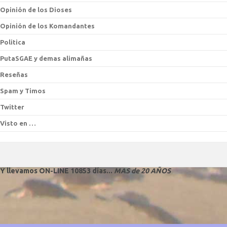
Opinión de los Dioses
Opinión de los Komandantes
Politica
PutaSGAE y demas alimañas
Reseñas
Spam y Timos
Twitter
Visto en …
Y llevamos ON-LINE 10853 días...
MAS de 20 AÑOS