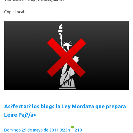
Copia local:
As?fectar? los blogs la Ley Mordaza que prepara
Leire Paj?/a>
Domingo 29 de mayo de 2011 9:23h
210