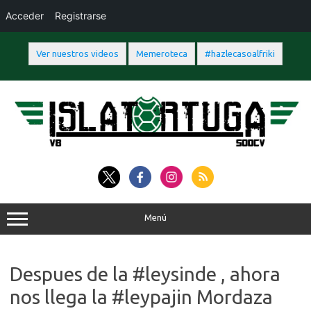
Acceder
Registrarse
Ver nuestros videos
Memeroteca
#hazlecasoalfriki
Saltar
al
contenido
Menú
Despues de la #leysinde , ahora
nos llega la #leypajin Mordaza