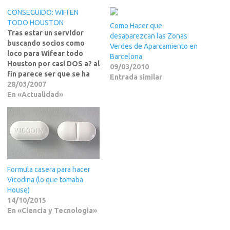
CONSEGUIDO: WIFI EN
TODO HOUSTON
Como Hacer que
Tras estar un servidor
desaparezcan las Zonas
buscando socios como
Verdes de Aparcamiento en
loco para Wifear todo
Barcelona
Houston por casi DOS a? al
09/03/2010
fin parece ser que se ha
Entrada similar
conseguido y yo tengo
28/03/2007
algo que ver al respecto.
En «Actualidad»
Si quereis saber mas, pues
ya sabeis a LEER MAS
>>>Salu2AngelosoPues
bien gente, uno que tiene
mucho apego…
Formula casera para hacer
Vicodina (lo que tomaba
House)
14/10/2015
En «Ciencia y Tecnologia»