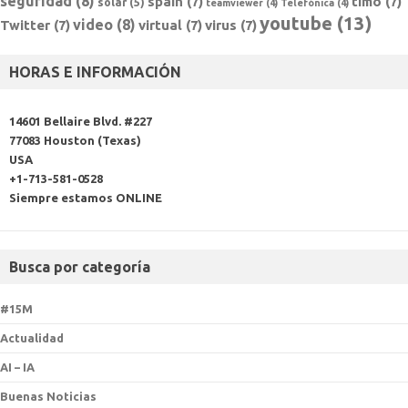
seguridad
(8)
spain
(7)
timo
(7)
solar
(5)
teamviewer
(4)
Telefónica
(4)
youtube
(13)
video
(8)
Twitter
(7)
virtual
(7)
virus
(7)
HORAS E INFORMACIÓN
14601 Bellaire Blvd. #227
77083 Houston (Texas)
USA
+1-713-581-0528
Siempre estamos ONLINE
Busca por categoría
#15M
Actualidad
AI – IA
Buenas Noticias