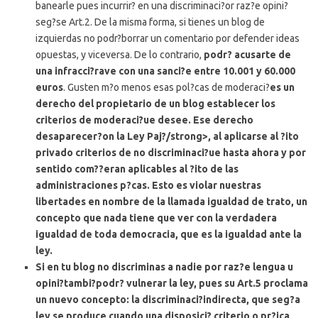
banearle pues incurrir? en una discriminaci?or raz?e opini?
seg?se Art.2. De la misma forma, si tienes un blog de
izquierdas no podr?borrar un comentario por defender ideas
opuestas, y viceversa. De lo contrario,
podr? acusarte de
una infracci?rave con una sanci?e entre 10.001 y 60.000
euros
. Gusten m?o menos esas pol?cas de moderaci?
es un
derecho del propietario de un blog establecer los
criterios de moderaci?ue desee. Ese derecho
desaparecer?on la Ley Paj?/strong>, al aplicarse al ?ito
privado criterios de no discriminaci?ue hasta ahora y por
sentido com??eran aplicables al ?ito de las
administraciones p?cas.
Esto es violar nuestras
libertades en nombre de la llamada igualdad de trato
, un
concepto que nada tiene que ver con la verdadera
igualdad de toda democracia, que es la igualdad ante la
ley.
Si en tu blog no discriminas a nadie por raz?e lengua u
opini?tambi?podr? vulnerar la ley
, pues su Art.5 proclama
un nuevo concepto: la discriminaci?indirecta, que seg?a
ley se produce cuando una disposici? criterio o pr?ica