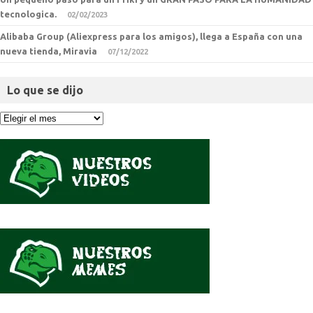
tecnologica.
02/02/2023
Alibaba Group (Aliexpress para los amigos), llega a España con una
nueva tienda, Miravia
07/12/2022
Lo que se dijo
Lo
que
se
dijo