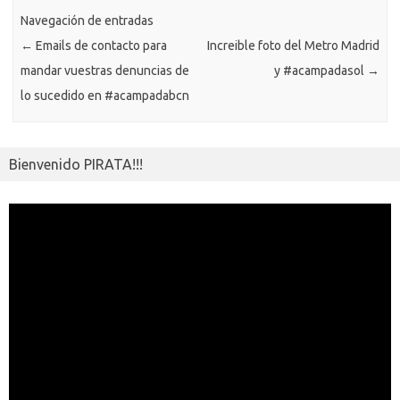
k
k
p
e
sn
ar
ik
Navegación de entradas
ti
←
Emails de contacto para
Increible foto del Metro Madrid
i
r
mandar vuestras denuncias de
y #acampadasol
→
lo sucedido en #acampadabcn
Bienvenido PIRATA!!!