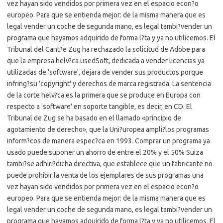
vez hayan sido vendidos por primera vez en el espacio econ?o
europeo. Para que se entienda mejor: de la misma manera que es
legal vender un coche de segunda mano, es legal tambi?vender un
programa que hayamos adquirido de forma l?ta y ya no utilicemos. El
Tribunal del Cant?e Zug ha rechazado la solicitud de Adobe para
que la empresa helv?ca usedSoft, dedicada a vender licencias ya
utilizadas de 'software', dejara de vender sus productos porque
infring?su 'copyright' y derechos de marca registrada. La sentencia
de la corte helv?ca es la primera que se produce en Europa con
respecto a 'software' en soporte tangible, es decir, en CD. El
Tribunal de Zug se ha basado en el llamado «principio de
agotamiento de derecho», que la Uni?uropea ampli?los programas
inform?cos de manera espec?ca en 1993. Comprar un programa ya
usado puede suponer un ahorro de entre el 20% y el 50% Suiza
tambi?se adhiri?dicha directiva, que establece que un fabricante no
puede prohibir la venta de los ejemplares de sus programas una
vez hayan sido vendidos por primera vez en el espacio econ?o
europeo. Para que se entienda mejor: de la misma manera que es
legal vender un coche de segunda mano, es legal tambi?vender un
programa que hayamos adquirido de forma l?ta y ya no utilicemos. El