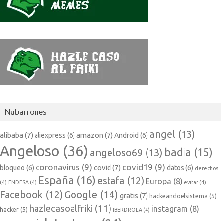
Nubarrones
angel
(13)
alibaba
(7)
amazon
(7)
aliexpress
(6)
Android
(6)
Angeloso
(36)
badia
(15)
angeloso69
(13)
coronavirus
(9)
covid19
(9)
covid
(7)
bloqueo
(6)
datos
(6)
derechos
España
(16)
estafa
(12)
Europa
(8)
(4)
ENDESA
(4)
evitar
(4)
Google
(14)
Facebook
(12)
gratis
(7)
hackeandoelsistema
(5)
hazlecasoalfriki
(11)
instagram
(8)
hacker
(5)
IBERDROLA
(4)