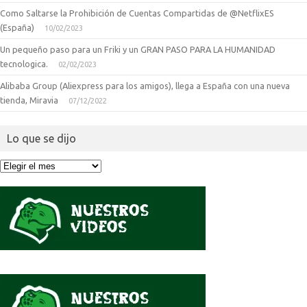
Como Saltarse la Prohibición de Cuentas Compartidas de @NetflixES
(España)
10/02/2023
Un pequeño paso para un Friki y un GRAN PASO PARA LA HUMANIDAD
tecnologica.
02/02/2023
Alibaba Group (Aliexpress para los amigos), llega a España con una nueva
tienda, Miravia
07/12/2022
Lo que se dijo
Lo
que
se
dijo