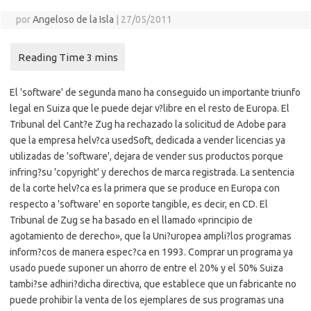
por
Angeloso de la Isla
|
27/05/2011
El 'software' de segunda mano ha conseguido un importante triunfo
legal en Suiza que le puede dejar v?libre en el resto de Europa. El
Tribunal del Cant?e Zug ha rechazado la solicitud de Adobe para
que la empresa helv?ca usedSoft, dedicada a vender licencias ya
utilizadas de 'software', dejara de vender sus productos porque
infring?su 'copyright' y derechos de marca registrada. La sentencia
de la corte helv?ca es la primera que se produce en Europa con
respecto a 'software' en soporte tangible, es decir, en CD. El
Tribunal de Zug se ha basado en el llamado «principio de
agotamiento de derecho», que la Uni?uropea ampli?los programas
inform?cos de manera espec?ca en 1993. Comprar un programa ya
usado puede suponer un ahorro de entre el 20% y el 50% Suiza
tambi?se adhiri?dicha directiva, que establece que un fabricante no
puede prohibir la venta de los ejemplares de sus programas una