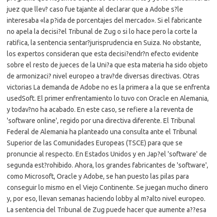
juez que llev? caso fue tajante al declarar que a Adobe s?le
interesaba «la p?ida de porcentajes del mercado». Si el fabricante
no apela la decisi?el Tribunal de Zug o si lo hace pero la corte la
ratifica, la sentencia sentar?jurisprudencia en Suiza. No obstante,
los expertos consideran que esta decisi?endr?n efecto evidente
sobre el resto de jueces de la Uni?a que esta materia ha sido objeto
de armonizaci? nivel europeo a trav?de diversas directivas. Otras
victorias La demanda de Adobe no es la primera a la que se enfrenta
usedSoft. El primer enfrentamiento lo tuvo con Oracle en Alemania,
y todav?no ha acabado. En este caso, se refiere a la reventa de
'software online', regido por una directiva diferente. El Tribunal
Federal de Alemania ha planteado una consulta ante el Tribunal
Superior de las Comunidades Europeas (TSCE) para que se
pronuncie al respecto. En Estados Unidos y en Jap?el 'software' de
segunda est?rohibido. Ahora, los grandes fabricantes de 'software',
como Microsoft, Oracle y Adobe, se han puesto las pilas para
conseguir lo mismo en el Viejo Continente. Se juegan mucho dinero
y, por eso, llevan semanas haciendo lobby al m?alto nivel europeo.
La sentencia del Tribunal de Zug puede hacer que aumente a??esa