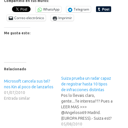
Compártelo en tus muros:
WhatsApp
Telegram
Correo electrónico
Imprimir
Me gusta esto:
Relacionado
Suiza prueba un radar capaz
Microsoft cancela sus tel?
de registrar hasta 10 tipos
nos Kin al poco de lanzarlos
de infracciones distintas
01/07/2010
Pos lo llevais claro,
Entrada similar
gente....Te interesa??? Pues a
LEER MAS >>>
@Angeloso69 Madrid.
(EUROPA PRESS).- Suiza est?
robando en los alrededores
05/08/2010