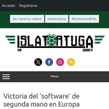
Acceder
Registrarse
Ver nuestros videos
Memeroteca
#hazlecasoalfriki
Saltar
al
contenido
Menú
Victoria del 'software' de
segunda mano en Europa