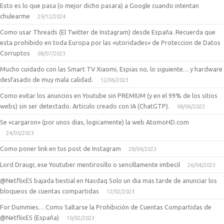
Esto es lo que pasa (o mejor dicho pasara) a Google cuando intentan
chulearme
29/12/2024
Como usar Threads (El Twitter de Instagram) desde España. Recuerda que
esta prohibido en toda Europa por las «utoridades» de Proteccion de Datos
Corruptos
08/07/2023
Mucho cuidado con las Smart TV Xiaomi, Espias no, lo siguiente… y hardware
desfasado de muy mala calidad.
12/06/2023
Como evitar los anuncios en Youtube sin PREMIUM (y en el 99% de los sitios
webs) sin ser detectado. Articulo creado con IA (ChatGTP).
08/06/2023
Se «cargaron» (por unos dias, logicamente) la web AtomoHD.com
24/05/2023
Como poner link en tus post de Instagram
28/04/2023
Lord Draugr, ese Youtuber mentirosillo o sencillamente imbecil
26/04/2023
@NetflixES bajada bestial en Nasdaq Solo un dia mas tarde de anunciar los
bloqueos de cuentas compartidas
12/02/2023
For Dummies… Como Saltarse la Prohibición de Cuentas Compartidas de
@NetflixES (España)
10/02/2023