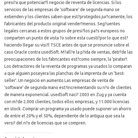
presi?a que potenciar?l negocio de reventa de licencias. Si los
servicios de las empresas de 'software' de segunda mano se
extienden y los clientes saben que est?protegidos jur?camente, los
fabricantes del producto original vender?menos. Seg?uentes
legales cercanas a estos grupos de presi?los pa?s europeos no
comparten un punto de vista ?o sobre esta cuesti?por lo que est?
haciendo llegar su visi?l TSCE antes de que se pronuncie sobre el
caso Oracle contra usedSoft. M?all?e la p?ida de ventas, detr?de las
preocupaciones de los fabricantes est?como siempre, la 'pirater?.
Los detractores de la reventa de programas ya usados lo comparan
a que alguien poseyera las planchas de la imprenta de un 'best-
seller'. Un negocio en aumento Las empresas de venta de
'software' de segunda mano est?incrementando su n?o de clientes
de manera exponencial. usedSoft naci? 2003 en Zug y ya cuenta
con m?de 2.000 clientes, todos ellos empresas, y 11.000 licencias
en stock. Comprar un programa ya usado puede suponer un ahorro
de entre el 20% y el 50%, dependiente de lo antigua que sea la
versi? del n?o de licencias que se compren.