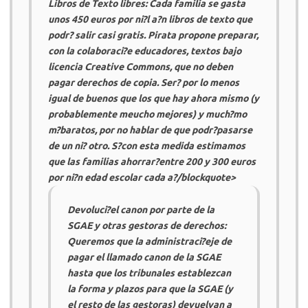
Libros de Texto libres: Cada familia se gasta
unos 450 euros por ni?l a?n libros de texto que
podr? salir casi gratis. Pirata propone preparar,
con la colaboraci?e educadores, textos bajo
licencia Creative Commons, que no deben
pagar derechos de copia. Ser? por lo menos
igual de buenos que los que hay ahora mismo (y
probablemente meucho mejores) y much?mo
m?baratos, por no hablar de que podr?pasarse
de un ni? otro. S?con esta medida estimamos
que las familias ahorrar?entre 200 y 300 euros
por ni?n edad escolar cada a?/blockquote>
Devoluci?el canon por parte de la
SGAE
y otras gestoras de derechos:
Queremos que la administraci?eje de
pagar el llamado canon de la
SGAE
hasta que los tribunales establezcan
la forma y plazos para que la
SGAE
(y
el resto de las gestoras) devuelvan a