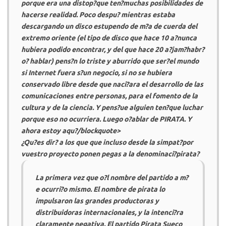
porque era una distop?que ten?muchas posibilidades de
hacerse realidad. Poco despu? mientras estaba
descargando un disco estupendo de m?a de cuerda del
extremo oriente (el tipo de disco que hace 10 a?nunca
hubiera podido encontrar, y del que hace 20 a?jam?habr?
o? hablar) pens?n lo triste y aburrido que ser?el mundo
si Internet fuera s?un negocio, si no se hubiera
conservado libre desde que naci?ara el desarrollo de las
comunicaciones entre personas, para el fomento de la
cultura y de la ciencia. Y pens?ue alguien ten?que luchar
porque eso no ocurriera. Luego o?ablar de
PIRATA
. Y
ahora estoy aqu?/blockquote>
¿Qu?es dir? a los que que incluso desde la simpat?por
vuestro proyecto ponen pegas a la denominaci?pirata?
La primera vez que o?l nombre del partido a m?
e ocurri?o mismo. El nombre de pirata lo
impulsaron las grandes productoras y
distribuidoras internacionales, y la intenci?ra
claramente negativa. El partido Pirata Sueco