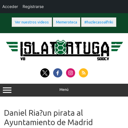
Acceder
Registrarse
Ver nuestros videos
Memeroteca
#hazlecasoalfriki
Saltar
al
contenido
Menú
Daniel Ria?un pirata al
Ayuntamiento de Madrid