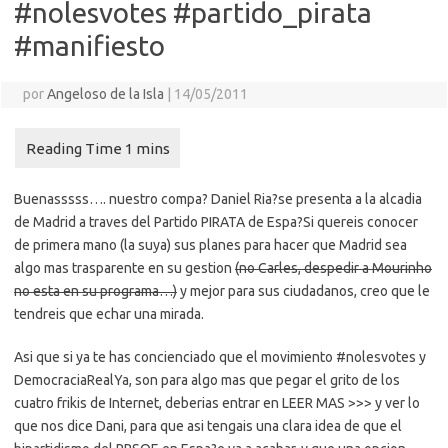
#nolesvotes #partido_pirata
#manifiesto
por
Angeloso de la Isla
|
14/05/2011
Buenasssss…. nuestro compa? Daniel Ria?se presenta a la alcadia
de Madrid a traves del Partido PIRATA de Espa?Si quereis conocer
de primera mano (la suya) sus planes para hacer que Madrid sea
algo mas trasparente en su gestion
(no Carles, despedir a Mourinho
no esta en su programa…)
y mejor para sus ciudadanos, creo que le
tendreis que echar una mirada.
Asi que si ya te has concienciado que el movimiento #nolesvotes y
DemocraciaRealYa, son para algo mas que pegar el grito de los
cuatro frikis de Internet, deberias entrar en LEER MAS >>> y ver lo
que nos dice Dani, para que asi tengais una clara idea de que el