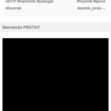
GESTI? #manifiesto #putasgae
#leysinde #ppsoe
#leysinde
#partido_pirata
→
Bienvenido PIRATA!!!