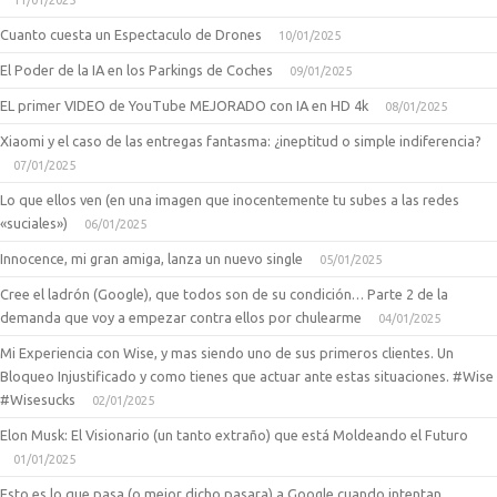
11/01/2025
Cuanto cuesta un Espectaculo de Drones
10/01/2025
El Poder de la IA en los Parkings de Coches
09/01/2025
EL primer VIDEO de YouTube MEJORADO con IA en HD 4k
08/01/2025
Xiaomi y el caso de las entregas fantasma: ¿ineptitud o simple indiferencia?
07/01/2025
Lo que ellos ven (en una imagen que inocentemente tu subes a las redes
«suciales»)
06/01/2025
Innocence, mi gran amiga, lanza un nuevo single
05/01/2025
Cree el ladrón (Google), que todos son de su condición… Parte 2 de la
demanda que voy a empezar contra ellos por chulearme
04/01/2025
Mi Experiencia con Wise, y mas siendo uno de sus primeros clientes. Un
Bloqueo Injustificado y como tienes que actuar ante estas situaciones. #Wise
#Wisesucks
02/01/2025
Elon Musk: El Visionario (un tanto extraño) que está Moldeando el Futuro
01/01/2025
Esto es lo que pasa (o mejor dicho pasara) a Google cuando intentan