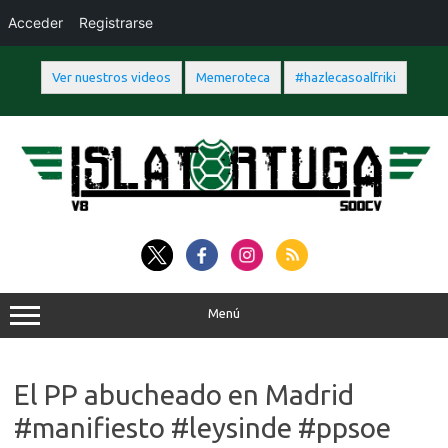
Acceder
Registrarse
Ver nuestros videos
Memeroteca
#hazlecasoalfriki
Saltar
al
contenido
Menú
El PP abucheado en Madrid
#manifiesto #leysinde #ppsoe