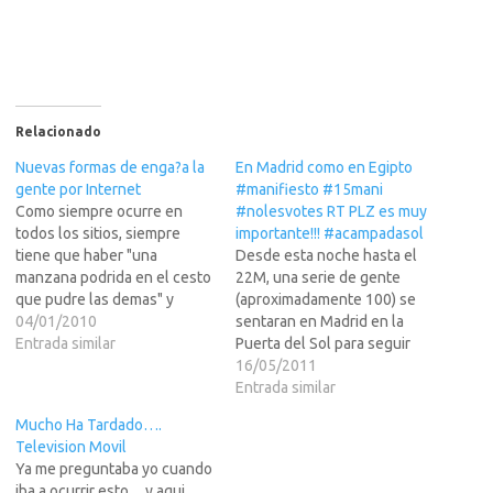
Relacionado
Nuevas formas de enga?a la
En Madrid como en Egipto
gente por Internet
#manifiesto #15mani
Como siempre ocurre en
#nolesvotes RT PLZ es muy
todos los sitios, siempre
importante!!! #acampadasol
tiene que haber "una
Desde esta noche hasta el
manzana podrida en el cesto
22M, una serie de gente
que pudre las demas" y
(aproximadamente 100) se
como sabeis, Internet es
04/01/2010
sentaran en Madrid en la
perfecta para dar timos a
Entrada similar
Puerta del Sol para seguir
gente que no se entera
protestando por los hechos
16/05/2011
mucho y esas manzanas
denunciados en la
Entrada similar
podridas abundan
Manifestacion de
Mucho Ha Tardado….
ultimamente mucho.Bueno,
ayer.Llamamiento a
Television Movil
el caso que la epoca es…
cualquiera que este en
Ya me preguntaba yo cuando
Madrid o cerquita. Por favor
iba a ocurrir esto.... y aqui