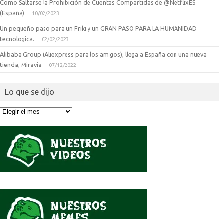
Como Saltarse la Prohibición de Cuentas Compartidas de @NetflixES
(España)
10/02/2023
Un pequeño paso para un Friki y un GRAN PASO PARA LA HUMANIDAD
tecnologica.
02/02/2023
Alibaba Group (Aliexpress para los amigos), llega a España con una nueva
tienda, Miravia
07/12/2022
Lo que se dijo
Lo
que
se
dijo