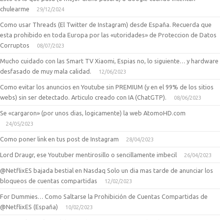
chulearme
29/12/2024
Como usar Threads (El Twitter de Instagram) desde España. Recuerda que
esta prohibido en toda Europa por las «utoridades» de Proteccion de Datos
Corruptos
08/07/2023
Mucho cuidado con las Smart TV Xiaomi, Espias no, lo siguiente… y hardware
desfasado de muy mala calidad.
12/06/2023
Como evitar los anuncios en Youtube sin PREMIUM (y en el 99% de los sitios
webs) sin ser detectado. Articulo creado con IA (ChatGTP).
08/06/2023
Se «cargaron» (por unos dias, logicamente) la web AtomoHD.com
24/05/2023
Como poner link en tus post de Instagram
28/04/2023
Lord Draugr, ese Youtuber mentirosillo o sencillamente imbecil
26/04/2023
@NetflixES bajada bestial en Nasdaq Solo un dia mas tarde de anunciar los
bloqueos de cuentas compartidas
12/02/2023
For Dummies… Como Saltarse la Prohibición de Cuentas Compartidas de
@NetflixES (España)
10/02/2023