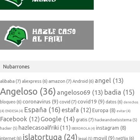
Nubarrones
angel
(13)
alibaba
(7)
amazon
(7)
aliexpress
(6)
Android
(6)
Angeloso
(36)
badia
(15)
angeloso69
(13)
coronavirus
(9)
covid19
(9)
covid
(7)
bloqueo
(6)
datos
(6)
derechos
España
(16)
estafa
(12)
Europa
(8)
(4)
ENDESA
(4)
evitar
(4)
Google
(14)
Facebook
(12)
gratis
(7)
hackeandoelsistema
(5)
hazlecasoalfriki
(11)
instagram
(8)
hacker
(5)
IBERDROLA
(4)
islatortuga
(24)
movil
(9)
internet
(6)
netflix
(6)
legal
(5)