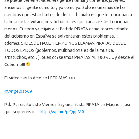
se puede ver en el video era gente normal y corriente, jovenes,
ancianos… gente como tu y yo como yo. Solo es una mas de las
mentiras que estan hartos de decir… lo malo es que le funcionan a
la hora de las votaciones, lo bueno es que cada vez les funcionan
menos. Cuando ya elijais a el Partido PIRATA como representante
del gobierno en Espa?ya se solventaran estos problemas…
ademas, SI DESDE HACE TIEMPO NOS LLAMAN PIRATAS DESDE
TODOS LADOS (gobiernos, multinacionales de la musica,
artistuchos, etc…), pues co?seamos PIRATAS AL 100%…. y desde el
Gobierno!!!
El video sus lo deje en LEER MAS >>>
@Angeloso69
P.d.: Por cierto este Viernes hay una fiesta PIRATA en Madrid… asi
que si quereis ir…
http://wp.me/pIQpj-M0