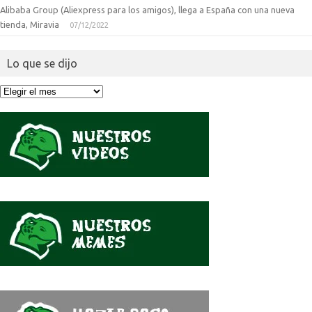
Alibaba Group (Aliexpress para los amigos), llega a España con una nueva
tienda, Miravia
07/12/2022
Lo que se dijo
Lo
que
se
dijo