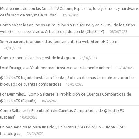
Mucho cuidado con las Smart TV Xiaomi, Espias no, lo siguiente… y hardware
desfasado de muy mala calidad.
12/06/2023
Como evitar los anuncios en Youtube sin PREMIUM (y en el 99% de los sitios
webs) sin ser detectado. Articulo creado con IA (ChatGTP).
08/06/2023
Se «cargaron» (por unos dias, logicamente) la web AtomoHD.com
24/05/2023
Como poner link en tus post de Instagram
28/04/2023
Lord Draugr, ese Youtuber mentirosillo o sencillamente imbecil
26/04/2023
@NetflixES bajada bestial en Nasdaq Solo un dia mas tarde de anunciar los
bloqueos de cuentas compartidas
12/02/2023
For Dummies… Como Saltarse la Prohibición de Cuentas Compartidas de
@NetflixES (España)
10/02/2023
Como Saltarse la Prohibición de Cuentas Compartidas de @NetflixES
(España)
10/02/2023
Un pequeño paso para un Friki y un GRAN PASO PARA LA HUMANIDAD
tecnologica.
02/02/2023