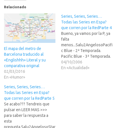
Relacionado
Series, Series, Series…
Todas las Series en Espa?
que corren por la RedParte 4
Bueno, ya vamos por la P, ya
falta
menos...Salu2AngelosoPacifi
El mapa del metro de
c Blue - 2ª Temporada.
Barcelona traducido al
Pacific Blue - 3ª Temporada.
«Englishhh» Literal y su
Pacific Blue - 4ª Temporada.
04/10/2006
comparativa original
Paco y Veva - 1ª Temporada.
En «Actualidad»
02/03/2016
Padre de familia - 1ª
En «Humor»
Temporada. Padre de familia
- 2ª Temporada. Padre de
Series, Series, Series…
familia - 3ª Temporada. Padre
Todas las Series en Espa?
de familia…
que corren por la RedParte 5
Se acabo??? Tendreis que
pulsar en LEER MAS >>>
para saber la respuesta a
esta
pregunta.Salu2AngelosoStar