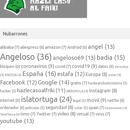
Nubarrones
angel
(13)
alibaba
(7)
amazon
(7)
aliexpress
(6)
Android
(6)
Angeloso
(36)
badia
(15)
angeloso69
(13)
coronavirus
(9)
covid19
(9)
covid
(7)
bloqueo
(6)
datos
(6)
derechos
España
(16)
estafa
(12)
Europa
(8)
(4)
ENDESA
(4)
evitar
(4)
Google
(14)
Facebook
(12)
gratis
(7)
hackeandoelsistema
(5)
hazlecasoalfriki
(11)
instagram
(8)
hacker
(5)
IBERDROLA
(4)
islatortuga
(24)
movil
(9)
internet
(6)
netflix
(6)
legal
(5)
seguridad
(8)
spain
(7)
ordenador
(6)
películas
(5)
solar
(5)
teamviewer
(4)
video
(8)
timo
(7)
Twitter
(7)
virtual
(7)
virus
(7)
Telefónica
(4)
youtube
(13)