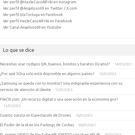
Ver perfil @HazleCasoAlFriki en Instagram
Ver perfil @Angeloso69 en Twitter / X.com
Ver perfil IslaTortuga en Facebook
Ver perfil HazleCasoAlFriki en Facebook
Ver Canal Angeloso69 en Youtube
Lo que se dice
Necesitas usar codigos QR, buenos, bonitos y baratos (Gratix)?
14/01/2025
¿Por qué SOra solo está disponible en algunos países?
13/01/2025
¿Samsung se queda con tu monitor? Una indignante experiencia con su
servicio de atención al cliente
12/01/2025
FileCR.com: ¿Un recurso digital o una operación en la economía gris?
11/01/2025
Cuanto cuesta un Espectaculo de Drones
10/01/2025
El Poder de la IA en los Parkings de Coches
09/01/2025
EL primer VIDEO de YouTube MEJORADO con IA en HD 4k
08/01/2025