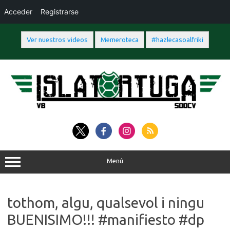
Acceder
Registrarse
Ver nuestros videos
Memeroteca
#hazlecasoalfriki
Saltar
al
contenido
Menú
tothom, algu, qualsevol i ningu
BUENISIMO!!! #manifiesto #dp