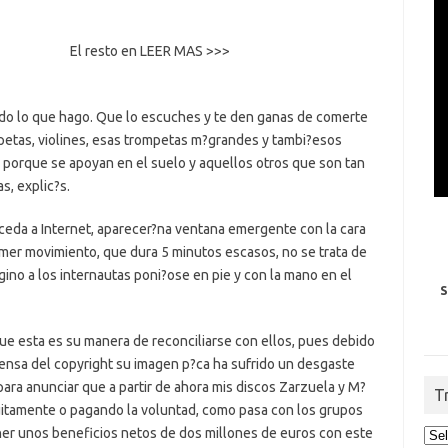
El resto en LEER MAS >>>
odo lo que hago. Que lo escuches y te den ganas de comerte
petas, violines, esas trompetas m?grandes y tambi?esos
 porque se apoyan en el suelo y aquellos otros que son tan
, explic?s.
cceda a Internet, aparecer?na ventana emergente con la cara
rimer movimiento, que dura 5 minutos escasos, no se trata de
imagino a los internautas poni?ose en pie y con la mano en el
S
 esta es su manera de reconciliarse con ellos, pues debido
efensa del copyright su imagen p?ca ha sufrido un desgaste
ra anunciar que a partir de ahora mis discos Zarzuela y M?
T
uitamente o pagando la voluntad, como pasa con los grupos
ner unos beneficios netos de dos millones de euros con este