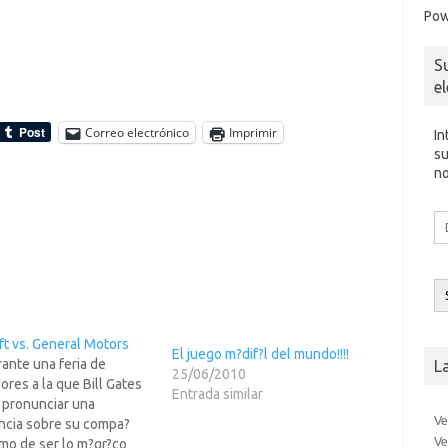
Pow
S
e
Correo electrónico
Imprimir
In
su
no
Di
d
co
el
ft vs. General Motors
El juego m?dif?l del mundo!!!!
ante una feria de
L
25/06/2010
res a la que Bill Gates
Entrada similar
a pronunciar una
Ve
ncia sobre su compa?
Ve
mo de ser lo m?gr?co