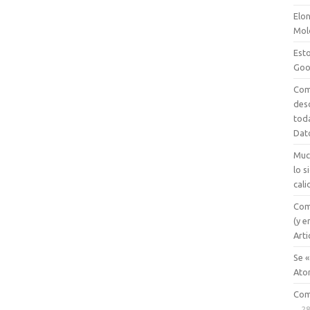
Elon
Mol
Esto
Goo
Com
des
tod
Dat
Muc
lo 
cali
Com
(y e
Arti
Se «
Ato
Com
28