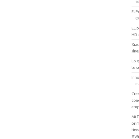
10
El P
09
EL 
HD 
Xiao
¿ine
Lo 
tu s
Inno
05
Cree
con
emp
Mi 
prim
tien
#Wi