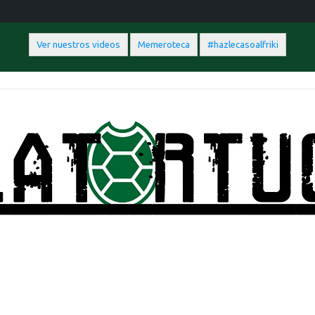
Ver nuestros videos
Memeroteca
#hazlecasoalfriki