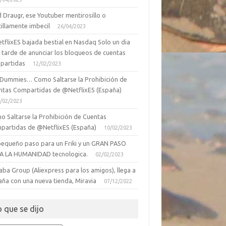
 Draugr, ese Youtuber mentirosillo o
illamente imbecil
26/04/2023
tflixES bajada bestial en Nasdaq Solo un dia
 tarde de anunciar los bloqueos de cuentas
partidas
12/02/2023
 Dummies… Como Saltarse la Prohibición de
ntas Compartidas de @NetflixES (España)
/02/2023
o Saltarse la Prohibición de Cuentas
partidas de @NetflixES (España)
10/02/2023
pequeño paso para un Friki y un GRAN PASO
A LA HUMANIDAD tecnologica.
02/02/2023
aba Group (Aliexpress para los amigos), llega a
aña con una nueva tienda, Miravia
07/12/2022
o que se dijo