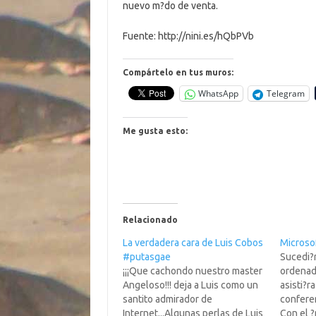
nuevo m?do de venta.
Fuente: http://nini.es/hQbPVb
Compártelo en tus muros:
WhatsApp
Telegram
Me gusta esto:
Relacionado
La verdadera cara de Luis Cobos
Microso
#putasgae
Sucedi?r
¡¡¡Que cachondo nuestro master
ordenado
Angeloso!!! deja a Luis como un
asisti?r
santito admirador de
confere
Internet...Algunas perlas de Luis
Con el ?