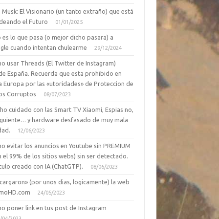
 Musk: El Visionario (un tanto extraño) que está
deando el Futuro
01/01/2025
 es lo que pasa (o mejor dicho pasara) a
gle cuando intentan chulearme
29/12/2024
o usar Threads (El Twitter de Instagram)
de España. Recuerda que esta prohibido en
a Europa por las «utoridades» de Proteccion de
os Corruptos
08/07/2023
ho cuidado con las Smart TV Xiaomi, Espias no,
siguiente… y hardware desfasado de muy mala
dad.
12/06/2023
o evitar los anuncios en Youtube sin PREMIUM
n el 99% de los sitios webs) sin ser detectado.
culo creado con IA (ChatGTP).
08/06/2023
cargaron» (por unos dias, logicamente) la web
moHD.com
24/05/2023
o poner link en tus post de Instagram
/04/2023