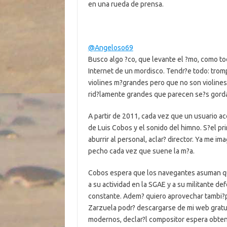
en una rueda de prensa.
@Angeloso69
Busco algo ?co, que levante el ?mo, como t
Internet de un mordisco. Tendr?e todo: trom
violines m?grandes pero que no son violines
rid?lamente grandes que parecen se?s gordas
A partir de 2011, cada vez que un usuario a
de Luis Cobos y el sonido del himno. S?el p
aburrir al personal, aclar? director. Ya me 
pecho cada vez que suene la m?a.
Cobos espera que los navegantes asuman que
a su actividad en la SGAE y a su militante d
constante. Adem? quiero aprovechar tambi?pa
Zarzuela podr? descargarse de mi web grat
modernos, declar?l compositor espera obte