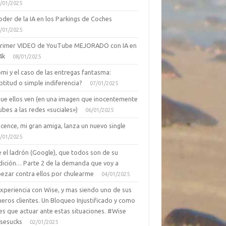
/01/2025
oder de la IA en los Parkings de Coches
/01/2025
primer VIDEO de YouTube MEJORADO con IA en
4k
08/01/2025
mi y el caso de las entregas fantasma:
ptitud o simple indiferencia?
07/01/2025
que ellos ven (en una imagen que inocentemente
ubes a las redes «suciales»)
06/01/2025
cence, mi gran amiga, lanza un nuevo single
/01/2025
 el ladrón (Google), que todos son de su
dición… Parte 2 de la demanda que voy a
ezar contra ellos por chulearme
04/01/2025
Experiencia con Wise, y mas siendo uno de sus
eros clientes. Un Bloqueo Injustificado y como
es que actuar ante estas situaciones. #Wise
sesucks
02/01/2025