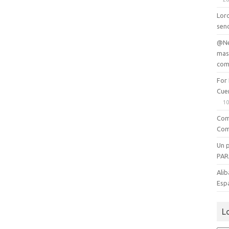
Lord
senc
@Ne
mas
com
For
Cue
10
Com
Com
Un 
PAR
Alib
Esp
L