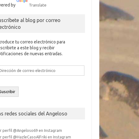
ered by
Translate
uscríbete al blog por correo
lectrónico
troduce tu correo electrónico para
scribirte a este blog y recibir
tificaciones de nuevas entradas.
rección
e
rreo
ectrónico
Suscribir
as redes sociales del Angeloso
r perfil @Angeloso69 en Instagram
r perfil @HazleCasoAlFriki en Instagram