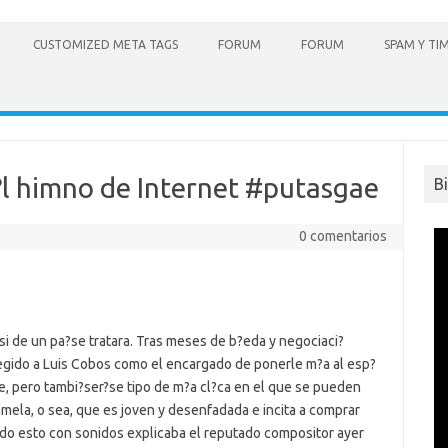
CUSTOMIZED META TAGS
FORUM
FORUM
SPAM Y TI
l himno de Internet #putasgae
B
0 comentarios
si de un pa?se tratara. Tras meses de b?eda y negociaci?
egido a Luis Cobos como el encargado de ponerle m?a al esp?
nte, pero tambi?ser?se tipo de m?a cl?ca en el que se pueden
ela, o sea, que es joven y desenfadada e incita a comprar
do esto con sonidos explicaba el reputado compositor ayer