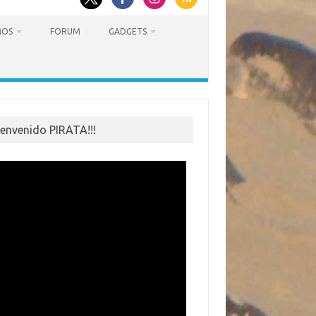
MOS
FORUM
GADGETS
ienvenido PIRATA!!!