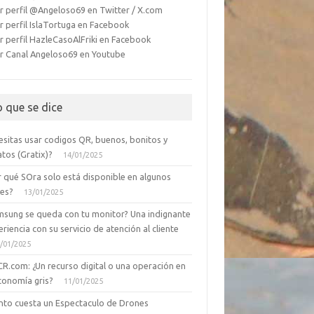
r perfil @Angeloso69 en Twitter / X.com
r perfil IslaTortuga en Facebook
r perfil HazleCasoAlFriki en Facebook
r Canal Angeloso69 en Youtube
o que se dice
esitas usar codigos QR, buenos, bonitos y
tos (Gratix)?
14/01/2025
r qué SOra solo está disponible en algunos
ses?
13/01/2025
msung se queda con tu monitor? Una indignante
riencia con su servicio de atención al cliente
/01/2025
CR.com: ¿Un recurso digital o una operación en
conomía gris?
11/01/2025
nto cuesta un Espectaculo de Drones