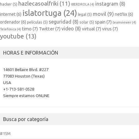
hazlecasoalfriki
(11)
instagram
(8)
hacker
(5)
IBERDROLA
(4)
islatortuga
(24)
movil
(9)
internet
(6)
netflix
(6)
legal
(5)
seguridad
(8)
spain
(7)
ordenador
(6)
películas
(5)
solar
(5)
teamviewer
(4)
video
(8)
timo
(7)
Twitter
(7)
virtual
(7)
virus
(7)
Telefónica
(4)
youtube
(13)
HORAS E INFORMACIÓN
14601 Bellaire Blvd. #227
77083 Houston (Texas)
USA
+1-713-581-0528
Siempre estamos ONLINE
Busca por categoría
#15M