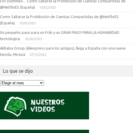
For Dummies… Como Saltarse la Prohibición de Cuentas Compartidas de
@NetflixES (España)
10/02/2023
Como Saltarse la Prohibición de Cuentas Compartidas de @NetflixES
(España)
10/02/2023
Un pequeño paso para un Friki y un GRAN PASO PARA LA HUMANIDAD
tecnologica.
02/02/2023
Alibaba Group (Aliexpress para los amigos), llega a España con una nueva
tienda, Miravia
07/12/2022
Lo que se dijo
Lo
que
se
dijo