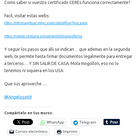
Como saber si vuestro certificado CEREs funciona correctamente?
Facil, visitar estas webs:
https://oficinavirtual.mityc.
es/ecotest/RunTest.aspx
https://valide.redsara.es/
valide060/pages/firma
Y seguir los pasos que alli se indican… que ademas en la segunda
web, te permite hasta firmar documentos legalmente para entregar
a terceros… Y SIN SALIR DE CASA. Mola mogollon, eso no lo
tenemos ni siquiera en los USA.
Que sus aproveche….
@Angeloso69
Compártelo en tus muros:
WhatsApp
Telegram
Correo electrónico
Imprimir