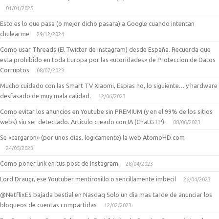
01/01/2025
Esto es lo que pasa (o mejor dicho pasara) a Google cuando intentan
chulearme
29/12/2024
Como usar Threads (El Twitter de Instagram) desde España. Recuerda que
esta prohibido en toda Europa por las «utoridades» de Proteccion de Datos
Corruptos
08/07/2023
Mucho cuidado con las Smart TV Xiaomi, Espias no, lo siguiente… y hardware
desfasado de muy mala calidad.
12/06/2023
Como evitar los anuncios en Youtube sin PREMIUM (y en el 99% de los sitios
webs) sin ser detectado. Articulo creado con IA (ChatGTP).
08/06/2023
Se «cargaron» (por unos dias, logicamente) la web AtomoHD.com
24/05/2023
Como poner link en tus post de Instagram
28/04/2023
Lord Draugr, ese Youtuber mentirosillo o sencillamente imbecil
26/04/2023
@NetflixES bajada bestial en Nasdaq Solo un dia mas tarde de anunciar los
bloqueos de cuentas compartidas
12/02/2023