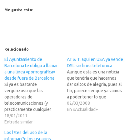
Me gusta esto:
Relacionado
El Ayuntamiento de
AT & T, aqui en USA ya vende
Barcelona te obliga a llamar
DSL sin linea telefonica
a una linea «pornografica»
Aunque esta es una noticia
desde fuera de Barcelona
que tendria que hacernos
Si ya es bastante
dar saltos de alegria, pues al
vergonzoso que las
fin, parece ser que ya vamos
operadoras de
a poder tener lo que
telecomunicaciones (y
queremos para conectarnos
02/03/2008
practicamente cualquier
y no una superflua linea
En «Actualidad»
compa? te obliga a utilizar un
18/01/2011
telefonica que no sirve de
902 para contactar con
Entrada similar
nada, excepto para pagar
ellos... lo que hace inutil las
cada mes, pues no, no damos
Los l?tes del uso de la
tarifas planas telefonicas
saltos…
informaci?e los usuarios