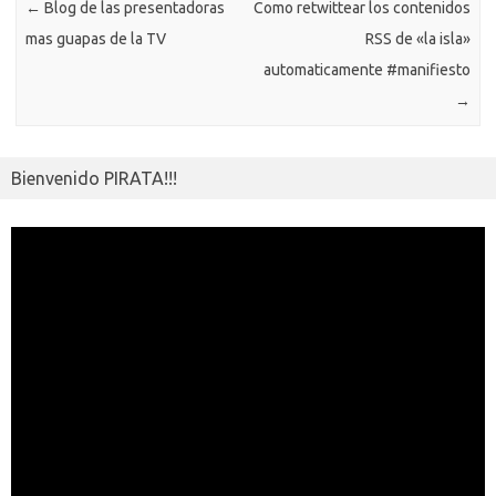
←
Blog de las presentadoras
Como retwittear los contenidos
i
r
mas guapas de la TV
RSS de «la isla»
automaticamente #manifiesto
→
Bienvenido PIRATA!!!