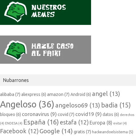
Nubarrones
angel
(13)
alibaba
(7)
amazon
(7)
aliexpress
(6)
Android
(6)
Angeloso
(36)
badia
(15)
angeloso69
(13)
coronavirus
(9)
covid19
(9)
covid
(7)
bloqueo
(6)
datos
(6)
derechos
España
(16)
estafa
(12)
Europa
(8)
(4)
ENDESA
(4)
evitar
(4)
Google
(14)
Facebook
(12)
gratis
(7)
hackeandoelsistema
(5)