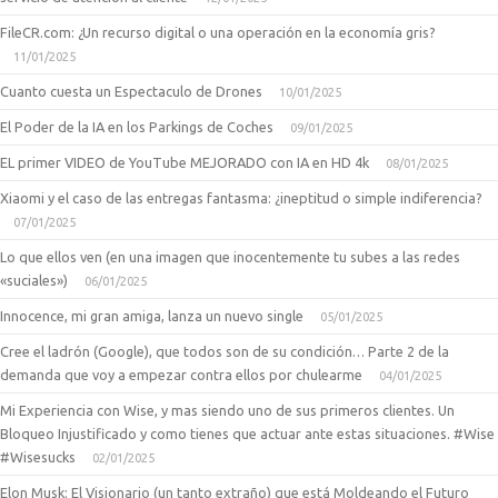
FileCR.com: ¿Un recurso digital o una operación en la economía gris?
11/01/2025
Cuanto cuesta un Espectaculo de Drones
10/01/2025
El Poder de la IA en los Parkings de Coches
09/01/2025
EL primer VIDEO de YouTube MEJORADO con IA en HD 4k
08/01/2025
Xiaomi y el caso de las entregas fantasma: ¿ineptitud o simple indiferencia?
07/01/2025
Lo que ellos ven (en una imagen que inocentemente tu subes a las redes
«suciales»)
06/01/2025
Innocence, mi gran amiga, lanza un nuevo single
05/01/2025
Cree el ladrón (Google), que todos son de su condición… Parte 2 de la
demanda que voy a empezar contra ellos por chulearme
04/01/2025
Mi Experiencia con Wise, y mas siendo uno de sus primeros clientes. Un
Bloqueo Injustificado y como tienes que actuar ante estas situaciones. #Wise
#Wisesucks
02/01/2025
Elon Musk: El Visionario (un tanto extraño) que está Moldeando el Futuro