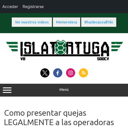
Acceder
Registrarse
Ver nuestros videos
Memeroteca
#hazlecasoalfriki
Saltar
al
contenido
Menú
Como presentar quejas
LEGALMENTE a las operadoras