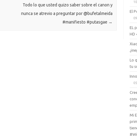
10
ik
Todo lo que usted quizo saber sobre el canon y
El P
nunca se atrevio a preguntar por @bufetalmeida
i
09
#manifiesto #putasgae
→
EL 
HD 
Xiao
¿ine
Lo 
tu s
Inno
05
Cree
con
emp
Mi 
prim
tien
#Wi