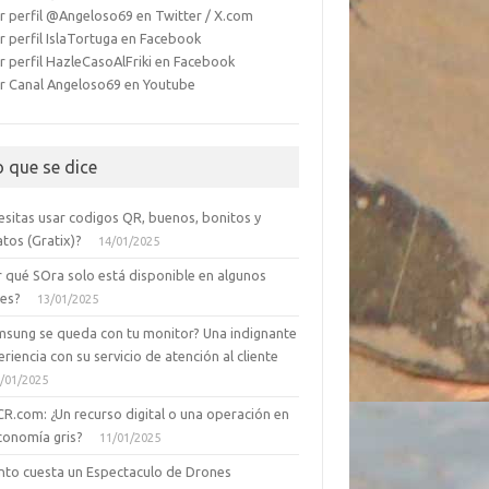
r perfil @Angeloso69 en Twitter / X.com
r perfil IslaTortuga en Facebook
r perfil HazleCasoAlFriki en Facebook
r Canal Angeloso69 en Youtube
o que se dice
esitas usar codigos QR, buenos, bonitos y
tos (Gratix)?
14/01/2025
r qué SOra solo está disponible en algunos
ses?
13/01/2025
msung se queda con tu monitor? Una indignante
riencia con su servicio de atención al cliente
/01/2025
CR.com: ¿Un recurso digital o una operación en
conomía gris?
11/01/2025
nto cuesta un Espectaculo de Drones