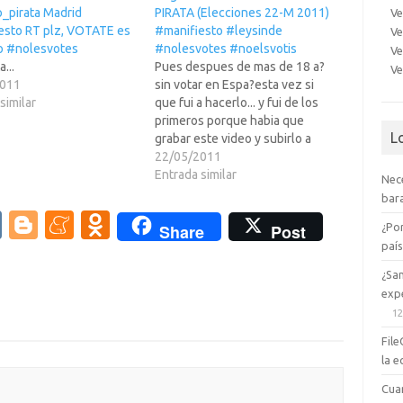
o_pirata Madrid
PIRATA (Elecciones 22-M 2011)
Ve
esto RT plz, VOTATE es
#manifiesto #leysinde
Ve
ro #nolesvotes
#nolesvotes #noelsvotis
Ve
...
Pues despues de mas de 18 a?
Ve
2011
sin votar en Espa?esta vez si
similar
que fui a hacerlo... y fui de los
primeros porque habia que
L
grabar este video y subirlo a
YouTube para instruiros de lo
22/05/2011
que teneis que hacer si quereis
Entrada similar
Nec
que las cosas cambien. Como es
bara
logico, el video…
V
Bl
M
O
¿Po
Share
Post
K
o
e
d
paí
g
n
n
¿Sa
expe
g
e
o
12
er
a
kl
File
m
as
la e
e
sn
Cua