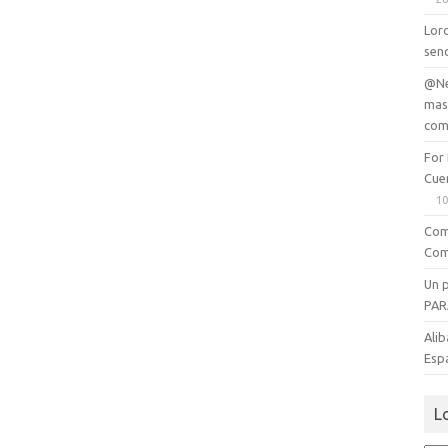
Lord
senc
@Ne
mas
com
For
Cue
10
Com
Com
Un 
PAR
Alib
Esp
L