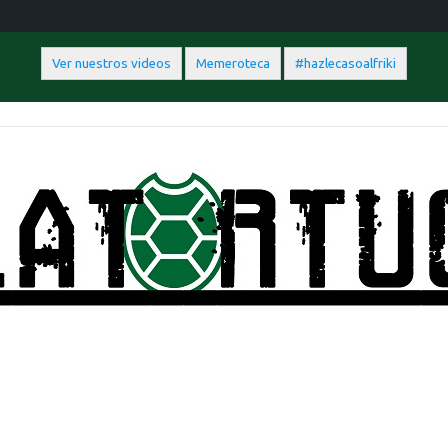
Ver nuestros videos
Memeroteca
#hazlecasoalfriki