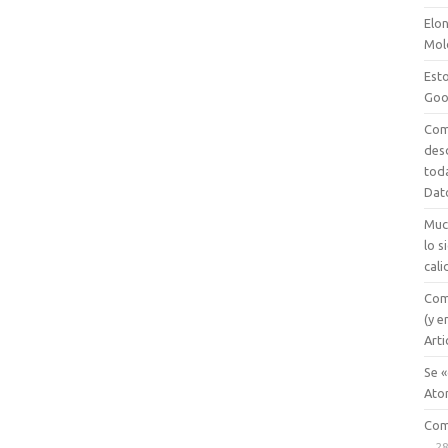
Elon
Mol
Esto
Goo
Com
des
tod
Dat
Muc
lo 
cali
Com
(y e
Arti
Se «
Ato
Com
28