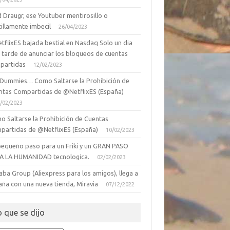
 Draugr, ese Youtuber mentirosillo o
illamente imbecil
26/04/2023
tflixES bajada bestial en Nasdaq Solo un dia
 tarde de anunciar los bloqueos de cuentas
partidas
12/02/2023
 Dummies… Como Saltarse la Prohibición de
ntas Compartidas de @NetflixES (España)
/02/2023
o Saltarse la Prohibición de Cuentas
partidas de @NetflixES (España)
10/02/2023
pequeño paso para un Friki y un GRAN PASO
A LA HUMANIDAD tecnologica.
02/02/2023
aba Group (Aliexpress para los amigos), llega a
aña con una nueva tienda, Miravia
07/12/2022
o que se dijo