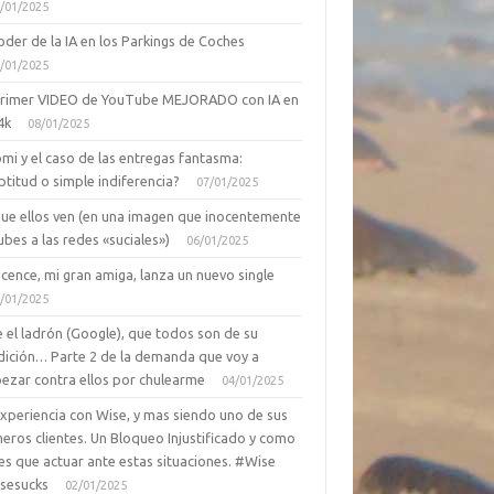
/01/2025
oder de la IA en los Parkings de Coches
/01/2025
primer VIDEO de YouTube MEJORADO con IA en
4k
08/01/2025
mi y el caso de las entregas fantasma:
ptitud o simple indiferencia?
07/01/2025
que ellos ven (en una imagen que inocentemente
ubes a las redes «suciales»)
06/01/2025
cence, mi gran amiga, lanza un nuevo single
/01/2025
 el ladrón (Google), que todos son de su
dición… Parte 2 de la demanda que voy a
ezar contra ellos por chulearme
04/01/2025
Experiencia con Wise, y mas siendo uno de sus
eros clientes. Un Bloqueo Injustificado y como
es que actuar ante estas situaciones. #Wise
sesucks
02/01/2025