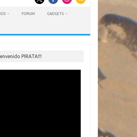
MOS
FORUM
GADGETS
ienvenido PIRATA!!!