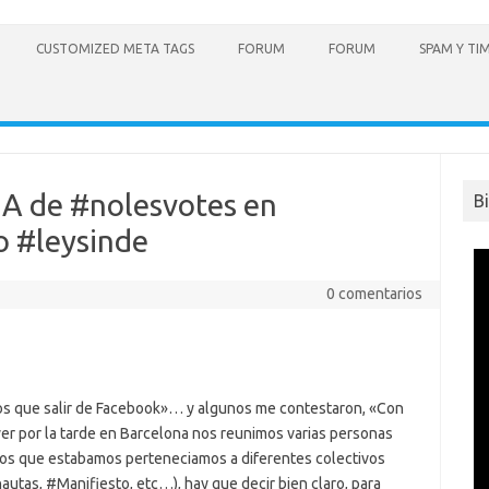
CUSTOMIZED META TAGS
FORUM
FORUM
SPAM Y TI
CA de #nolesvotes en
B
o #leysinde
0 comentarios
 que salir de Facebook»… y algunos me contestaron, «Con
er por la tarde en Barcelona nos reunimos varias personas
los que estabamos perteneciamos a diferentes colectivos
ernautas, #Manifiesto, etc…), hay que decir bien claro, para