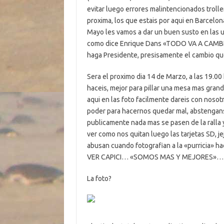
evitar luego errores malintencionados troll
proxima, los que estais por aqui en Barcelona
Mayo les vamos a dar un buen susto en las 
como dice Enrique Dans «TODO VA A CAMBIAR
haga Presidente, presisamente el cambio que
Sera el proximo dia 14 de Marzo, a las 19.00 
haceis, mejor para pillar una mesa mas gran
aqui en las foto facilmente dareis con nosotro
poder para hacernos quedar mal, abstengans
publicamente nada mas se pasen de la ralla 
ver como nos quitan luego las tarjetas SD, je
abusan cuando fotografian a la «purricia» h
VER CAPICI… «SOMOS MAS Y MEJORES»… cu
La foto?