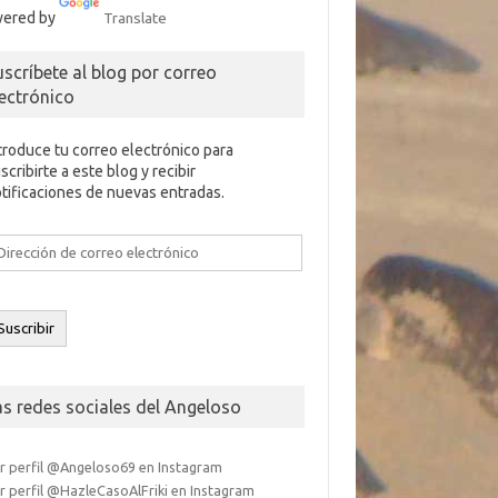
ered by
Translate
uscríbete al blog por correo
lectrónico
troduce tu correo electrónico para
scribirte a este blog y recibir
tificaciones de nuevas entradas.
rección
e
rreo
ectrónico
Suscribir
as redes sociales del Angeloso
r perfil @Angeloso69 en Instagram
r perfil @HazleCasoAlFriki en Instagram