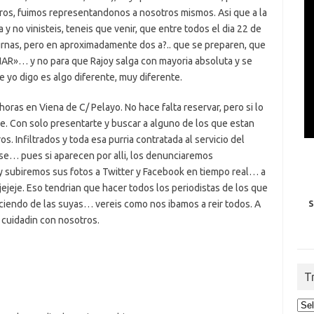
eros, fuimos representandonos a nosotros mismos. Asi que a la
 y no vinisteis, teneis que venir, que entre todos el dia 22 de
urnas, pero en aproximadamente dos a?.. que se preparen, que
»… y no para que Rajoy salga con mayoria absoluta y se
 yo digo es algo diferente, muy diferente.
horas en Viena de C/ Pelayo. No hace falta reservar, pero si lo
de. Con solo presentarte y buscar a alguno de los que estan
s. Infiltrados y toda esa purria contratada al servicio del
e… pues si aparecen por alli, los denunciaremos
y subiremos sus fotos a Twitter y Facebook en tiempo real… a
jejeje. Eso tendrian que hacer todos los periodistas de los que
S
aciendo de las suyas… vereis como nos ibamos a reir todos. A
idadin con nosotros.
T