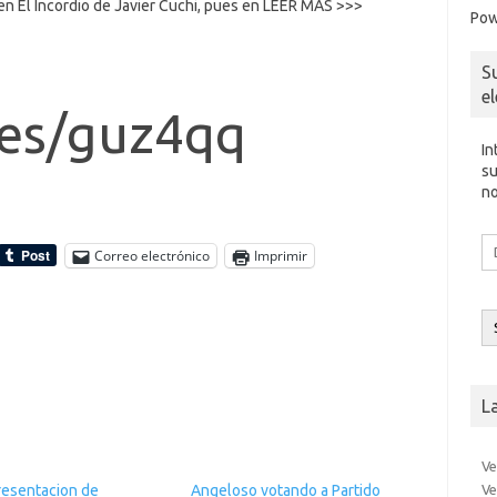
o en El Incordio de Javier Cuchi, pues en LEER MAS >>>
Pow
S
e
i.es/guz4qq
In
su
no
Di
Correo electrónico
Imprimir
d
co
el
L
Ve
Ve
resentacion de
Angeloso votando a Partido