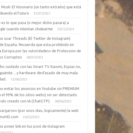
 Musk: El Visionario (un tanto extraño) que está
deando el Futuro
01/01/2025
 es lo que pasa (o mejor dicho pasara) a
gle cuando intentan chulearme
29/12/2024
o usar Threads (El Twitter de Instagram)
de España. Recuerda que esta prohibido en
a Europa por las «utoridades» de Proteccion de
os Corruptos
08/07/2023
ho cuidado con las Smart TV Xiaomi, Espias no,
siguiente… y hardware desfasado de muy mala
dad.
12/06/2023
o evitar los anuncios en Youtube sin PREMIUM
n el 99% de los sitios webs) sin ser detectado.
culo creado con IA (ChatGTP).
08/06/2023
cargaron» (por unos dias, logicamente) la web
moHD.com
24/05/2023
o poner link en tus post de Instagram
/04/2023