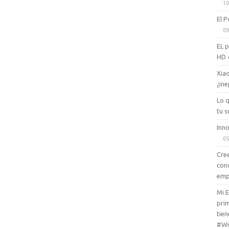
10
El P
09
EL 
HD 
Xiao
¿ine
Lo 
tu s
Inno
05
Cree
con
emp
Mi 
prim
tien
#Wi