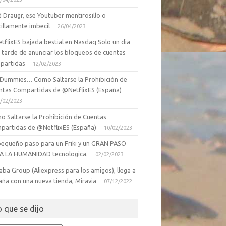
 Draugr, ese Youtuber mentirosillo o
illamente imbecil
26/04/2023
tflixES bajada bestial en Nasdaq Solo un dia
 tarde de anunciar los bloqueos de cuentas
partidas
12/02/2023
 Dummies… Como Saltarse la Prohibición de
ntas Compartidas de @NetflixES (España)
/02/2023
o Saltarse la Prohibición de Cuentas
partidas de @NetflixES (España)
10/02/2023
pequeño paso para un Friki y un GRAN PASO
A LA HUMANIDAD tecnologica.
02/02/2023
aba Group (Aliexpress para los amigos), llega a
aña con una nueva tienda, Miravia
07/12/2022
o que se dijo