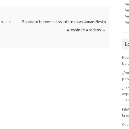
m
as
Ve
Ve
e
sn
Ve
ik
o – La
Zapatero le teme a los internautas #manifiesto
Ve
#leysinde #redsos
→
i
L
Nec
bara
¿Po
paí
¿Sa
expe
12
File
la e
Cua