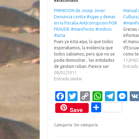
Relacionado
PRIMICION de Josep Jover:
Manual I
Denuncia contra #sgae y demas
Cultura 
en la Fiscalia Anticorrupcion POR
#manifi
FRAUDE #manifiesto #redsos
Gracias
#acta
informa
Pues ya esta aqui, lo que todos
el manu
esperabamos, la evidencia que
d'Escuad
todos sabiamos, pero que no se
como te
podia demostrar... las entidades
cazar a 
11/04/
de gestion roban. Parece ser
que com
Entrada 
que las mismas, no estando
08/02/2011
a traves
todavia contentas de lo que ya
Entrada similar
publica
roban por el canon, hicieron
manual q
firmar al gobierno con "talante"
Fa
T
C
W
T
M
de Shoemaker una…
c
w
o
h
el
es
C
Save
e
it
p
at
e
se
o
b
te
y
s
gr
n
m
Categoría: Sin categoría
o
r
Li
A
a
g
p