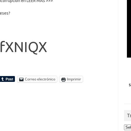
nticorrupcion en LEER MAS >>>
reses?
y/fXNIQX
Correo electrónico
Imprimir
S
T