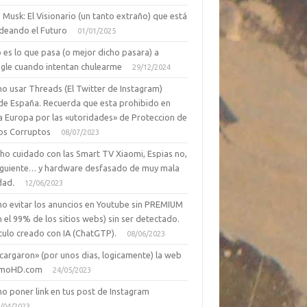
 Musk: El Visionario (un tanto extraño) que está
deando el Futuro
01/01/2025
 es lo que pasa (o mejor dicho pasara) a
gle cuando intentan chulearme
29/12/2024
o usar Threads (El Twitter de Instagram)
de España. Recuerda que esta prohibido en
a Europa por las «utoridades» de Proteccion de
os Corruptos
08/07/2023
ho cuidado con las Smart TV Xiaomi, Espias no,
siguiente… y hardware desfasado de muy mala
dad.
12/06/2023
o evitar los anuncios en Youtube sin PREMIUM
n el 99% de los sitios webs) sin ser detectado.
culo creado con IA (ChatGTP).
08/06/2023
cargaron» (por unos dias, logicamente) la web
moHD.com
24/05/2023
o poner link en tus post de Instagram
/04/2023