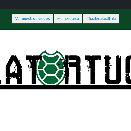
Ver nuestros videos
Memeroteca
#hazlecasoalfriki