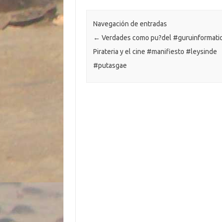
o
n
p
m
er
ar
k
k
p
ti
Navegación de entradas
←
Verdades como pu?del #guruinformatic
r
Pirateria y el cine #manifiesto #leysinde
#putasgae