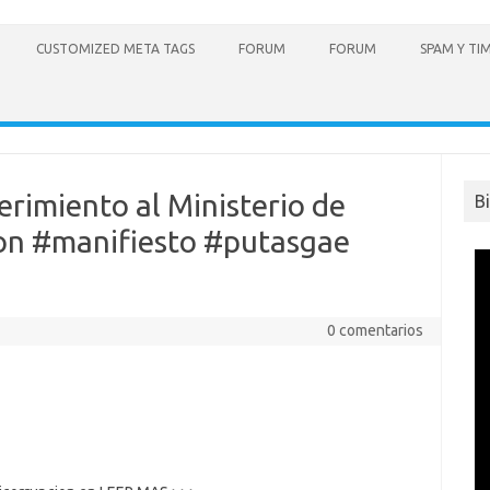
CUSTOMIZED META TAGS
FORUM
FORUM
SPAM Y TI
rimiento al Ministerio de
B
ion #manifiesto #putasgae
0 comentarios