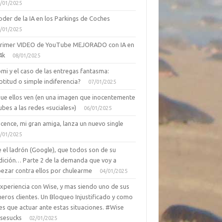
/01/2025
oder de la IA en los Parkings de Coches
/01/2025
primer VIDEO de YouTube MEJORADO con IA en
4k
08/01/2025
mi y el caso de las entregas fantasma:
ptitud o simple indiferencia?
07/01/2025
que ellos ven (en una imagen que inocentemente
ubes a las redes «suciales»)
06/01/2025
cence, mi gran amiga, lanza un nuevo single
/01/2025
 el ladrón (Google), que todos son de su
dición… Parte 2 de la demanda que voy a
ezar contra ellos por chulearme
04/01/2025
Experiencia con Wise, y mas siendo uno de sus
eros clientes. Un Bloqueo Injustificado y como
es que actuar ante estas situaciones. #Wise
sesucks
02/01/2025