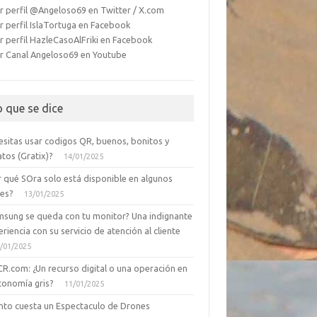
r perfil @Angeloso69 en Twitter / X.com
r perfil IslaTortuga en Facebook
r perfil HazleCasoAlFriki en Facebook
r Canal Angeloso69 en Youtube
o que se dice
esitas usar codigos QR, buenos, bonitos y
tos (Gratix)?
14/01/2025
r qué SOra solo está disponible en algunos
ses?
13/01/2025
msung se queda con tu monitor? Una indignante
riencia con su servicio de atención al cliente
/01/2025
CR.com: ¿Un recurso digital o una operación en
conomía gris?
11/01/2025
nto cuesta un Espectaculo de Drones