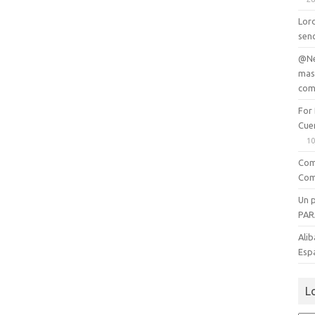
Lord
senc
@Ne
mas
com
For
Cue
10
Com
Com
Un 
PAR
Alib
Esp
L