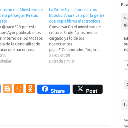
Pow
nterno del Ministerio de
La Sinde flipa ahora con los
para perseguir Piratas
Ebooks. Ahora va a por la gente
S
esto
que copia libros electronicos
e
 a @paco229 por esta
Conversaci?n el ministerio de
cion.Ayer publicabamos
cultura: Sinde: "¿nos hemos
al interno de los Mossos
cargado ya lo de los
In
su
ra de la Generalitat de
nosecuantos
no
nian que hacer para
gigas?"Colaborador: "no, sra.
los pobres chavalines
2010
ministra, internet sigue vivito y
22/05/2009
parten su disco favorito
similar
coleando" Sinde:"¿y no nos
Entrada similar
Di
 de P2P. Pues hoy
queda nada para hacer presi?
d
mos el, supongo yo,
Colaborador: "bueno, est?l tema
co
ue dio pie a crear el…
de los ebooks" Sinde: "¿los
el
ebooks?¿no eran esos los
V
Bl
M
O
Share
Post
bichitos peludos de la guerra de
K
o
e
d
las…
g
n
n
L
g
e
o
Ve
er
a
kl
Ve