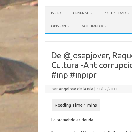
INICIO
GENERAL
ACTUALIDAD
OPINIÓN
MULTIMEDIA
De @josepjover, Reque
Cultura -Anticorrupc
#inp #inpipr
por
Angeloso de la Isla
|
21/02/2011
Lo prometido es deuda……..