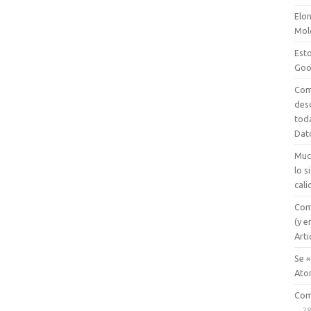
Elon
Mol
Esto
Goo
Com
des
tod
Dat
Muc
lo 
cali
Com
(y e
Arti
Se «
Ato
Com
28