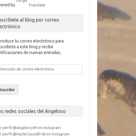
ered by
Translate
uscríbete al blog por correo
lectrónico
troduce tu correo electrónico para
scribirte a este blog y recibir
tificaciones de nuevas entradas.
rección
e
rreo
ectrónico
Suscribir
as redes sociales del Angeloso
r perfil @Angeloso69 en Instagram
r perfil @HazleCasoAlFriki en Instagram