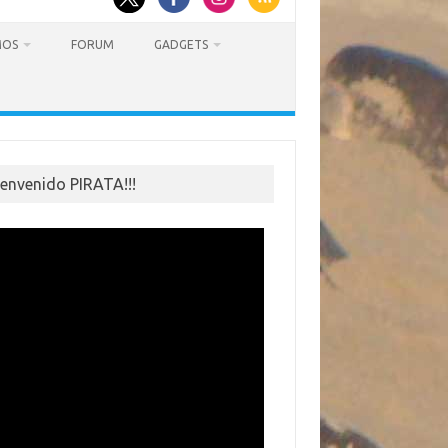
MOS
FORUM
GADGETS
ienvenido PIRATA!!!