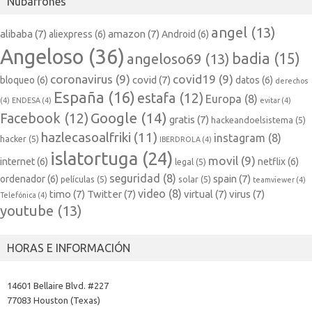
Nubarrones
angel
(13)
alibaba
(7)
amazon
(7)
aliexpress
(6)
Android
(6)
Angeloso
(36)
badia
(15)
angeloso69
(13)
coronavirus
(9)
covid19
(9)
covid
(7)
bloqueo
(6)
datos
(6)
derechos
España
(16)
estafa
(12)
Europa
(8)
(4)
ENDESA
(4)
evitar
(4)
Google
(14)
Facebook
(12)
gratis
(7)
hackeandoelsistema
(5)
hazlecasoalfriki
(11)
instagram
(8)
hacker
(5)
IBERDROLA
(4)
islatortuga
(24)
movil
(9)
internet
(6)
netflix
(6)
legal
(5)
seguridad
(8)
spain
(7)
ordenador
(6)
películas
(5)
solar
(5)
teamviewer
(4)
video
(8)
timo
(7)
Twitter
(7)
virtual
(7)
virus
(7)
Telefónica
(4)
youtube
(13)
HORAS E INFORMACIÓN
14601 Bellaire Blvd. #227
77083 Houston (Texas)