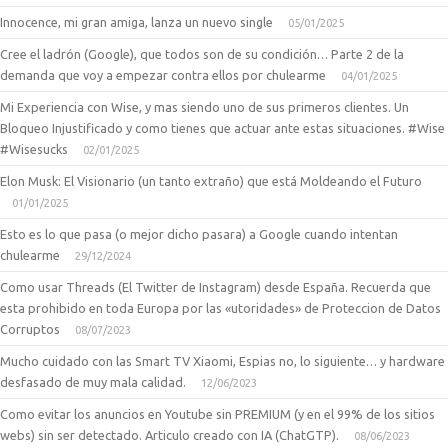
Innocence, mi gran amiga, lanza un nuevo single
05/01/2025
Cree el ladrón (Google), que todos son de su condición… Parte 2 de la
demanda que voy a empezar contra ellos por chulearme
04/01/2025
Mi Experiencia con Wise, y mas siendo uno de sus primeros clientes. Un
Bloqueo Injustificado y como tienes que actuar ante estas situaciones. #Wise
#Wisesucks
02/01/2025
Elon Musk: El Visionario (un tanto extraño) que está Moldeando el Futuro
01/01/2025
Esto es lo que pasa (o mejor dicho pasara) a Google cuando intentan
chulearme
29/12/2024
Como usar Threads (El Twitter de Instagram) desde España. Recuerda que
esta prohibido en toda Europa por las «utoridades» de Proteccion de Datos
Corruptos
08/07/2023
Mucho cuidado con las Smart TV Xiaomi, Espias no, lo siguiente… y hardware
desfasado de muy mala calidad.
12/06/2023
Como evitar los anuncios en Youtube sin PREMIUM (y en el 99% de los sitios
webs) sin ser detectado. Articulo creado con IA (ChatGTP).
08/06/2023