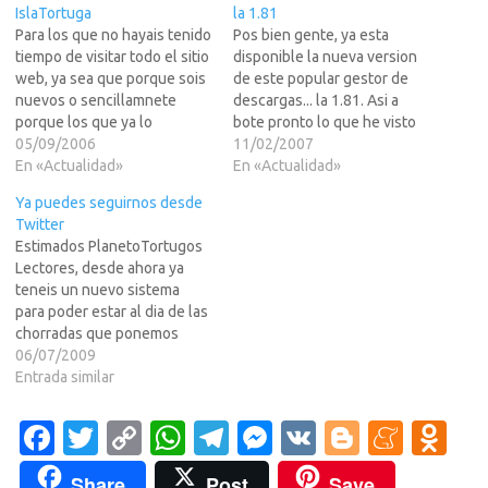
IslaTortuga
la 1.81
Para los que no hayais tenido
Pos bien gente, ya esta
tiempo de visitar todo el sitio
disponible la nueva version
web, ya sea que porque sois
de este popular gestor de
nuevos o sencillamnete
descargas... la 1.81. Asi a
porque los que ya lo
bote pronto lo que he visto
conociais no habeis tenido
05/09/2006
es que puede bajar cosas de
11/02/2007
tiempo... que es la leche de
En «Actualidad»
BitTorrent y bastante bien y
En «Actualidad»
grande ahora (ocupa mas de
que tiene mayor
Ya puedes seguirnos desde
3 Gb. en disco duro) sus dire
compatiblidad con
Twitter
que lo…
RapidShare y demas... Pero
Estimados PlanetoTortugos
que sus puedo decir yo…
Lectores, desde ahora ya
teneis un nuevo sistema
para poder estar al dia de las
chorradas que ponemos
aqui, ya nos teneis tambien
06/07/2009
en Twitter. Solo teneis que
Entrada similar
entrar en Twitter y seguir al
usuario Angeloso69 , o lo
Fa
T
C
W
T
M
V
Bl
M
O
que es lo mismo, un
c
w
o
h
el
es
K
o
e
d
servidor.Asi que si no…
Share
Post
Save