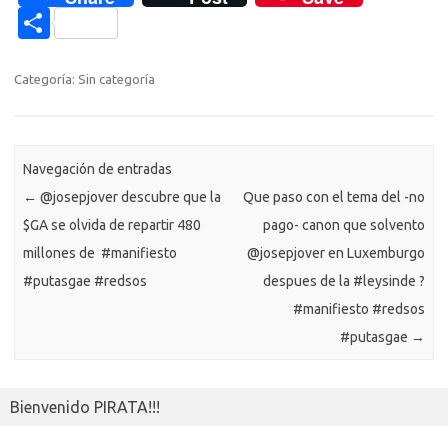
e
it
p
at
e
se
g
n
n
C
b
te
y
s
gr
n
g
e
o
o
o
r
Li
A
a
g
er
a
kl
m
Categoría: Sin categoría
o
n
p
m
er
m
as
p
k
k
p
e
sn
ar
ik
Navegación de entradas
ti
←
@josepjover descubre que la
Que paso con el tema del -no
i
r
$GA se olvida de repartir 480
pago- canon que solvento
millones de  #manifiesto
@josepjover en Luxemburgo
#putasgae #redsos
despues de la #leysinde ?
#manifiesto #redsos
#putasgae
→
Bienvenido PIRATA!!!