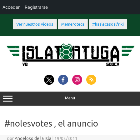
Acceder
Registrarse
Ver nuestros videos
Memeroteca
#hazlecasoalfriki
Saltar
al
contenido
Menú
#nolesvotes , el anuncio
por
Angeloso de la Isla
|
19/02/2011