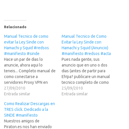
Relacionado
Manual Tecnico de como
Manual Tecnico de Como
evitar la Ley Sinde con
Evitar la Ley Sinde con
Hamachi y Squid #redsos
Hamachi y Squid (Anuncio)
#manifiesto #sinde
#manifiesto #redsos #acta
Hace un par de dias lo
Pues nada gente, sus
anuncie, ahora aqui lo
anuncio que en uno o dos
teneis... Completo manual de
dias (antes de partir para
como conectarse a
Eh!pa? publicare un manual
servidores Proxy VPN en
tecnico completo de como
USA paso por paso usando
27/09/2010
saltarse la Ley Sinde y
25/09/2010
Hamachi y Squid. La solucion
Entrada similar
demas mamarrachadas de
Entrada similar
aqui especificada es para
Censura que creen los que
Como Realizar Descargas en
Windows, pero si me lo pedis
estan en el poder en
TRES click. Dedicado a la
mucho, mucho, mucho, igual
complicidad con los lobbys
SINDE #manifiesto
tambien la hago para
de la industria multimedia.
Nuestros amigos de
Ubuntu...…
Ademas…
Piraton.es nos han enviado