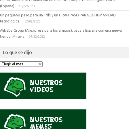
(España)
10/02/2023
Un pequeño paso para un Friki y un GRAN PASO PARA LA HUMANIDAD
tecnologica.
02/02/2023
Alibaba Group (Aliexpress para los amigos), llega a España con una nueva
tienda, Miravia
07/12/2022
Lo que se dijo
Lo
que
se
dijo