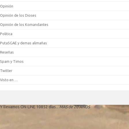
Opinión
Opinión de los Dioses
Opinión de los Komandantes
Politica
PutaSGAE y demas alimañas
Reseñas
Spam y Timos
Twitter
Visto en …
Y llevamos ON-LINE 10852 días...
MAS de 20 AÑOS