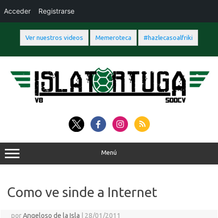
Acceder
Registrarse
Ver nuestros videos
Memeroteca
#hazlecasoalfriki
Saltar
al
contenido
Menú
Como ve sinde a Internet
por
Angeloso de la Isla
|
28/01/2011