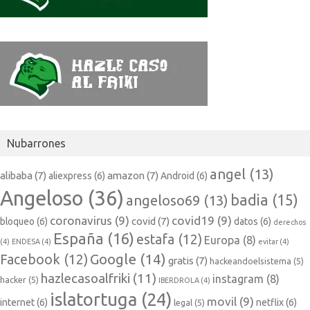
Nubarrones
angel
(13)
alibaba
(7)
amazon
(7)
aliexpress
(6)
Android
(6)
Angeloso
(36)
badia
(15)
angeloso69
(13)
coronavirus
(9)
covid19
(9)
covid
(7)
bloqueo
(6)
datos
(6)
derechos
España
(16)
estafa
(12)
Europa
(8)
(4)
ENDESA
(4)
evitar
(4)
Google
(14)
Facebook
(12)
gratis
(7)
hackeandoelsistema
(5)
hazlecasoalfriki
(11)
instagram
(8)
hacker
(5)
IBERDROLA
(4)
islatortuga
(24)
movil
(9)
internet
(6)
netflix
(6)
legal
(5)