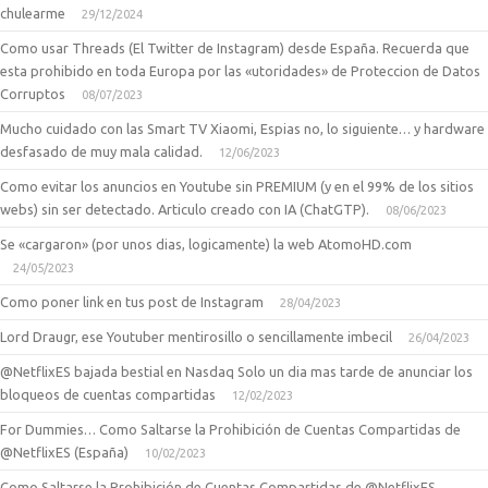
chulearme
29/12/2024
Como usar Threads (El Twitter de Instagram) desde España. Recuerda que
esta prohibido en toda Europa por las «utoridades» de Proteccion de Datos
Corruptos
08/07/2023
Mucho cuidado con las Smart TV Xiaomi, Espias no, lo siguiente… y hardware
desfasado de muy mala calidad.
12/06/2023
Como evitar los anuncios en Youtube sin PREMIUM (y en el 99% de los sitios
webs) sin ser detectado. Articulo creado con IA (ChatGTP).
08/06/2023
Se «cargaron» (por unos dias, logicamente) la web AtomoHD.com
24/05/2023
Como poner link en tus post de Instagram
28/04/2023
Lord Draugr, ese Youtuber mentirosillo o sencillamente imbecil
26/04/2023
@NetflixES bajada bestial en Nasdaq Solo un dia mas tarde de anunciar los
bloqueos de cuentas compartidas
12/02/2023
For Dummies… Como Saltarse la Prohibición de Cuentas Compartidas de
@NetflixES (España)
10/02/2023
Como Saltarse la Prohibición de Cuentas Compartidas de @NetflixES