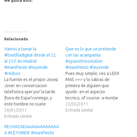
Me gusta esto:
Relacionado
Vamos a tomar la
Que es lo que se pretende
#bastilladigital desde el 22
con las acampadas
al 25 F en Madrid
#spanishrevolution
#manifiesto #leysinde
#manifiesto #leysinde
#redsos
Pues muy simple, ves a LEER
La fuente es el propio Josep
MAS >>> y lo sabras de
Jover en conversacion
primera de alguien que
telefonica ayer por la tarde
ayudo -en el aspecto
(hora de Espa?conmigo, y
tecnico, of course- a montar
este hombre no suele
el tema en la de Barcelona,
22/05/2011
mentir, ademas de estar muy
28/01/2011
osease el
Entrada similar
bien informado de primera
Entrada similar
menda.@Angeloso69
mano.Se publico en primicia
RECHAZADAAAAAAAAAAAA
(vease la hora)
A #LEYSINDE #manifiesto
http://www.planetatortuga.c