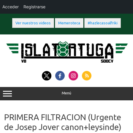
Acceder
Registrarse
Ver nuestros videos
Memeroteca
#hazlecasoalfriki
Saltar
al
contenido
Menú
PRIMERA FILTRACION (Urgente
de Josep Jover canon+leysinde)