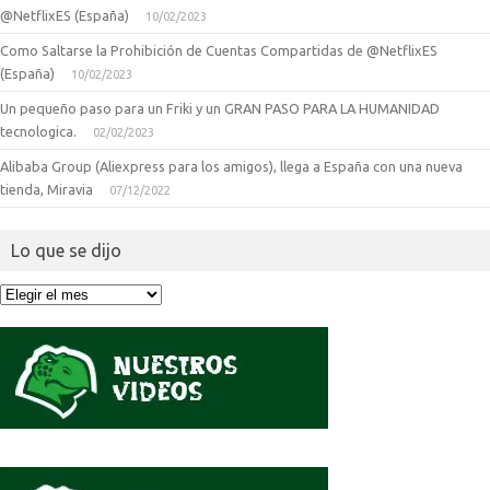
@NetflixES (España)
10/02/2023
Como Saltarse la Prohibición de Cuentas Compartidas de @NetflixES
(España)
10/02/2023
Un pequeño paso para un Friki y un GRAN PASO PARA LA HUMANIDAD
tecnologica.
02/02/2023
Alibaba Group (Aliexpress para los amigos), llega a España con una nueva
tienda, Miravia
07/12/2022
Lo que se dijo
Lo
que
se
dijo