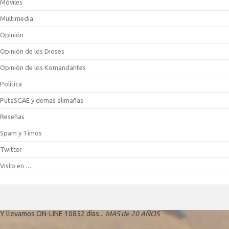
Móviles
Multimedia
Opinión
Opinión de los Dioses
Opinión de los Komandantes
Politica
PutaSGAE y demas alimañas
Reseñas
Spam y Timos
Twitter
Visto en …
Y llevamos ON-LINE 10852 días...
MAS de 20 AÑOS