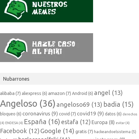
Nubarrones
angel
(13)
alibaba
(7)
amazon
(7)
aliexpress
(6)
Android
(6)
Angeloso
(36)
badia
(15)
angeloso69
(13)
coronavirus
(9)
covid19
(9)
covid
(7)
bloqueo
(6)
datos
(6)
derechos
España
(16)
estafa
(12)
Europa
(8)
(4)
ENDESA
(4)
evitar
(4)
Google
(14)
Facebook
(12)
gratis
(7)
hackeandoelsistema
(5)