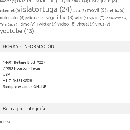
hazlecasoalfriki
(11)
instagram
(8)
hacker
(5)
IBERDROLA
(4)
islatortuga
(24)
movil
(9)
internet
(6)
netflix
(6)
legal
(5)
seguridad
(8)
spain
(7)
ordenador
(6)
películas
(5)
solar
(5)
teamviewer
(4)
video
(8)
timo
(7)
Twitter
(7)
virtual
(7)
virus
(7)
Telefónica
(4)
youtube
(13)
HORAS E INFORMACIÓN
14601 Bellaire Blvd. #227
77083 Houston (Texas)
USA
+1-713-581-0528
Siempre estamos ONLINE
Busca por categoría
#15M