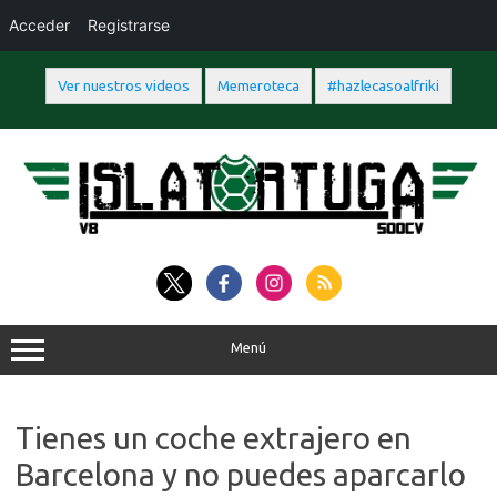
Acceder
Registrarse
Ver nuestros videos
Memeroteca
#hazlecasoalfriki
Saltar
al
contenido
Menú
Tienes un coche extrajero en
Barcelona y no puedes aparcarlo