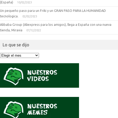
(España)
10/02/2023
Un pequeño paso para un Friki y un GRAN PASO PARA LA HUMANIDAD
tecnologica.
02/02/2023
Alibaba Group (Aliexpress para los amigos), llega a España con una nueva
tienda, Miravia
07/12/2022
Lo que se dijo
Lo
que
se
dijo