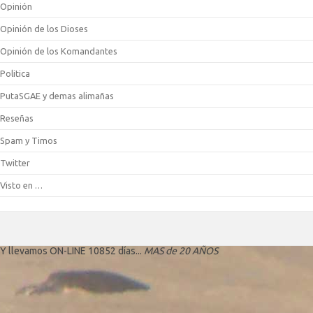
Opinión
Opinión de los Dioses
Opinión de los Komandantes
Politica
PutaSGAE y demas alimañas
Reseñas
Spam y Timos
Twitter
Visto en …
Y llevamos ON-LINE 10852 días...
MAS de 20 AÑOS