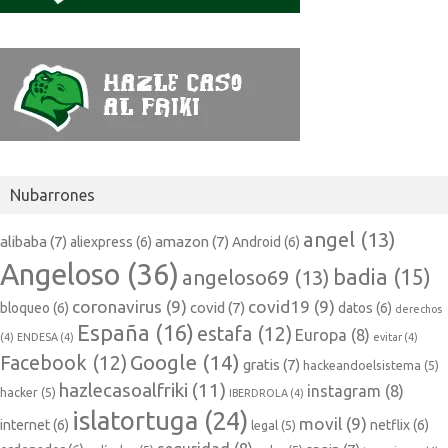
Nubarrones
angel
(13)
alibaba
(7)
amazon
(7)
aliexpress
(6)
Android
(6)
Angeloso
(36)
badia
(15)
angeloso69
(13)
coronavirus
(9)
covid19
(9)
covid
(7)
bloqueo
(6)
datos
(6)
derechos
España
(16)
estafa
(12)
Europa
(8)
(4)
ENDESA
(4)
evitar
(4)
Google
(14)
Facebook
(12)
gratis
(7)
hackeandoelsistema
(5)
hazlecasoalfriki
(11)
instagram
(8)
hacker
(5)
IBERDROLA
(4)
islatortuga
(24)
movil
(9)
internet
(6)
netflix
(6)
legal
(5)