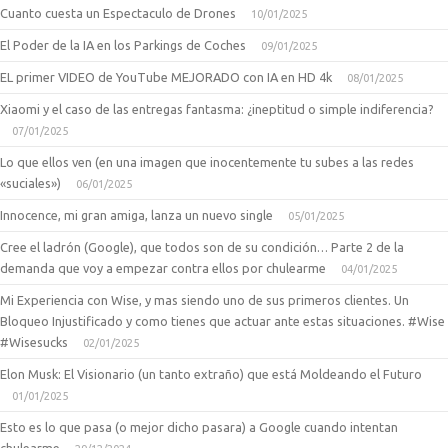
Cuanto cuesta un Espectaculo de Drones
10/01/2025
El Poder de la IA en los Parkings de Coches
09/01/2025
EL primer VIDEO de YouTube MEJORADO con IA en HD 4k
08/01/2025
Xiaomi y el caso de las entregas fantasma: ¿ineptitud o simple indiferencia?
07/01/2025
Lo que ellos ven (en una imagen que inocentemente tu subes a las redes
«suciales»)
06/01/2025
Innocence, mi gran amiga, lanza un nuevo single
05/01/2025
Cree el ladrón (Google), que todos son de su condición… Parte 2 de la
demanda que voy a empezar contra ellos por chulearme
04/01/2025
Mi Experiencia con Wise, y mas siendo uno de sus primeros clientes. Un
Bloqueo Injustificado y como tienes que actuar ante estas situaciones. #Wise
#Wisesucks
02/01/2025
Elon Musk: El Visionario (un tanto extraño) que está Moldeando el Futuro
01/01/2025
Esto es lo que pasa (o mejor dicho pasara) a Google cuando intentan