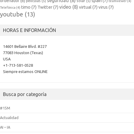
seguridad
(8)
spain
(7)
ordenador
(6)
películas
(5)
solar
(5)
teamviewer
(4)
video
(8)
timo
(7)
Twitter
(7)
virtual
(7)
virus
(7)
Telefónica
(4)
youtube
(13)
HORAS E INFORMACIÓN
14601 Bellaire Blvd. #227
77083 Houston (Texas)
USA
+1-713-581-0528
Siempre estamos ONLINE
Busca por categoría
#15M
Actualidad
AI – IA