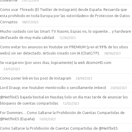
chulearme
29/12/2024
Como usar Threads (El Twitter de Instagram) desde España. Recuerda que
esta prohibido en toda Europa por las «utoridades» de Proteccion de Datos
Corruptos
08/07/2023
Mucho cuidado con las Smart TV Xiaomi, Espias no, lo siguiente… y hardware
desfasado de muy mala calidad.
12/06/2023
Como evitar los anuncios en Youtube sin PREMIUM (y en el 99% de los sitios
webs) sin ser detectado. Articulo creado con IA (ChatGTP).
08/06/2023
Se «cargaron» (por unos dias, logicamente) la web AtomoHD.com
24/05/2023
Como poner link en tus post de Instagram
28/04/2023
Lord Draugr, ese Youtuber mentirosillo o sencillamente imbecil
26/04/2023
@NetflixES bajada bestial en Nasdaq Solo un dia mas tarde de anunciar los
bloqueos de cuentas compartidas
12/02/2023
For Dummies… Como Saltarse la Prohibición de Cuentas Compartidas de
@NetflixES (España)
10/02/2023
Como Saltarse la Prohibición de Cuentas Compartidas de @NetflixES