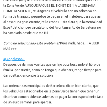
Barcelona (muy diferente al de Madrid), es que cuando aparcas en
la Zona Verde AUNQUE PAGUES EL TICKET DE 1 A LA SEMANA
COMO RESIDENTE, te «tagean» el vehiculo con un adhesivo en
forma de triangulo peque?ue te pegan en el maletero, para que asi
al pasar una grua errante, te lo «robe». Esta clara que la mentalidad
Espa? del choriceo circulatorio del Ayuntamiento de Barcelona, no
ha cambiado desde que me fui.
Como he solucionado este problema?
Pues nada, nada…. A LEER
MAS >>>
@Angeloso69
Despues de dar mas vueltas que un hijo puta buscando el libro de
familia -por suerte, como no tengo que «fichar», tengo tiempo para
dar vueltas-, encontre la solucion.
Las ordenanzas municipales de Barcelona dicen bien clarito, que
los vehiculos estacionados en la Zona Verde tienen que tener un
distintivo como residente, ademas de pagar la correspondiente tasa
de un euro semanal para aparcar.