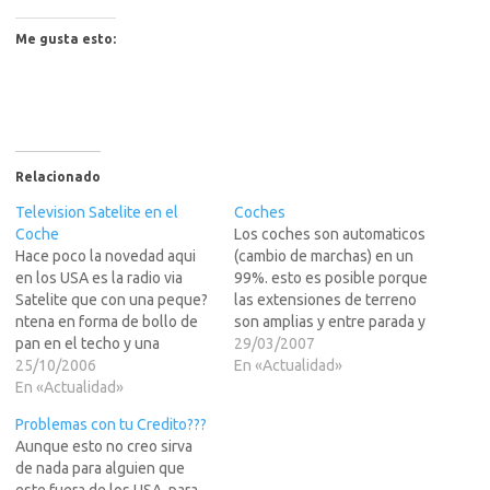
Me gusta esto:
Relacionado
Television Satelite en el
Coches
Coche
Los coches son automaticos
Hace poco la novedad aqui
(cambio de marchas) en un
en los USA es la radio via
99%. esto es posible porque
Satelite que con una peque?
las extensiones de terreno
ntena en forma de bollo de
son amplias y entre parada y
pan en el techo y una
parada (o semaforo y
29/03/2007
suscripcion mensual desde
25/10/2006
semaforo) hay unas 3 veces
En «Actualidad»
$9.95, tienes unas 300
En «Actualidad»
mas de distancia que en
cadenas de musica sin
Eh!pa?br />La gasolina se
Problemas con tu Credito???
anuncios (y tambien hay una
vende por galones (3.91 L =
Aunque esto no creo sirva
cadena solo de anuncios -
1 Gallon)…
de nada para alguien que
como se…