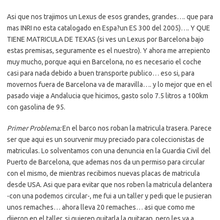
Asi que nos trajimos un Lexus de esos grandes, grandes…. que para
mas INRI no esta catalogado en Espa?un ES 300 del 2005)…. Y QUE
TIENE MATRICULA DE TEXAS (si ves un Lexus por Barcelona bajo
estas premisas, seguramente es el nuestro). Y ahora me arrepiento
muy mucho, porque aqui en Barcelona, no es necesario el coche
casi para nada debido a buen transporte publico… eso si, para
movernos fuera de Barcelona va de maravilla…. y lo mejor que en el
pasado viaje a Andalucia que hicimos, gasto solo 7.5 litros a 100km
con gasolina de 95.
Primer Problema:
En el barco nos roban la matricula trasera. Parece
ser que aqui es un sourvenir muy preciado para coleccionistas de
matriculas. Lo solventamos con una denuncia en la Guardia Civil del
Puerto de Barcelona, que ademas nos da un permiso para circular
con el mismo, de mientras recibimos nuevas placas de matricula
desde USA. Asi que para evitar que nos roben la matricula delantera
-con una podemos circular-, me fui a un taller y pedi que le pusieran
unos remaches… ahora lleva 20 remaches… asi que como me
dijeron en el taller, si quieren quitarla la quitaran, pero les va a