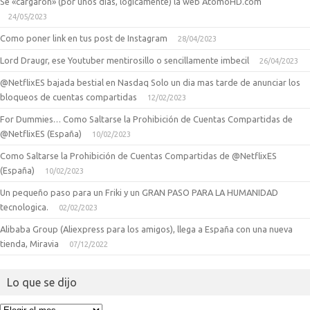
Se «cargaron» (por unos dias, logicamente) la web AtomoHD.com
24/05/2023
Como poner link en tus post de Instagram
28/04/2023
Lord Draugr, ese Youtuber mentirosillo o sencillamente imbecil
26/04/2023
@NetflixES bajada bestial en Nasdaq Solo un dia mas tarde de anunciar los
bloqueos de cuentas compartidas
12/02/2023
For Dummies… Como Saltarse la Prohibición de Cuentas Compartidas de
@NetflixES (España)
10/02/2023
Como Saltarse la Prohibición de Cuentas Compartidas de @NetflixES
(España)
10/02/2023
Un pequeño paso para un Friki y un GRAN PASO PARA LA HUMANIDAD
tecnologica.
02/02/2023
Alibaba Group (Aliexpress para los amigos), llega a España con una nueva
tienda, Miravia
07/12/2022
Lo que se dijo
Lo