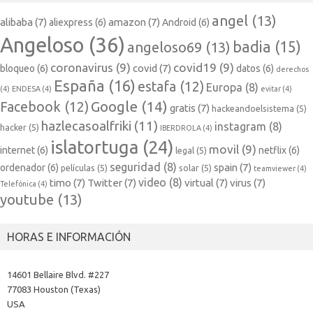
angel
(13)
alibaba
(7)
amazon
(7)
aliexpress
(6)
Android
(6)
Angeloso
(36)
badia
(15)
angeloso69
(13)
coronavirus
(9)
covid19
(9)
covid
(7)
bloqueo
(6)
datos
(6)
derechos
España
(16)
estafa
(12)
Europa
(8)
(4)
ENDESA
(4)
evitar
(4)
Google
(14)
Facebook
(12)
gratis
(7)
hackeandoelsistema
(5)
hazlecasoalfriki
(11)
instagram
(8)
hacker
(5)
IBERDROLA
(4)
islatortuga
(24)
movil
(9)
internet
(6)
netflix
(6)
legal
(5)
seguridad
(8)
spain
(7)
ordenador
(6)
películas
(5)
solar
(5)
teamviewer
(4)
video
(8)
timo
(7)
Twitter
(7)
virtual
(7)
virus
(7)
Telefónica
(4)
youtube
(13)
HORAS E INFORMACIÓN
14601 Bellaire Blvd. #227
77083 Houston (Texas)
USA