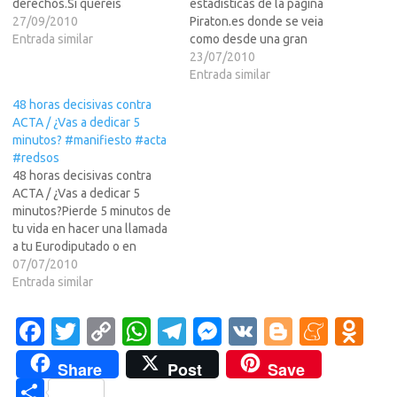
derechos.Si quereis
estadisticas de la pagina
conocerla al detalle as?omo
27/09/2010
Piraton.es donde se veia
en base a que argumentos la
Entrada similar
como desde una gran
misma ha sido multada por
cantidad de administraciones
23/07/2010
mala fe procesal cliquear el
publicas hacian descargas
Entrada similar
leer mas.El calvario del
"comprometedoras" de
48 horas decisivas contra
administrador de los sitios
contenidos con copyright en
ACTA / ¿Vas a dedicar 5
web www.etmusica.com,
su mayoria.Un mes mas tarde
minutos? #manifiesto #acta
www.elitetorrent.net,…
volvi a sacar las estadisticas
#redsos
de dicha pagina, tras todo…
48 horas decisivas contra
ACTA / ¿Vas a dedicar 5
minutos?Pierde 5 minutos de
tu vida en hacer una llamada
a tu Eurodiputado o en
mandar un email al mismo
07/07/2010
diciendo que firme contra
Entrada similar
ACTA o la Internet que
conoces ahora,
Fa
T
C
W
T
M
V
Bl
M
O
DESAPARECERA.Yo ya lo
c
w
o
h
el
es
K
o
e
d
hice, y aunque no recibes
Share
Post
Save
ninguna…
e
it
p
at
e
se
g
n
n
C