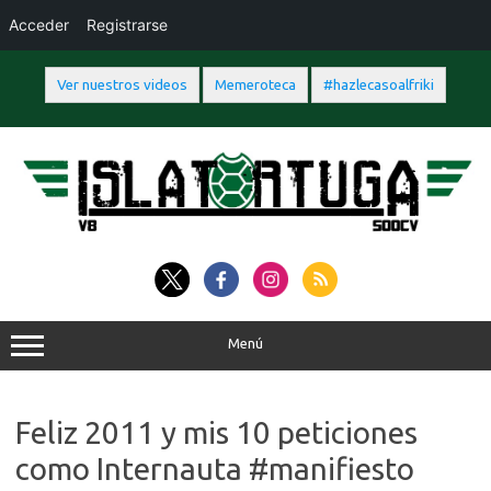
Acceder
Registrarse
Ver nuestros videos
Memeroteca
#hazlecasoalfriki
Saltar
al
contenido
Menú
Feliz 2011 y mis 10 peticiones
como Internauta #manifiesto