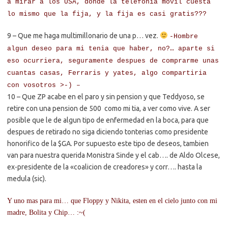
a mirar a los USA, donde la telefonia movil cuesta
lo mismo que la fija, y la fija es casi gratis???
9 – Que me haga multimillonario de una p… vez.
-Hombre
algun deseo para mi tenia que haber, no?… aparte si
eso ocurriera, seguramente despues de comprarme unas
cuantas casas, Ferraris y yates, algo compartiria
con vosotros >-) –
10 – Que ZP acabe en el paro y sin pension y que Teddyoso, se
retire con una pension de 500  como mi tia, a ver como vive. A ser
posible que le de algun tipo de enfermedad en la boca, para que
despues de retirado no siga diciendo tonterias como presidente
honorifico de la $GA. Por supuesto este tipo de deseos, tambien
van para nuestra querida Monistra Sinde y el cab…. de Aldo Olcese,
ex-presidente de la «coalicion de creadores» y corr…. hasta la
medula (sic).
Y uno mas para mi… que Floppy y Nikita, esten en el cielo junto con mi
madre, Bolita y Chip… :~(