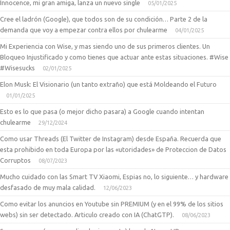
Innocence, mi gran amiga, lanza un nuevo single
05/01/2025
Cree el ladrón (Google), que todos son de su condición… Parte 2 de la
demanda que voy a empezar contra ellos por chulearme
04/01/2025
Mi Experiencia con Wise, y mas siendo uno de sus primeros clientes. Un
Bloqueo Injustificado y como tienes que actuar ante estas situaciones. #Wise
#Wisesucks
02/01/2025
Elon Musk: El Visionario (un tanto extraño) que está Moldeando el Futuro
01/01/2025
Esto es lo que pasa (o mejor dicho pasara) a Google cuando intentan
chulearme
29/12/2024
Como usar Threads (El Twitter de Instagram) desde España. Recuerda que
esta prohibido en toda Europa por las «utoridades» de Proteccion de Datos
Corruptos
08/07/2023
Mucho cuidado con las Smart TV Xiaomi, Espias no, lo siguiente… y hardware
desfasado de muy mala calidad.
12/06/2023
Como evitar los anuncios en Youtube sin PREMIUM (y en el 99% de los sitios
webs) sin ser detectado. Articulo creado con IA (ChatGTP).
08/06/2023