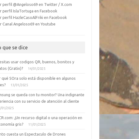
r perfil @Angeloso69 en Twitter / X.com
r perfil IslaTortuga en Facebook
r perfil HazleCasoAlFriki en Facebook
r Canal Angeloso69 en Youtube
o que se dice
esitas usar codigos QR, buenos, bonitos y
tos (Gratix)?
14/01/2025
r qué SOra solo está disponible en algunos
ses?
13/01/2025
msung se queda con tu monitor? Una indignante
riencia con su servicio de atención al cliente
/01/2025
CR.com: ¿Un recurso digital o una operación en
conomía gris?
11/01/2025
nto cuesta un Espectaculo de Drones