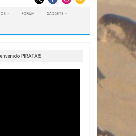
MOS
FORUM
GADGETS
ienvenido PIRATA!!!