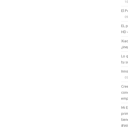
10
El P
09
EL 
HD 
Xiao
¿ine
Lo 
tu s
Inno
05
Cree
con
emp
Mi 
prim
tien
#Wi