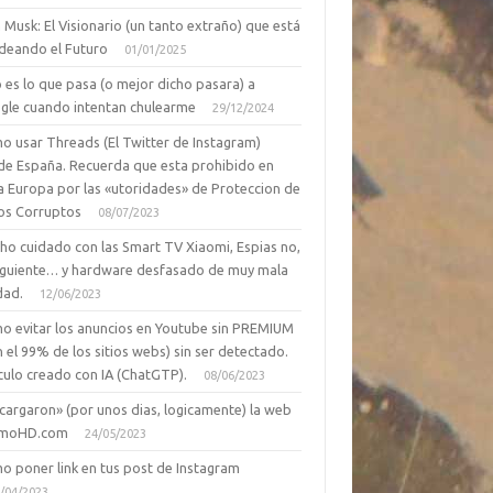
 Musk: El Visionario (un tanto extraño) que está
deando el Futuro
01/01/2025
 es lo que pasa (o mejor dicho pasara) a
gle cuando intentan chulearme
29/12/2024
o usar Threads (El Twitter de Instagram)
de España. Recuerda que esta prohibido en
a Europa por las «utoridades» de Proteccion de
os Corruptos
08/07/2023
ho cuidado con las Smart TV Xiaomi, Espias no,
siguiente… y hardware desfasado de muy mala
dad.
12/06/2023
o evitar los anuncios en Youtube sin PREMIUM
n el 99% de los sitios webs) sin ser detectado.
culo creado con IA (ChatGTP).
08/06/2023
cargaron» (por unos dias, logicamente) la web
moHD.com
24/05/2023
o poner link en tus post de Instagram
/04/2023