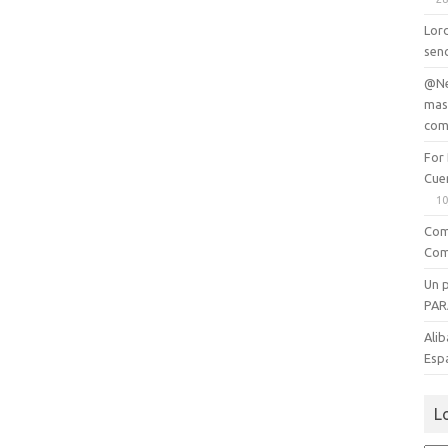
Lord
senc
@Ne
mas
com
For
Cue
10
Com
Com
Un 
PAR
Alib
Esp
L