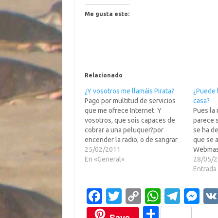
Me gusta esto:
Relacionado
¿Y vosotros me llamáis Pirata?
¿Puede 
Pago por multitud de servicios
casa?
que me ofrece Internet. Y
Pues la
vosotros, que sois capaces de
parece 
cobrar a una peluquer?por
se ha d
encender la radio; o de sangrar
que se a
un vergonzoso 10 % de lo
25/02/2011
Webmast
recaudado en un concierto ben?
En «General»
Etmusica
28/05/
co para salvar la vida de un ni?
meterse
Entrada 
vosotros que pretend? cobrar 20
enmedio
euros o m?por…
de tono
Fa
T
C
W
T
M
borraja
c
w
o
h
el
es
C
Save