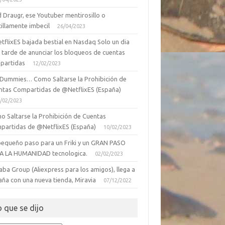
 Draugr, ese Youtuber mentirosillo o
illamente imbecil
26/04/2023
tflixES bajada bestial en Nasdaq Solo un dia
 tarde de anunciar los bloqueos de cuentas
partidas
12/02/2023
 Dummies… Como Saltarse la Prohibición de
ntas Compartidas de @NetflixES (España)
/02/2023
o Saltarse la Prohibición de Cuentas
partidas de @NetflixES (España)
10/02/2023
pequeño paso para un Friki y un GRAN PASO
A LA HUMANIDAD tecnologica.
02/02/2023
aba Group (Aliexpress para los amigos), llega a
aña con una nueva tienda, Miravia
07/12/2022
o que se dijo