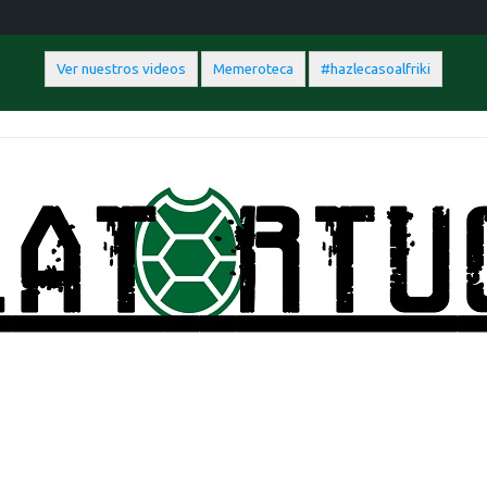
Ver nuestros videos
Memeroteca
#hazlecasoalfriki