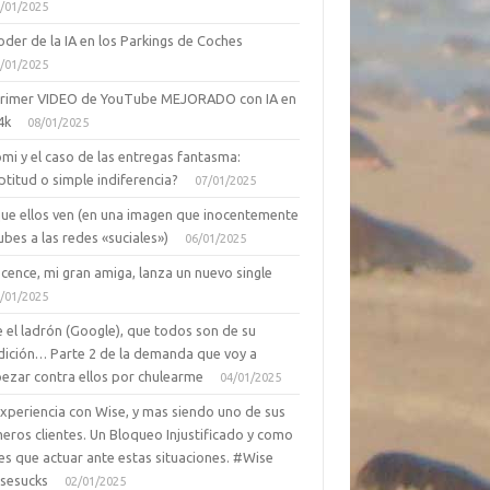
/01/2025
oder de la IA en los Parkings de Coches
/01/2025
primer VIDEO de YouTube MEJORADO con IA en
4k
08/01/2025
mi y el caso de las entregas fantasma:
ptitud o simple indiferencia?
07/01/2025
que ellos ven (en una imagen que inocentemente
ubes a las redes «suciales»)
06/01/2025
cence, mi gran amiga, lanza un nuevo single
/01/2025
 el ladrón (Google), que todos son de su
dición… Parte 2 de la demanda que voy a
ezar contra ellos por chulearme
04/01/2025
Experiencia con Wise, y mas siendo uno de sus
eros clientes. Un Bloqueo Injustificado y como
es que actuar ante estas situaciones. #Wise
sesucks
02/01/2025