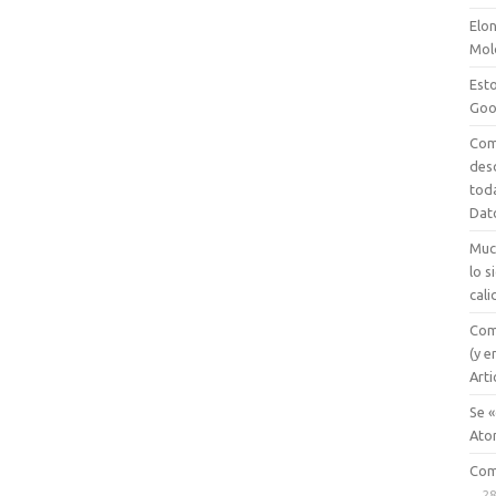
Elon
Mol
Esto
Goo
Com
des
tod
Dat
Muc
lo 
cali
Com
(y e
Arti
Se «
Ato
Com
28