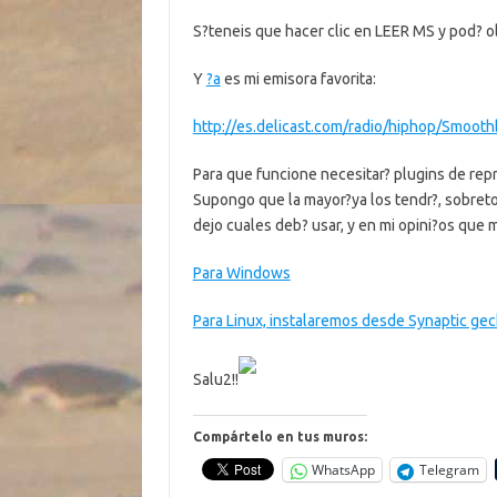
S?teneis que hacer clic en LEER MS y pod? o
Y
?a
es mi emisora favorita:
http://es.delicast.com/radio/hiphop/Smoot
Para que funcione necesitar? plugins de rep
Supongo que la mayor?ya los tendr?, sobretod
dejo cuales deb? usar, y en mi opini?os que 
Para Windows
Para Linux, instalaremos desde Synaptic ge
Salu2!!
Compártelo en tus muros:
WhatsApp
Telegram