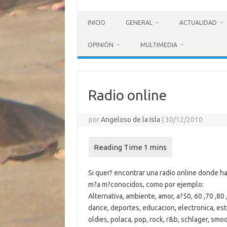
INICIO
GENERAL
ACTUALIDAD
OPINIÓN
MULTIMEDIA
Radio online
por
Angeloso de la Isla
|
30/12/2010
Si quer? encontrar una radio online donde h
m?a m?conocidos, como por ejemplo:
Alternativa, ambiente, amor, a?50, 60 ,70 ,80 ,
dance, deportes, educacion, electronica, estud
oldies, polaca, pop, rock, r&b, schlager, smoo