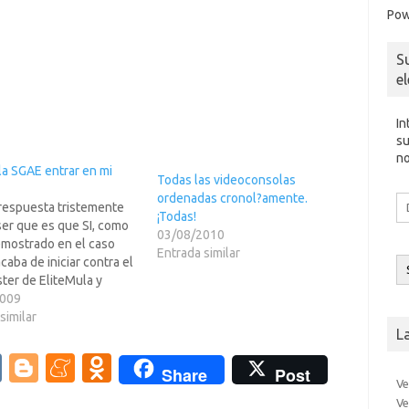
Pow
S
e
In
su
no
la SGAE entrar en mi
Todas las videoconsolas
ordenadas cronol?amente.
Di
 respuesta tristemente
¡Todas!
d
ser que es que SI, como
co
03/08/2010
emostrado en el caso
el
Entrada similar
caba de iniciar contra el
er de EliteMula y
.... aunque luego de
2009
 David Bravo por
similar
L
 la cosa bajo bastante
 y casi quedo en agua de
V
Bl
M
O
Share
Post
s.…
Ve
K
o
e
d
Ve