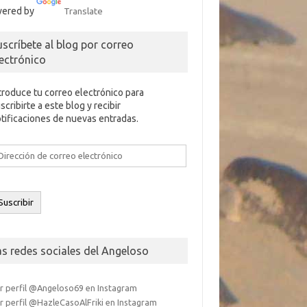
ered by
Translate
uscríbete al blog por correo
lectrónico
troduce tu correo electrónico para
scribirte a este blog y recibir
tificaciones de nuevas entradas.
rección
e
rreo
ectrónico
Suscribir
as redes sociales del Angeloso
r perfil @Angeloso69 en Instagram
r perfil @HazleCasoAlFriki en Instagram