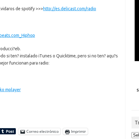
lvidaros de spotify >>>
http://es.delicast.com/radio
hbeats.com_Hiphop
roducci?eb.
o si ten? instalado iTunes o Quicktime, pero si no ten? aqu?s
mejor funcionan para radio:
cko mplayer
S
T
Correo electrónico
Imprimir