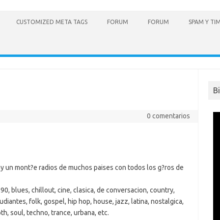
CUSTOMIZED META TAGS
FORUM
FORUM
SPAM Y TI
B
0 comentarios
ay un mont?e radios de muchos paises con todos los g?ros de
90, blues, chillout, cine, clasica, de conversacion, country,
iantes, folk, gospel, hip hop, house, jazz, latina, nostalgica,
th, soul, techno, trance, urbana, etc.