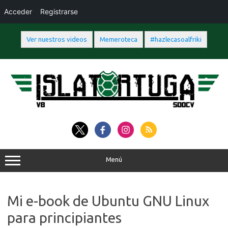
Acceder
Registrarse
Ver nuestros videos
Memeroteca
#hazlecasoalfriki
Saltar
al
contenido
Menú
Mi e-book de Ubuntu GNU Linux
para principiantes