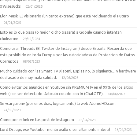
#Wisesucks
02/01/2025
Elon Musk: El Visionario (un tanto extraño) que está Moldeando el Futuro
01/01/2025
Esto es lo que pasa (o mejor dicho pasara) a Google cuando intentan
chulearme
29/12/2024
Como usar Threads (El Twitter de Instagram) desde España. Recuerda que
esta prohibido en toda Europa por las «utoridades» de Proteccion de Datos
Corruptos
08/07/2023
Mucho cuidado con las Smart TV Xiaomi, Espias no, lo siguiente… y hardware
desfasado de muy mala calidad.
12/06/2023
Como evitar los anuncios en Youtube sin PREMIUM (y en el 99% de los sitios
webs) sin ser detectado. Articulo creado con IA (ChatGTP).
08/06/2023
Se «cargaron» (por unos dias, logicamente) la web AtomoHD.com
24/05/2023
Como poner link en tus post de Instagram
28/04/2023
Lord Draugr, ese Youtuber mentirosillo o sencillamente imbecil
26/04/2023