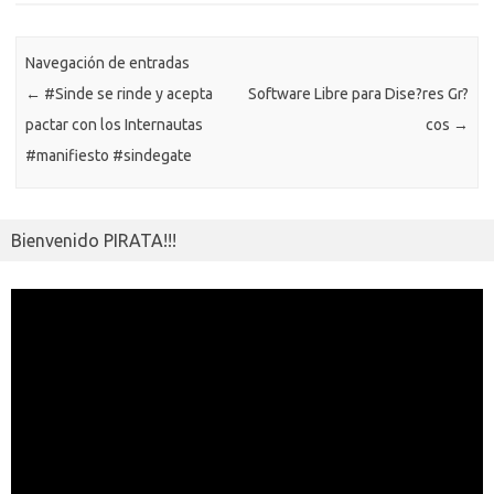
o
n
p
m
er
m
as
p
k
k
p
e
sn
ar
ik
Navegación de entradas
ti
←
#Sinde se rinde y acepta
Software Libre para Dise?res Gr?
i
r
pactar con los Internautas
cos
→
#manifiesto #sindegate
Bienvenido PIRATA!!!