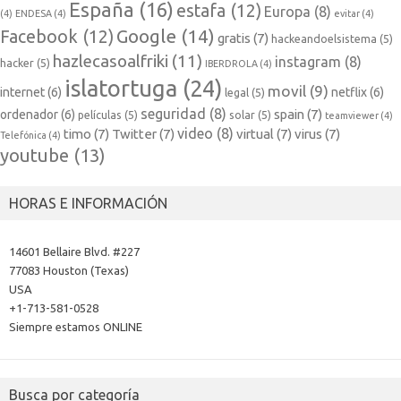
España
(16)
estafa
(12)
Europa
(8)
(4)
ENDESA
(4)
evitar
(4)
Google
(14)
Facebook
(12)
gratis
(7)
hackeandoelsistema
(5)
hazlecasoalfriki
(11)
instagram
(8)
hacker
(5)
IBERDROLA
(4)
islatortuga
(24)
movil
(9)
internet
(6)
netflix
(6)
legal
(5)
seguridad
(8)
spain
(7)
ordenador
(6)
películas
(5)
solar
(5)
teamviewer
(4)
video
(8)
timo
(7)
Twitter
(7)
virtual
(7)
virus
(7)
Telefónica
(4)
youtube
(13)
HORAS E INFORMACIÓN
14601 Bellaire Blvd. #227
77083 Houston (Texas)
USA
+1-713-581-0528
Siempre estamos ONLINE
Busca por categoría