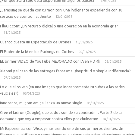
¿Por qué SOra solo está disponible en algunos países?
13/01/2025
¿Samsung se queda con tu monitor? Una indignante experiencia con su
servicio de atención al cliente
12/01/2025
FileCR.com: ¿Un recurso digital o una operación en la economía gris?
11/01/2025
Cuanto cuesta un Espectaculo de Drones
10/01/2025
El Poder de la IA en los Parkings de Coches
09/01/2025
EL primer VIDEO de YouTube MEJORADO con IA en HD 4k
08/01/2025
Xiaomi y el caso de las entregas fantasma: ¿ineptitud o simple indiferencia?
07/01/2025
Lo que ellos ven (en una imagen que inocentemente tu subes a las redes
«suciales»)
06/01/2025
Innocence, mi gran amiga, lanza un nuevo single
05/01/2025
Cree el ladrón (Google), que todos son de su condición… Parte 2 de la
demanda que voy a empezar contra ellos por chulearme
04/01/2025
Mi Experiencia con Wise, y mas siendo uno de sus primeros clientes. Un
Bloqueo Injustificado y como tienes que actuar ante estas situaciones. #Wise