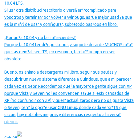
10.04 LTS.
Si us? otra distribuci?escritorio o versi?er??complicado para
vosotros y terminar? por volver a Winbugs, as?ue mejor usad ?a que
es la m?f?l de usar y configurar, sobretodo bas?oos en libro.
¿Por qu?a 10.04 y no las m?recientes?
Porque la 10.04 tendr?epositorios y soporte durante MUCHOS m?a?
que las dem?al ser LTS, en resumen, tardar??tiempo en ser
obsoleto.
Bueno, os animo a descargaros mi libro, seguir sus pautas y
descubrir un nuevo sistema diferente a Guindous, que a mi parecer
cada vez es peor. Recordemos que la mayor?de gente sigue con XP
porque Vista y Seven no les convencen as?ue si est? cansados de
XP (no confundir con ZP) y quer? actualizaros pero no os gusta Vista
o Seven, ten? la opci?e usar GNU Linux, donde cada versi?TS que
sacan, hay notables mejoras y diferencias respecto a la versi?
nterior.