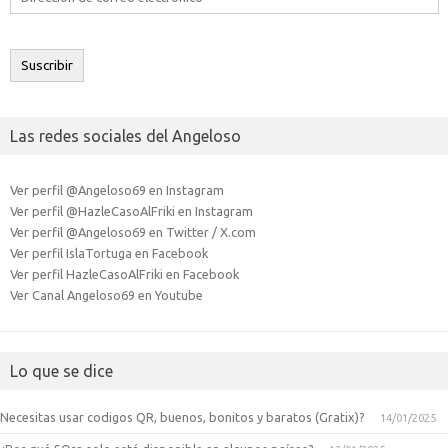
de
correo
electrónico
Suscribir
Las redes sociales del Angeloso
Ver perfil @Angeloso69 en Instagram
Ver perfil @HazleCasoAlFriki en Instagram
Ver perfil @Angeloso69 en Twitter / X.com
Ver perfil IslaTortuga en Facebook
Ver perfil HazleCasoAlFriki en Facebook
Ver Canal Angeloso69 en Youtube
Lo que se dice
Necesitas usar codigos QR, buenos, bonitos y baratos (Gratix)?
14/01/2025