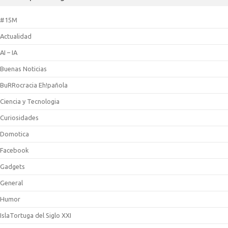
#15M
Actualidad
AI – IA
Buenas Noticias
BuRRocracia Eh!pañola
Ciencia y Tecnologia
Curiosidades
Domotica
Facebook
Gadgets
General
Humor
IslaTortuga del Siglo XXI