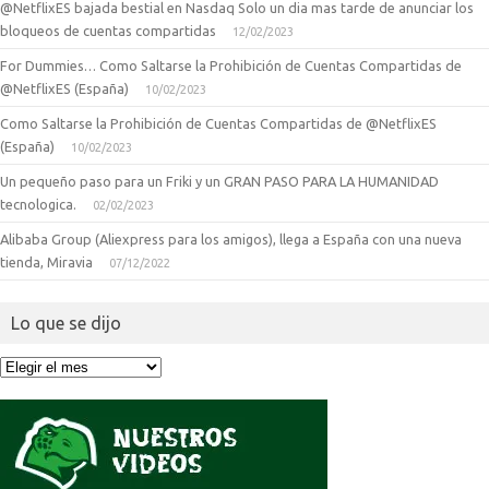
@NetflixES bajada bestial en Nasdaq Solo un dia mas tarde de anunciar los
bloqueos de cuentas compartidas
12/02/2023
For Dummies… Como Saltarse la Prohibición de Cuentas Compartidas de
@NetflixES (España)
10/02/2023
Como Saltarse la Prohibición de Cuentas Compartidas de @NetflixES
(España)
10/02/2023
Un pequeño paso para un Friki y un GRAN PASO PARA LA HUMANIDAD
tecnologica.
02/02/2023
Alibaba Group (Aliexpress para los amigos), llega a España con una nueva
tienda, Miravia
07/12/2022
Lo que se dijo
Lo
que
se
dijo