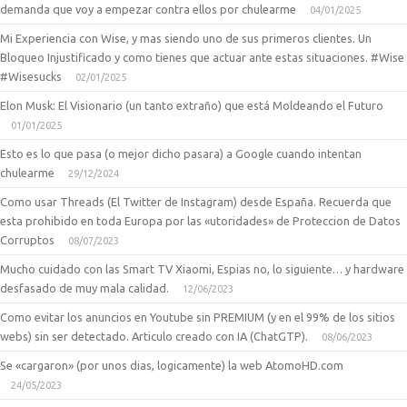
demanda que voy a empezar contra ellos por chulearme
04/01/2025
Mi Experiencia con Wise, y mas siendo uno de sus primeros clientes. Un
Bloqueo Injustificado y como tienes que actuar ante estas situaciones. #Wise
#Wisesucks
02/01/2025
Elon Musk: El Visionario (un tanto extraño) que está Moldeando el Futuro
01/01/2025
Esto es lo que pasa (o mejor dicho pasara) a Google cuando intentan
chulearme
29/12/2024
Como usar Threads (El Twitter de Instagram) desde España. Recuerda que
esta prohibido en toda Europa por las «utoridades» de Proteccion de Datos
Corruptos
08/07/2023
Mucho cuidado con las Smart TV Xiaomi, Espias no, lo siguiente… y hardware
desfasado de muy mala calidad.
12/06/2023
Como evitar los anuncios en Youtube sin PREMIUM (y en el 99% de los sitios
webs) sin ser detectado. Articulo creado con IA (ChatGTP).
08/06/2023
Se «cargaron» (por unos dias, logicamente) la web AtomoHD.com
24/05/2023