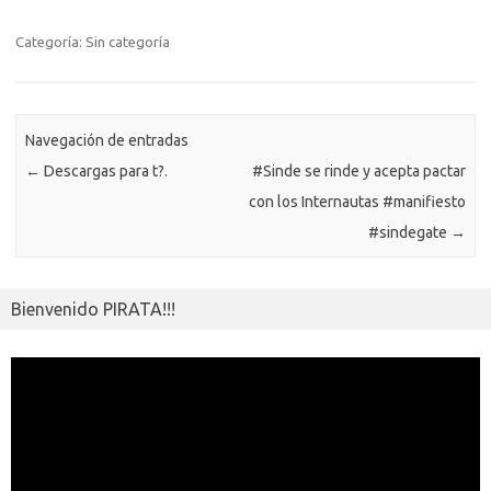
b
te
y
s
gr
n
g
e
o
o
o
r
Li
A
a
g
er
a
kl
m
Categoría: Sin categoría
o
n
p
m
er
m
as
p
k
k
p
e
sn
ar
ik
Navegación de entradas
ti
←
Descargas para t?.
#Sinde se rinde y acepta pactar
i
r
con los Internautas #manifiesto
#sindegate
→
Bienvenido PIRATA!!!