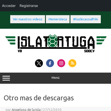
Acceder
Registrarse
Ver nuestros videos
Memeroteca
#hazlecasoalfriki
Saltar
al
contenido
Menú
Otro mas de descargas
por
Angeloso de la Isla
|
27/12/2010