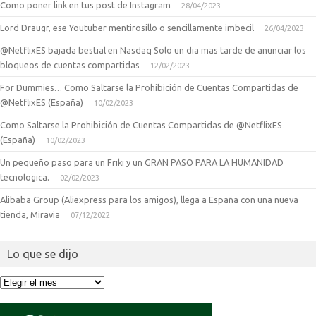
Como poner link en tus post de Instagram
28/04/2023
Lord Draugr, ese Youtuber mentirosillo o sencillamente imbecil
26/04/2023
@NetflixES bajada bestial en Nasdaq Solo un dia mas tarde de anunciar los
bloqueos de cuentas compartidas
12/02/2023
For Dummies… Como Saltarse la Prohibición de Cuentas Compartidas de
@NetflixES (España)
10/02/2023
Como Saltarse la Prohibición de Cuentas Compartidas de @NetflixES
(España)
10/02/2023
Un pequeño paso para un Friki y un GRAN PASO PARA LA HUMANIDAD
tecnologica.
02/02/2023
Alibaba Group (Aliexpress para los amigos), llega a España con una nueva
tienda, Miravia
07/12/2022
Lo que se dijo
Lo
que
se