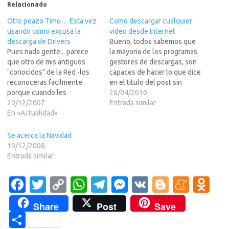
Relacionado
Otro peazo Timo… Esta vez
Como descargar cualquier
usando como excusa la
video desde Internet
descarga de Drivers
Bueno, todos sabemos que
Pues nada gente... parece
la mayoria de los programas
que otro de mis antiguos
gestores de descargas, son
"conocidos" de la Red -los
capaces de hacer lo que dice
reconoceras facilmente
en el titulo del post sin
porque cuando les
muchas complicaciones,
26/04/2010
preguntas por mi, depotrican
29/12/2007
pero hay algunos sitios como
Entrada similar
con toda su artilleria...
En «Actualidad»
Television Espa?, Tv3, etc...
seguramente porque en el
que lo ponen mas dificil de
pasado les jodi alguno de
lo habitual.Como siempre
Se acerca la Navidad
sus turbios negocios en la
digo, "SOMOS MAS Y
10/12/2008
Red- , ha ideado otra forma
MEJORES"…
Entrada similar
de intentar joderos…
Fa
T
C
W
T
M
V
Bl
M
O
c
w
o
h
el
es
K
o
e
d
Share
Post
Save
e
it
p
at
e
se
g
n
n
C