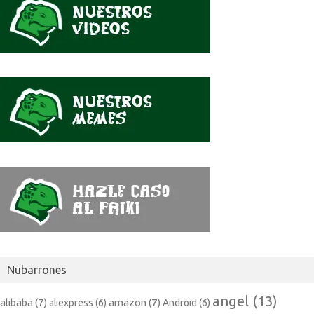
dijo
Nubarrones
angel
(13)
alibaba
(7)
amazon
(7)
aliexpress
(6)
Android
(6)