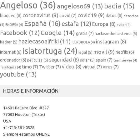
Angeloso
(36)
badia
(15)
angeloso69
(13)
coronavirus
(9)
covid19
(9)
covid
(7)
bloqueo
(6)
datos
(6)
derechos
España
(16)
estafa
(12)
Europa
(8)
(4)
ENDESA
(4)
evitar
(4)
Google
(14)
Facebook
(12)
gratis
(7)
hackeandoelsistema
(5)
hazlecasoalfriki
(11)
instagram
(8)
hacker
(5)
IBERDROLA
(4)
islatortuga
(24)
movil
(9)
internet
(6)
netflix
(6)
legal
(5)
seguridad
(8)
spain
(7)
ordenador
(6)
películas
(5)
solar
(5)
teamviewer
(4)
video
(8)
timo
(7)
Twitter
(7)
virtual
(7)
virus
(7)
Telefónica
(4)
youtube
(13)
HORAS E INFORMACIÓN
14601 Bellaire Blvd. #227
77083 Houston (Texas)
USA
+1-713-581-0528
Siempre estamos ONLINE