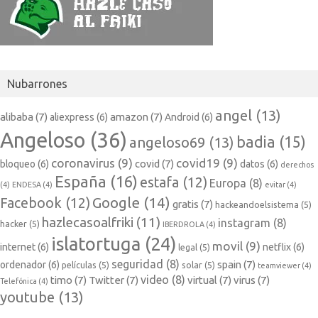
Nubarrones
angel
(13)
alibaba
(7)
amazon
(7)
aliexpress
(6)
Android
(6)
Angeloso
(36)
badia
(15)
angeloso69
(13)
coronavirus
(9)
covid19
(9)
covid
(7)
bloqueo
(6)
datos
(6)
derechos
España
(16)
estafa
(12)
Europa
(8)
(4)
ENDESA
(4)
evitar
(4)
Google
(14)
Facebook
(12)
gratis
(7)
hackeandoelsistema
(5)
hazlecasoalfriki
(11)
instagram
(8)
hacker
(5)
IBERDROLA
(4)
islatortuga
(24)
movil
(9)
internet
(6)
netflix
(6)
legal
(5)
seguridad
(8)
spain
(7)
ordenador
(6)
películas
(5)
solar
(5)
teamviewer
(4)
video
(8)
timo
(7)
Twitter
(7)
virtual
(7)
virus
(7)
Telefónica
(4)
youtube
(13)