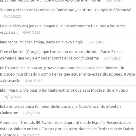
EL primer VIDEO de YouTube MEJORADO con IA en HD 4k
08/01/2025
Xiaomi y el caso de las entregas fantasma: ¿ineptitud o simple indiferencia?
07/01/2025
Lo que ellos ven (en una imagen que inocentemente tu subes a las redes
«suciales»)
06/01/2025
Innocence, mi gran amiga, lanza un nuevo single
05/01/2025
Cree el ladrón (Google), que todos son de su condición… Parte 2 de la
demanda que voy a empezar contra ellos por chulearme
04/01/2025
Mi Experiencia con Wise, y mas siendo uno de sus primeros clientes. Un
Bloqueo Injustificado y como tienes que actuar ante estas situaciones. #Wise
#Wisesucks
02/01/2025
Elon Musk: El Visionario (un tanto extraño) que está Moldeando el Futuro
01/01/2025
Esto es lo que pasa (o mejor dicho pasara) a Google cuando intentan
chulearme
29/12/2024
Como usar Threads (El Twitter de Instagram) desde España. Recuerda que
esta prohibido en toda Europa por las «utoridades» de Proteccion de Datos
Corruptos
08/07/2023