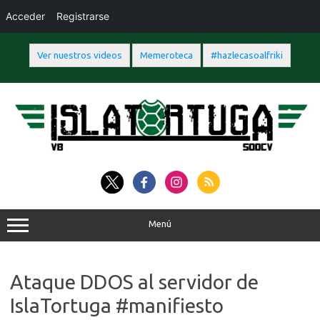
Acceder
Registrarse
Ver nuestros videos
Memeroteca
#hazlecasoalfriki
Saltar
al
contenido
Menú
Ataque DDOS al servidor de
IslaTortuga #manifiesto