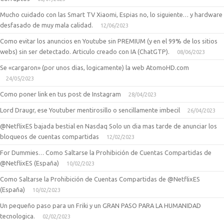
Mucho cuidado con las Smart TV Xiaomi, Espias no, lo siguiente… y hardware
desfasado de muy mala calidad.
12/06/2023
Como evitar los anuncios en Youtube sin PREMIUM (y en el 99% de los sitios
webs) sin ser detectado. Articulo creado con IA (ChatGTP).
08/06/2023
Se «cargaron» (por unos dias, logicamente) la web AtomoHD.com
24/05/2023
Como poner link en tus post de Instagram
28/04/2023
Lord Draugr, ese Youtuber mentirosillo o sencillamente imbecil
26/04/2023
@NetflixES bajada bestial en Nasdaq Solo un dia mas tarde de anunciar los
bloqueos de cuentas compartidas
12/02/2023
For Dummies… Como Saltarse la Prohibición de Cuentas Compartidas de
@NetflixES (España)
10/02/2023
Como Saltarse la Prohibición de Cuentas Compartidas de @NetflixES
(España)
10/02/2023
Un pequeño paso para un Friki y un GRAN PASO PARA LA HUMANIDAD
tecnologica.
02/02/2023