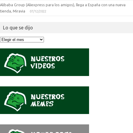
Alibaba Group (Aliexpress para los amigos), llega a España con una nueva
tienda, Miravia
07/12/2022
Lo que se dijo
Lo
que
se
dijo