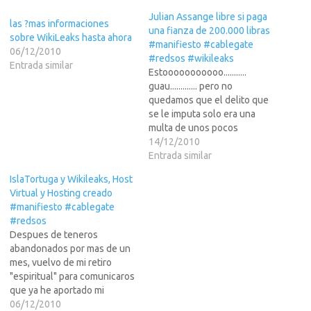
Julian Assange libre si paga
las ?mas informaciones
una fianza de 200.000 libras
sobre WikiLeaks hasta ahora
#manifiesto #cablegate
06/12/2010
#redsos #wikileaks
Entrada similar
Estooooooooooo...........
guau............. pero no
quedamos que el delito que
se le imputa solo era una
multa de unos pocos
euros??? Como se come
14/12/2010
esto?La noticia del titular no
Entrada similar
esta confirmada, yo la acabo
IslaTortuga y Wikileaks, Host
de ver por Twitter... pero si
Virtual y Hosting creado
es verdad seria para flipar.
#manifiesto #cablegate
Parece ser que si paga eso…
#redsos
Despues de teneros
abandonados por mas de un
mes, vuelvo de mi retiro
"espiritual" para comunicaros
que ya he aportado mi
granito de arena a Wikileaks
06/12/2010