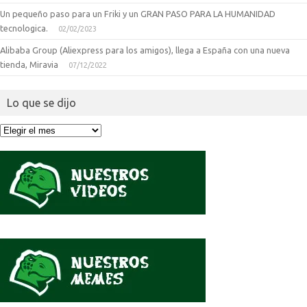
Un pequeño paso para un Friki y un GRAN PASO PARA LA HUMANIDAD
tecnologica.
02/02/2023
Alibaba Group (Aliexpress para los amigos), llega a España con una nueva
tienda, Miravia
07/12/2022
Lo que se dijo
Lo
que
se
dijo