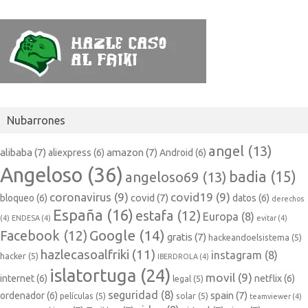
Nubarrones
angel
(13)
alibaba
(7)
amazon
(7)
aliexpress
(6)
Android
(6)
Angeloso
(36)
badia
(15)
angeloso69
(13)
coronavirus
(9)
covid19
(9)
covid
(7)
bloqueo
(6)
datos
(6)
derechos
España
(16)
estafa
(12)
Europa
(8)
(4)
ENDESA
(4)
evitar
(4)
Google
(14)
Facebook
(12)
gratis
(7)
hackeandoelsistema
(5)
hazlecasoalfriki
(11)
instagram
(8)
hacker
(5)
IBERDROLA
(4)
islatortuga
(24)
movil
(9)
internet
(6)
netflix
(6)
legal
(5)
seguridad
(8)
spain
(7)
ordenador
(6)
películas
(5)
solar
(5)
teamviewer
(4)