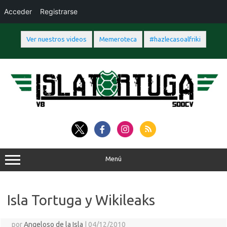
Acceder
Registrarse
Ver nuestros videos
Memeroteca
#hazlecasoalfriki
Saltar
al
contenido
Menú
Isla Tortuga y Wikileaks
por
Angeloso de la Isla
|
04/12/2010