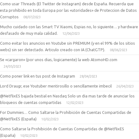
Como usar Threads (El Twitter de Instagram) desde España. Recuerda que
esta prohibido en toda Europa por las «utoridades» de Proteccion de Datos
Corruptos
08/07/2023
Mucho cuidado con las Smart TV Xiaomi, Espias no, lo siguiente… y hardware
desfasado de muy mala calidad.
12/06/2023
Como evitar los anuncios en Youtube sin PREMIUM (y en el 99% de los sitios
webs) sin ser detectado. Articulo creado con IA (ChatGTP).
08/06/2023
Se «cargaron» (por unos dias, logicamente) la web AtomoHD.com
24/05/2023
Como poner link en tus post de Instagram
28/04/2023
Lord Draugr, ese Youtuber mentirosillo o sencillamente imbecil
26/04/2023
@NetflixES bajada bestial en Nasdaq Solo un dia mas tarde de anunciar los
bloqueos de cuentas compartidas
12/02/2023
For Dummies… Como Saltarse la Prohibición de Cuentas Compartidas de
@NetflixES (España)
10/02/2023
Como Saltarse la Prohibición de Cuentas Compartidas de @NetflixES
(España)
10/02/2023