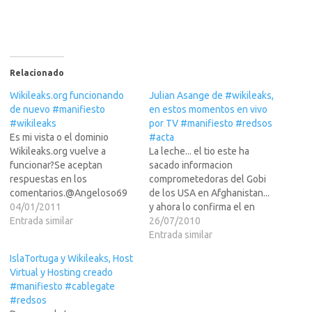
Relacionado
Wikileaks.org funcionando
Julian Asange de #wikileaks,
de nuevo #manifiesto
en estos momentos en vivo
#wikileaks
por TV #manifiesto #redsos
Es mi vista o el dominio
#acta
Wikileaks.org vuelve a
La leche... el tio este ha
funcionar?Se aceptan
sacado informacion
respuestas en los
comprometedoras del Gobi
comentarios.@Angeloso69
de los USA en Afghanistan...
04/01/2011
y ahora lo confirma el en
Entrada similar
directo a traves de una TV
26/07/2010
sueca.El enlace para verlo,
Entrada similar
en LEER MAS
IslaTortuga y Wikileaks, Host
>>>@Angeloso69 (via
Virtual y Hosting creado
JmNoticias.com)#Julian
#manifiesto #cablegate
Assange (#WikiLeaks
#redsos
founder) just now LIVE TV