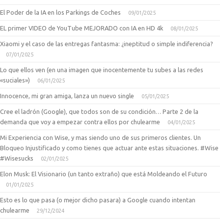
El Poder de la IA en los Parkings de Coches
09/01/2025
EL primer VIDEO de YouTube MEJORADO con IA en HD 4k
08/01/2025
Xiaomi y el caso de las entregas fantasma: ¿ineptitud o simple indiferencia?
07/01/2025
Lo que ellos ven (en una imagen que inocentemente tu subes a las redes
«suciales»)
06/01/2025
Innocence, mi gran amiga, lanza un nuevo single
05/01/2025
Cree el ladrón (Google), que todos son de su condición… Parte 2 de la
demanda que voy a empezar contra ellos por chulearme
04/01/2025
Mi Experiencia con Wise, y mas siendo uno de sus primeros clientes. Un
Bloqueo Injustificado y como tienes que actuar ante estas situaciones. #Wise
#Wisesucks
02/01/2025
Elon Musk: El Visionario (un tanto extraño) que está Moldeando el Futuro
01/01/2025
Esto es lo que pasa (o mejor dicho pasara) a Google cuando intentan
chulearme
29/12/2024