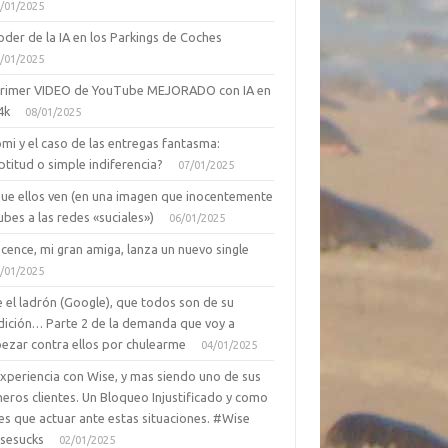
/01/2025
oder de la IA en los Parkings de Coches
/01/2025
primer VIDEO de YouTube MEJORADO con IA en
4k
08/01/2025
mi y el caso de las entregas fantasma:
ptitud o simple indiferencia?
07/01/2025
que ellos ven (en una imagen que inocentemente
ubes a las redes «suciales»)
06/01/2025
cence, mi gran amiga, lanza un nuevo single
/01/2025
 el ladrón (Google), que todos son de su
dición… Parte 2 de la demanda que voy a
ezar contra ellos por chulearme
04/01/2025
Experiencia con Wise, y mas siendo uno de sus
eros clientes. Un Bloqueo Injustificado y como
es que actuar ante estas situaciones. #Wise
sesucks
02/01/2025