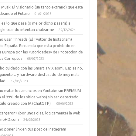
 Musk: El Visionario (un tanto extraño) que está
deando el Futuro
01/01/2025
 es lo que pasa (o mejor dicho pasara) a
gle cuando intentan chulearme
29/12/2024
o usar Threads (El Twitter de Instagram)
de España. Recuerda que esta prohibido en
a Europa por las «utoridades» de Proteccion de
os Corruptos
08/07/2023
ho cuidado con las Smart TV Xiaomi, Espias no,
siguiente… y hardware desfasado de muy mala
dad.
12/06/2023
o evitar los anuncios en Youtube sin PREMIUM
n el 99% de los sitios webs) sin ser detectado.
culo creado con IA (ChatGTP).
08/06/2023
cargaron» (por unos dias, logicamente) la web
moHD.com
24/05/2023
o poner link en tus post de Instagram
/04/2023