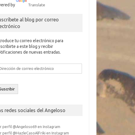
ered by
Translate
uscríbete al blog por correo
lectrónico
troduce tu correo electrónico para
scribirte a este blog y recibir
tificaciones de nuevas entradas.
rección
e
rreo
ectrónico
Suscribir
as redes sociales del Angeloso
r perfil @Angeloso69 en Instagram
r perfil @HazleCasoAlFriki en Instagram