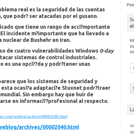
Pow
blema real es la seguridad de las
cuentas
, que podr? ser atacadas por el gusano.
S
e
icado que tiene un
rango de acci?mportante
. El incidente m?importante que ha llevado a
ta nuclear de Bushehr en Iran.
In
su
uso de cuatro
vulnerabilidades
Windows
0-day
no
tacar sistemas de control industriales.
vo es una opci??da y podr?tener unas
Di
d
co
parece que los sistemas de seguridad y
el
n esta ocasi?a adaptaci?e
Stuxnet
podr?traer
 mundial. Sin embargo hay que huir de
arse en informaci??profesional al respecto.
L
ure.com/weblog/archives/00002040.html
Ve
weblog/archives/00002040.html
Ve