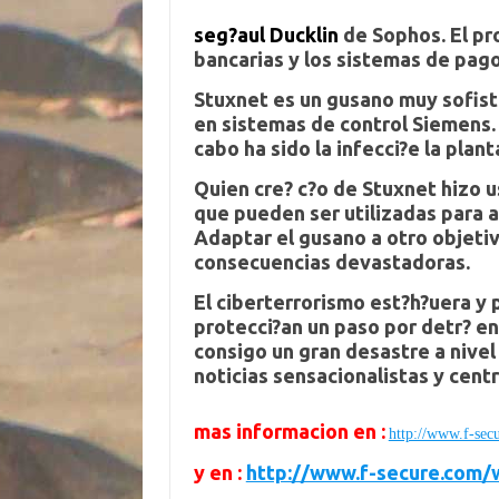
seg?aul Ducklin
de Sophos. El pro
bancarias
y los sistemas de pago
Stuxnet
es un gusano muy sofist
en sistemas de control Siemens
cabo ha sido la infecci?e la plan
Quien cre? c?o de
Stuxnet
hizo 
que pueden ser utilizadas para a
Adaptar el gusano a otro objeti
consecuencias devastadoras.
El
ciberterrorismo
est?h?uera y 
protecci?an un paso por detr? e
consigo un gran desastre a nivel
noticias
sensacionalistas
y centr
mas informacion en :
http://www.f-sec
y en :
http://www.f-secure.com/