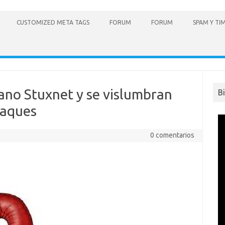
CUSTOMIZED META TAGS
FORUM
FORUM
SPAM Y TI
usano Stuxnet y se vislumbran
B
taques
0 comentarios