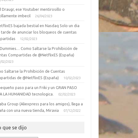
 Draugr, ese Youtuber mentirosillo o
illamente imbecil
26/04/2023
tflixES bajada bestial en Nasdaq Solo un dia
 tarde de anunciar los bloqueos de cuentas
partidas
12/02/2023
 Dummies… Como Saltarse la Prohibición de
ntas Compartidas de @NetflixES (España)
/02/2023
o Saltarse la Prohibición de Cuentas
partidas de @NetflixES (España)
10/02/2023
pequeño paso para un Friki y un GRAN PASO
A LA HUMANIDAD tecnologica.
02/02/2023
aba Group (Aliexpress para los amigos), llega a
aña con una nueva tienda, Miravia
07/12/2022
o que se dijo