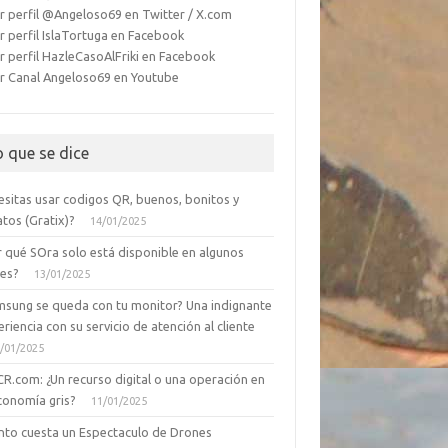
r perfil @Angeloso69 en Twitter / X.com
r perfil IslaTortuga en Facebook
r perfil HazleCasoAlFriki en Facebook
r Canal Angeloso69 en Youtube
o que se dice
esitas usar codigos QR, buenos, bonitos y
tos (Gratix)?
14/01/2025
r qué SOra solo está disponible en algunos
ses?
13/01/2025
msung se queda con tu monitor? Una indignante
riencia con su servicio de atención al cliente
/01/2025
CR.com: ¿Un recurso digital o una operación en
conomía gris?
11/01/2025
nto cuesta un Espectaculo de Drones