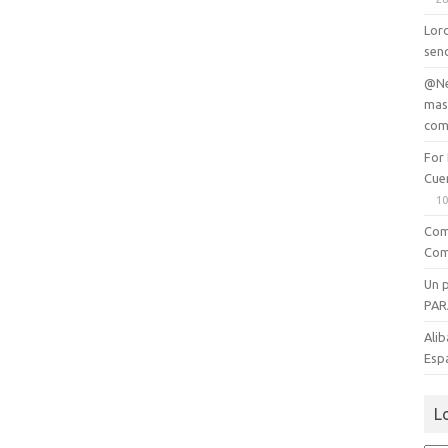
Lord
senc
@Ne
mas
com
For
Cue
10
Com
Com
Un 
PAR
Alib
Esp
L