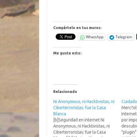
Compártelo en tus muros:
WhatsApp
Telegram
Me gusta esto:
Relacionado
Ni Anonymous, ni Hacktivistas, ni
Cuidado
Ciberterroristas: fue la Casa
Merc?oli
Blanca
Interne
[b]Seguridad en internet Ni
por impo
Anonymous, ni Hacktivistas, ni
descubi
Ciberterroristas: fue la Casa
"plugin