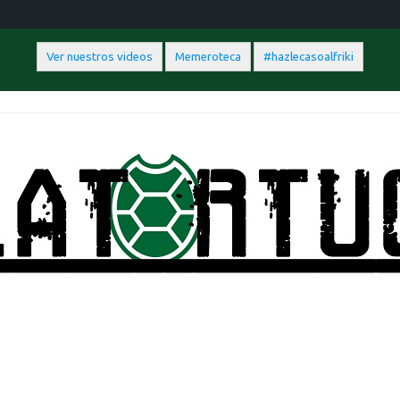
Ver nuestros videos
Memeroteca
#hazlecasoalfriki