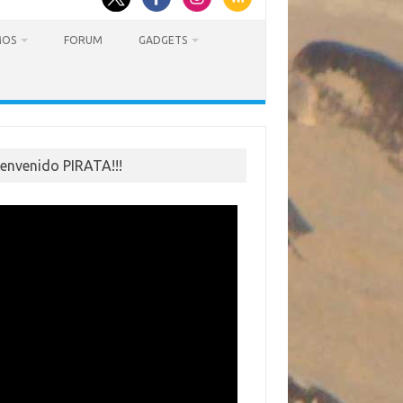
MOS
FORUM
GADGETS
ienvenido PIRATA!!!