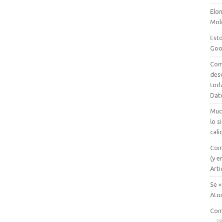
Elon
Mol
Esto
Goo
Com
des
tod
Dat
Muc
lo 
cali
Com
(y e
Arti
Se «
Ato
Com
28