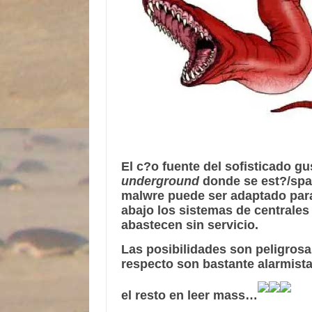
El
c?o fuente
del sofisticado g
underground
donde se est?/sp
malwre puede ser adaptado para
abajo los sistemas de centrales
abastecen sin servicio.
Las
posibilidades
son
peligros
respecto son bastante
alarmist
el resto en leer mass…