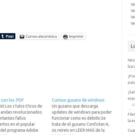
Ve
Ve
Ve
Ve
Correo electrónico
Imprimir
L
Nec
bara
¿Po
paí
¿Sa
expe
 con los .PDF
Curioso gusano de windows
12
st Los c?ulos t?icos de
Un gusano que descarga
t andan revolucionados
updates de windows para poder
File
rtantes fallos
funcionar como es debido.Se
la e
ertos en el popular
trata de el gusano Conficker.A,
" del programa Adobe
os reireis en LEER MAS de la
Cua