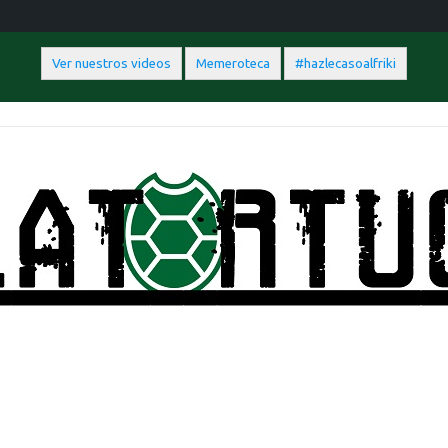
Ver nuestros videos
Memeroteca
#hazlecasoalfriki