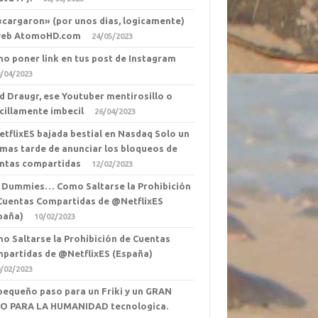
«cargaron» (por unos dias, logicamente)
web AtomoHD.com
24/05/2023
o poner link en tus post de Instagram
/04/2023
d Draugr, ese Youtuber mentirosillo o
cillamente imbecil
26/04/2023
tflixES bajada bestial en Nasdaq Solo un
 mas tarde de anunciar los bloqueos de
ntas compartidas
12/02/2023
 Dummies… Como Saltarse la Prohibición
Cuentas Compartidas de @NetflixES
paña)
10/02/2023
o Saltarse la Prohibición de Cuentas
partidas de @NetflixES (España)
/02/2023
pequeño paso para un Friki y un GRAN
O PARA LA HUMANIDAD tecnologica.