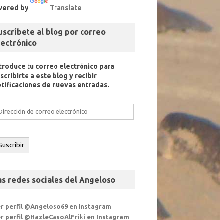
wered by
Translate
uscríbete al blog por correo
lectrónico
ntroduce tu correo electrónico para
scribirte a este blog y recibir
otificaciones de nuevas entradas.
rección
e
orreo
ectrónico
Suscribir
as redes sociales del Angeloso
er perfil @Angeloso69 en Instagram
r perfil @HazleCasoAlFriki en Instagram