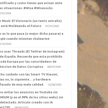
ustificado y como tienes que actuar ante
as situaciones. #Wise #Wisesucks
/01/2025
n Musk: El Visionario (un tanto extraño)
 está Moldeando el Futuro
01/01/2025
o es lo que pasa (o mejor dicho pasara) a
gle cuando intentan chulearme
/12/2024
o usar Threads (El Twitter de Instagram)
de España. Recuerda que esta prohibido
toda Europa por las «utoridades» de
teccion de Datos Corruptos
08/07/2023
ho cuidado con las Smart TV Xiaomi,
ias no, lo siguiente… y hardware
fasado de muy mala calidad.
12/06/2023
o evitar los anuncios en Youtube sin
MIUM (y en el 99% de los sitios webs) sin
 detectado. Articulo creado con IA
atGTP).
08/06/2023