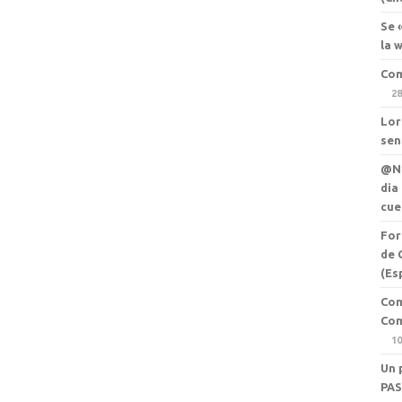
Se 
la 
Com
28
Lor
sen
@Ne
dia
cue
For
de 
(Es
Com
Com
10
Un 
PAS