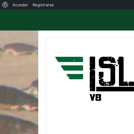
Acerca
Acceder
Registrarse
de
WordPress
Saltar
al
contenido