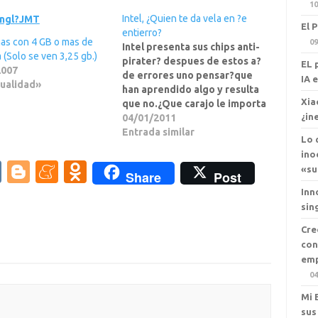
10
Intel, ¿Quien te da vela en ?e
El 
entierro?
as con 4 GB o mas de
09
Intel presenta sus chips anti-
(Solo se ven 3,25 gb.)
pirater? despues de estos a?
EL 
2007
de errores uno pensar?que
IA 
ualidad»
han aprendido algo y resulta
Xia
que no.¿Que carajo le importa
¿in
a Intel a qu?edique yo mi pc?
04/01/2011
hace 10 a?pss pss, arre que te
Entrada similar
Lo 
vale,los AMD eran estufas etc
ino
etc etcHoy yo uso un Phenom
V
Bl
M
O
«su
Share
Post
Quad a 10.000…
K
o
e
d
Inn
sin
g
n
n
Cre
g
e
o
con
er
a
kl
emp
04
m
a
Mi 
e
ss
sus