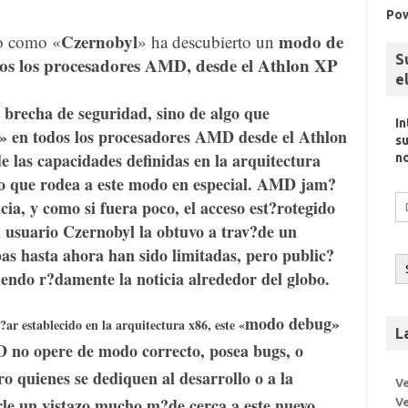
Po
Czernobyl
modo de
do como «
» ha descubierto un
S
os los
procesadores AMD
, desde el Athlon XP
e
a brecha de seguridad, sino de algo que
I
 en todos los
procesadores AMD
desde el Athlon
su
las capacidades definidas en la arquitectura
n
to que rodea a este modo en especial. AMD jam?
Di
cia, y como si fuera poco, el acceso est?rotegido
d
l usuario Czernobyl la obtuvo a trav?de un
c
as hasta ahora han sido limitadas, pero public?
el
endo r?damente la noticia alrededor del globo.
modo debug
»
?ar establecido en la arquitectura x86, este «
L
D
no opere de modo correcto, posea bugs, o
ro quienes se dediquen al desarrollo o a la
V
arle un vistazo mucho m?de cerca a este nuevo
Ve