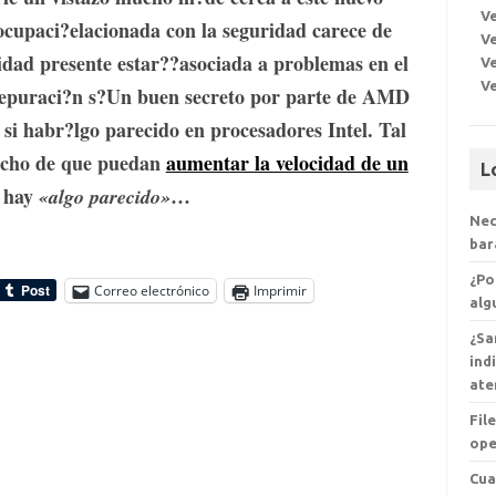
Ve
cupaci?elacionada con la seguridad carece de
Ve
dad presente estar??asociada a problemas en el
Ve
V
depuraci?n s?Un buen secreto por parte de AMD
s si habr?lgo parecido en procesadores Intel. Tal
hecho de que puedan
aumentar la velocidad de un
L
e hay
…
«algo parecido»
Nec
bar
¿Po
Correo electrónico
Imprimir
alg
¿Sa
ind
ate
Fil
ope
Cua