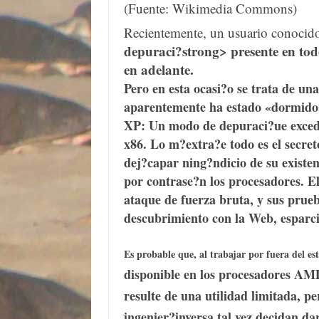
Recientemente, un usuario conoci
depuraci?strong> presente en tod
en adelante.
Pero en esta ocasi?o se trata de un
aparentemente ha estado «dormido»
XP: Un modo de depuraci?ue excede 
x86. Lo m?extra?e todo es el secre
dej?capar ning?ndicio de su existen
por contrase?n los procesadores. E
ataque de fuerza bruta, y sus prueb
descubrimiento con la Web, esparci
Es probable que, al trabajar por fuera del est
disponible en los
procesadores AM
resulte de una utilidad limitada, pe
ingenier?inversa tal vez decidan d