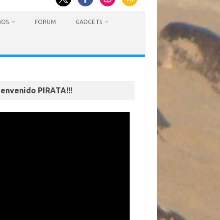
MOS
FORUM
GADGETS
ienvenido PIRATA!!!