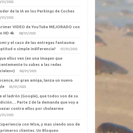
/01/2025
Poder de la IA en los Parkings de Coches
/01/2025
primer VIDEO de YouTube MEJORADO con
en HD 4k
08/01/2025
omi y el caso de las entregas fantasma:
eptitud o simple indiferencia?
07/01/2025
que ellos ven (en una imagen que
centemente tu subes a las redes
ciales»)
06/01/2025
ocence, mi gran amiga, lanza un nuevo
gle
05/01/2025
e el ladrón (Google), que todos son de su
dición… Parte 2 de la demanda que voy a
ezar contra ellos por chulearme
/01/2025
Experiencia con Wise, y mas siendo uno de
 primeros clientes. Un Bloqueo