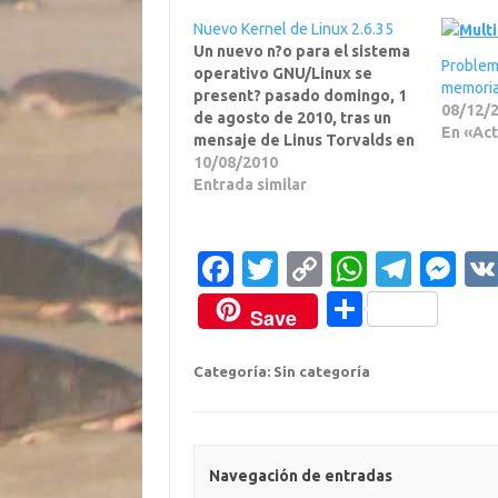
Nuevo Kernel de Linux 2.6.35
Un nuevo n?o para el sistema
Problem
operativo GNU/Linux se
memoria 
present? pasado domingo, 1
08/12/
de agosto de 2010, tras un
En «Act
mensaje de Linus Torvalds en
la lista de correo habitual. Se
10/08/2010
trataba del kernel Linux
Entrada similar
2.6.35, que llegaba con
muchas mejoras que afectan
al soporte de diversas
F
T
C
W
T
M
tecnolog? y dispositivos
a
w
o
h
el
e
hardware…
C
Save
c
it
p
at
e
ss
o
e
te
y
s
gr
e
m
Categoría: Sin categoría
b
r
Li
A
a
n
p
o
n
p
m
g
ar
o
k
p
er
ti
Navegación de entradas