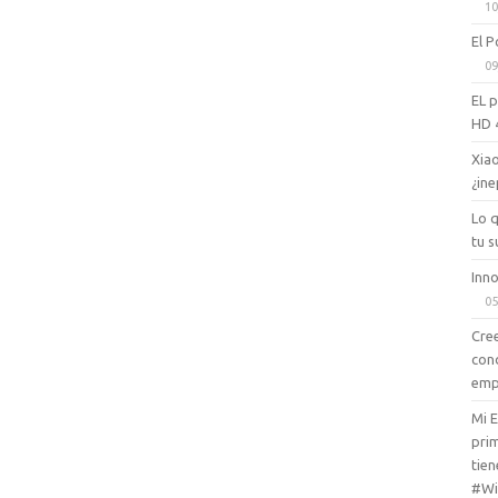
10
El P
09
EL 
HD 
Xiao
¿ine
Lo 
tu s
Inno
05
Cree
con
emp
Mi 
prim
tien
#Wi