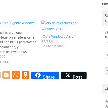
Pow
S
e
s para la gente windows
In
dia hicieron una
¿Qu?s Windows 'Aero'?
su
Metieron en plena calle
14/11/2006
no
til con KDE4 (interfaz de
En «Actualidad»
uncionando, y
ban usar windows
Di
e paso preguntaron a la
2009
d
i creian que es Windows
similar
co
 gusto m?que su
el
or (Vista).Y a ambas
V
Bl
M
O
Share
Post
as la respuesta de todos
K
o
e
d
yes…
L
g
n
n
g
e
o
Ve
er
a
kl
Ve