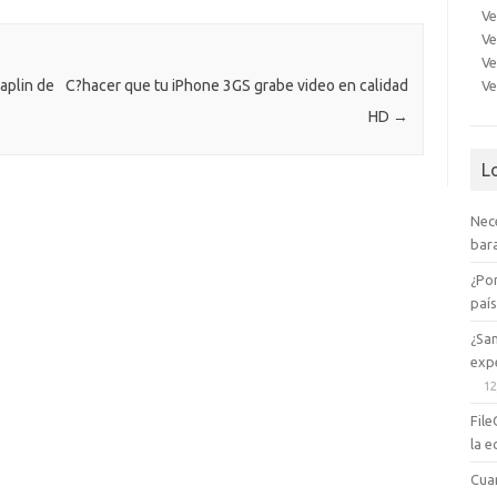
m
as
Ve
Ve
e
sn
Ve
ik
haplin de
C?hacer que tu iPhone 3GS grabe video en calidad
Ve
HD
→
i
L
Nec
bara
¿Po
paí
¿Sa
expe
12
File
la e
Cua