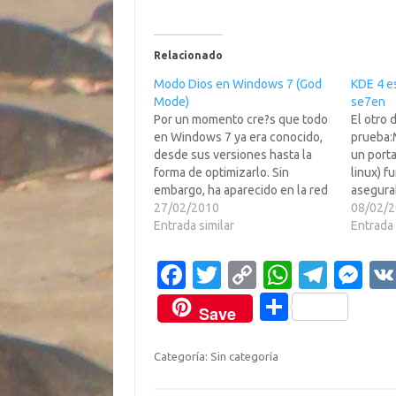
Relacionado
Modo Dios en Windows 7 (God
KDE 4 e
Mode)
se7en
Por un momento cre?s que todo
El otro 
en Windows 7 ya era conocido,
prueba:
desde sus versiones hasta la
un porta
forma de optimizarlo. Sin
linux) f
embargo, ha aparecido en la red
asegura
cierta informaci?ue "activa" una
27/02/2010
se7en.D
08/02/
secci?culta del sistema
Entrada similar
gente s
Entrada 
operativo a la que se ha
y si les
bautizado como "Modo Dios". El
predeces
Fa
T
C
W
T
M
t?ino, si bien suele ser…
pregunt
c
w
o
h
el
es
fue un 
C
Save
e
it
p
at
e
se
o
b
te
y
s
gr
n
m
Categoría: Sin categoría
o
r
Li
A
a
g
p