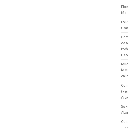
Elon
Mol
Esto
Goo
Com
des
tod
Dat
Muc
lo 
cali
Com
(y e
Arti
Se «
Ato
Com
28