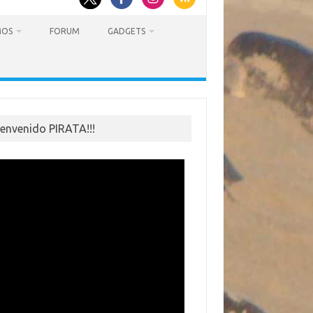
MOS
FORUM
GADGETS
ienvenido PIRATA!!!