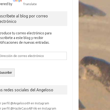
ered by
Translate
uscríbete al blog por correo
lectrónico
troduce tu correo electrónico para
scribirte a este blog y recibir
tificaciones de nuevas entradas.
rección
e
rreo
ectrónico
Suscribir
as redes sociales del Angeloso
r perfil @Angeloso69 en Instagram
r perfil @HazleCasoAlFriki en Instagram