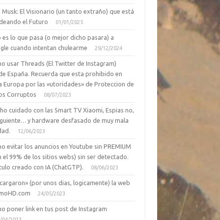
 Musk: El Visionario (un tanto extraño) que está
deando el Futuro
01/01/2025
 es lo que pasa (o mejor dicho pasara) a
gle cuando intentan chulearme
29/12/2024
o usar Threads (El Twitter de Instagram)
de España. Recuerda que esta prohibido en
a Europa por las «utoridades» de Proteccion de
os Corruptos
08/07/2023
ho cuidado con las Smart TV Xiaomi, Espias no,
siguiente… y hardware desfasado de muy mala
dad.
12/06/2023
o evitar los anuncios en Youtube sin PREMIUM
n el 99% de los sitios webs) sin ser detectado.
culo creado con IA (ChatGTP).
08/06/2023
cargaron» (por unos dias, logicamente) la web
moHD.com
24/05/2023
o poner link en tus post de Instagram
/04/2023