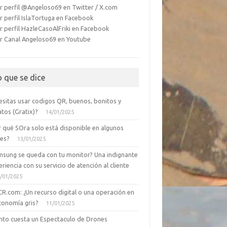
r perfil @Angeloso69 en Twitter / X.com
r perfil IslaTortuga en Facebook
r perfil HazleCasoAlFriki en Facebook
r Canal Angeloso69 en Youtube
o que se dice
esitas usar codigos QR, buenos, bonitos y
tos (Gratix)?
14/01/2025
r qué SOra solo está disponible en algunos
ses?
13/01/2025
msung se queda con tu monitor? Una indignante
riencia con su servicio de atención al cliente
/01/2025
CR.com: ¿Un recurso digital o una operación en
conomía gris?
11/01/2025
nto cuesta un Espectaculo de Drones