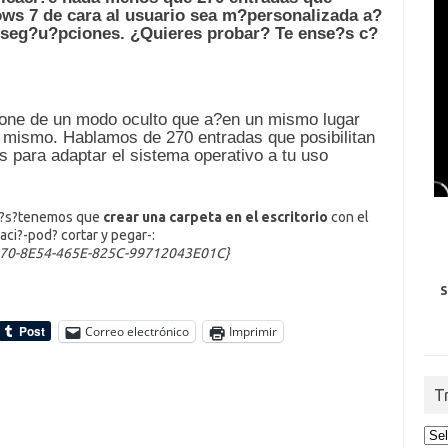
ws 7 de cara al usuario sea m?personalizada a?
 seg?u?pciones. ¿Quieres probar? Te ense?s c?
pone de un modo oculto que a?en un mismo lugar
l mismo. Hablamos de 270 entradas que posibilitan
s para adaptar el sistema operativo a tu uso
a ?s?tenemos que
crear una carpeta en el escritorio
con el
ci?-pod? cortar y pegar-:
70-8E54-465E-825C-99712043E01C}
S
Correo electrónico
Imprimir
T