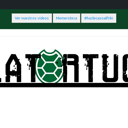
Ver nuestros videos
Memeroteca
#hazlecasoalfriki