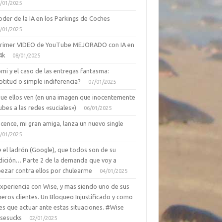
/01/2025
oder de la IA en los Parkings de Coches
/01/2025
primer VIDEO de YouTube MEJORADO con IA en
4k
08/01/2025
mi y el caso de las entregas fantasma:
ptitud o simple indiferencia?
07/01/2025
que ellos ven (en una imagen que inocentemente
ubes a las redes «suciales»)
06/01/2025
cence, mi gran amiga, lanza un nuevo single
/01/2025
 el ladrón (Google), que todos son de su
dición… Parte 2 de la demanda que voy a
ezar contra ellos por chulearme
04/01/2025
Experiencia con Wise, y mas siendo uno de sus
eros clientes. Un Bloqueo Injustificado y como
es que actuar ante estas situaciones. #Wise
sesucks
02/01/2025