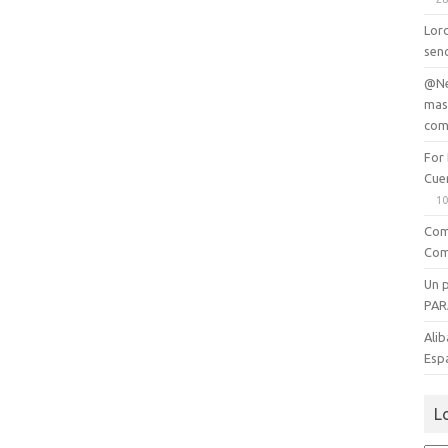
Lord
senc
@Ne
mas
com
For
Cue
10
Com
Com
Un 
PAR
Alib
Esp
L