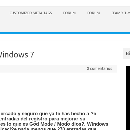
CUSTOMIZED META TAGS
FORUM
FORUM
SPAM Y TI
Windows 7
B
0 comentarios
ercado y seguro que ya te has hecho a ?e
entradas del registro para mejorar su
ces lo que es God Mode / Modo dios?. Windows
ficaci?e nada menos que 270 entradas que