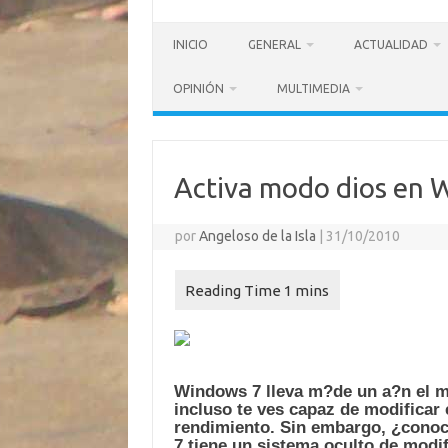
INICIO
GENERAL
ACTUALIDAD
OPINIÓN
MULTIMEDIA
Activa modo dios en 
por
Angeloso de la Isla
|
31/10/2010
Windows 7 lleva m?de un a?n el m
incluso te ves capaz de modificar 
rendimiento. Sin embargo, ¿cono
7 tiene un sistema oculto de modi