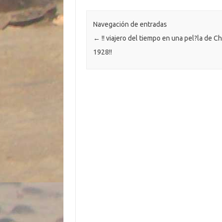
o
n
p
m
er
ar
k
k
p
ti
Navegación de entradas
←
!! viajero del tiempo en una pel?la de C
r
1928!!