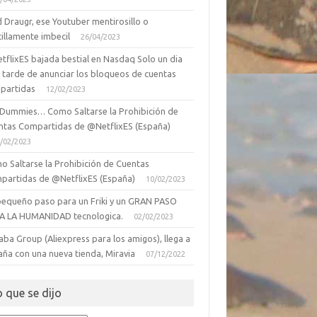
 Draugr, ese Youtuber mentirosillo o
illamente imbecil
26/04/2023
tflixES bajada bestial en Nasdaq Solo un dia
 tarde de anunciar los bloqueos de cuentas
partidas
12/02/2023
 Dummies… Como Saltarse la Prohibición de
ntas Compartidas de @NetflixES (España)
/02/2023
o Saltarse la Prohibición de Cuentas
partidas de @NetflixES (España)
10/02/2023
pequeño paso para un Friki y un GRAN PASO
A LA HUMANIDAD tecnologica.
02/02/2023
aba Group (Aliexpress para los amigos), llega a
aña con una nueva tienda, Miravia
07/12/2022
o que se dijo