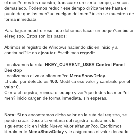
el men?e nos los muestra, transcurre un cierto tiempo, a veces
demasiado. Podemos reducir ese tiempo dr?icamente hasta el
punto de que los men?ue cuelgan del men? inicio se muestren de
forma inmediata.
Para lograr nuestro resultado debemos hacer un peque?ambio en
el registro. Estos son los pasos:
Abrimos el registro de Windows haciendo clic en inicio y a
continuaci?lic en
ejecutar.
Escribimos
regedit.
Localizamos la ruta:
HKEY_CURRENT_USER Control Panel
Desktop
Localizamos el valor alfanum?co
MenuShowDelay.
El valor por defecto es
400.
Modifica ese valor y cambialo por el
valor 0
.
Cierra el registro, reinicia el equipo y ver?que todos los men?el
men? inicio cargan de forma inmediata, sin esperas.
Nota:
Si no encontramos dicho valor en la ruta del registro, se
puede crear. Desde la ventana del registro realizamos lo
siguiente: clic en Inicio Nuevo Valor alfanum?co. Escribimos
literalmente
MenuShowDelay
y le asignamos el valor deseado.