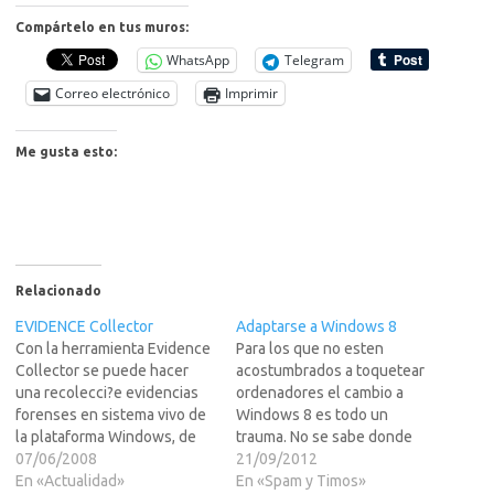
Compártelo en tus muros:
WhatsApp
Telegram
Correo electrónico
Imprimir
Me gusta esto:
Relacionado
EVIDENCE Collector
Adaptarse a Windows 8
Con la herramienta Evidence
Para los que no esten
Collector se puede hacer
acostumbrados a toquetear
una recolecci?e evidencias
ordenadores el cambio a
forenses en sistema vivo de
Windows 8 es todo un
la plataforma Windows, de
trauma. No se sabe donde
una forma muy r?da. Es ideal
07/06/2008
estan las cosas y los
21/09/2012
para un primer an?sis
En «Actualidad»
cambios en la interfaz son
En «Spam y Timos»