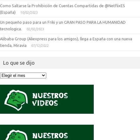
Como Saltarse la Prohibición de Cuentas Compartidas de @NetflixES
(España)
10/02/2023
Un pequeño paso para un Friki y un GRAN PASO PARA LA HUMANIDAD
tecnologica.
02/02/2023
Alibaba Group (Aliexpress para los amigos), llega a España con una nueva
tienda, Miravia
07/12/2022
Lo que se dijo
Lo
que
se
dijo