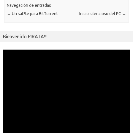
ar
ik
Navegación de entradas
ti
←
Un sat?te para BitTorrent
Inicio silencioso del PC
→
i
r
Bienvenido PIRATA!!!