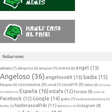
Nubarrones
angel
(13)
alibaba
(7)
amazon
(7)
aliexpress
(6)
Android
(6)
Angeloso
(36)
badia
(15)
angeloso69
(13)
coronavirus
(9)
covid19
(9)
covid
(7)
bloqueo
(6)
datos
(6)
derechos
España
(16)
estafa
(12)
Europa
(8)
(4)
ENDESA
(4)
evitar
(4)
Google
(14)
Facebook
(12)
gratis
(7)
hackeandoelsistema
(5)
hazlecasoalfriki
(11)
instagram
(8)
hacker
(5)
IBERDROLA
(4)