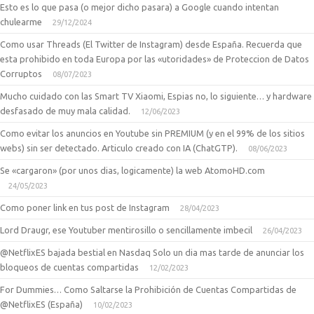
Esto es lo que pasa (o mejor dicho pasara) a Google cuando intentan
chulearme
29/12/2024
Como usar Threads (El Twitter de Instagram) desde España. Recuerda que
esta prohibido en toda Europa por las «utoridades» de Proteccion de Datos
Corruptos
08/07/2023
Mucho cuidado con las Smart TV Xiaomi, Espias no, lo siguiente… y hardware
desfasado de muy mala calidad.
12/06/2023
Como evitar los anuncios en Youtube sin PREMIUM (y en el 99% de los sitios
webs) sin ser detectado. Articulo creado con IA (ChatGTP).
08/06/2023
Se «cargaron» (por unos dias, logicamente) la web AtomoHD.com
24/05/2023
Como poner link en tus post de Instagram
28/04/2023
Lord Draugr, ese Youtuber mentirosillo o sencillamente imbecil
26/04/2023
@NetflixES bajada bestial en Nasdaq Solo un dia mas tarde de anunciar los
bloqueos de cuentas compartidas
12/02/2023
For Dummies… Como Saltarse la Prohibición de Cuentas Compartidas de
@NetflixES (España)
10/02/2023