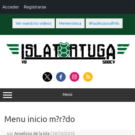
Acceder
Registrarse
Ver nuestros videos
Memeroteca
#hazlecasoalfriki
Saltar
al
contenido
Menú
Menu inicio m?r?do
por
Angeloso de la Isla
|
26/10/2010