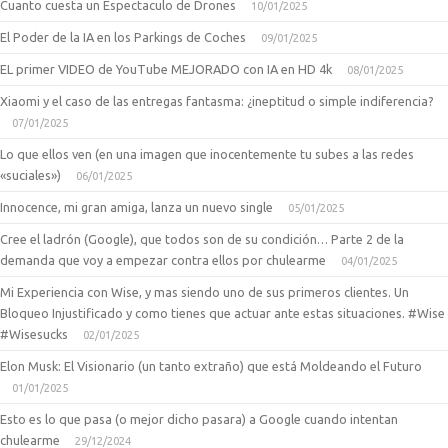
Cuanto cuesta un Espectaculo de Drones
10/01/2025
El Poder de la IA en los Parkings de Coches
09/01/2025
EL primer VIDEO de YouTube MEJORADO con IA en HD 4k
08/01/2025
Xiaomi y el caso de las entregas fantasma: ¿ineptitud o simple indiferencia?
07/01/2025
Lo que ellos ven (en una imagen que inocentemente tu subes a las redes
«suciales»)
06/01/2025
Innocence, mi gran amiga, lanza un nuevo single
05/01/2025
Cree el ladrón (Google), que todos son de su condición… Parte 2 de la
demanda que voy a empezar contra ellos por chulearme
04/01/2025
Mi Experiencia con Wise, y mas siendo uno de sus primeros clientes. Un
Bloqueo Injustificado y como tienes que actuar ante estas situaciones. #Wise
#Wisesucks
02/01/2025
Elon Musk: El Visionario (un tanto extraño) que está Moldeando el Futuro
01/01/2025
Esto es lo que pasa (o mejor dicho pasara) a Google cuando intentan
chulearme
29/12/2024