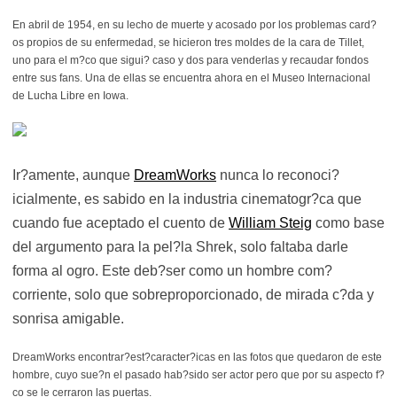
En abril de 1954, en su lecho de muerte y acosado por los problemas card?
os propios de su enfermedad, se hicieron tres moldes de la cara de Tillet,
uno para el m?co que sigui? caso y dos para venderlas y recaudar fondos
entre sus fans. Una de ellas se encuentra ahora en el Museo Internacional
de Lucha Libre en Iowa.
Ir?amente, aunque
DreamWorks
nunca lo reconoci?
icialmente, es sabido en la industria cinematogr?ca que
cuando fue aceptado el cuento de
William Steig
como base
del argumento para la pel?la Shrek, solo faltaba darle
forma al ogro. Este deb?ser como un hombre com?
corriente, solo que sobreproporcionado, de mirada c?da y
sonrisa amigable.
DreamWorks encontrar?est?caracter?icas en las fotos que quedaron de este
hombre, cuyo sue?n el pasado hab?sido ser actor pero que por su aspecto f?
co se le cerraron las puertas.