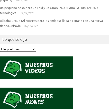
10/02/2023
Un pequeño paso para un Friki y un GRAN PASO PARA LA HUMANIDAD
tecnologica.
02/02/2023
Alibaba Group (Aliexpress para los amigos), llega a España con una nueva
tienda, Miravia
07/12/2022
Lo que se dijo
Lo
que
se
dijo