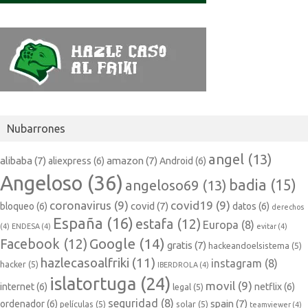
Nubarrones
angel
(13)
alibaba
(7)
amazon
(7)
aliexpress
(6)
Android
(6)
Angeloso
(36)
badia
(15)
angeloso69
(13)
coronavirus
(9)
covid19
(9)
covid
(7)
bloqueo
(6)
datos
(6)
derechos
España
(16)
estafa
(12)
Europa
(8)
(4)
ENDESA
(4)
evitar
(4)
Google
(14)
Facebook
(12)
gratis
(7)
hackeandoelsistema
(5)
hazlecasoalfriki
(11)
instagram
(8)
hacker
(5)
IBERDROLA
(4)
islatortuga
(24)
movil
(9)
internet
(6)
netflix
(6)
legal
(5)
seguridad
(8)
spain
(7)
ordenador
(6)
películas
(5)
solar
(5)
teamviewer
(4)