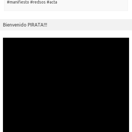
#manifiesto #redsos #acta
Bienvenido PIRATA!!!