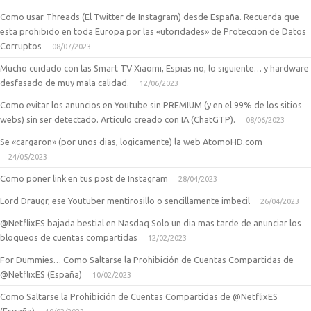
Como usar Threads (El Twitter de Instagram) desde España. Recuerda que
esta prohibido en toda Europa por las «utoridades» de Proteccion de Datos
Corruptos
08/07/2023
Mucho cuidado con las Smart TV Xiaomi, Espias no, lo siguiente… y hardware
desfasado de muy mala calidad.
12/06/2023
Como evitar los anuncios en Youtube sin PREMIUM (y en el 99% de los sitios
webs) sin ser detectado. Articulo creado con IA (ChatGTP).
08/06/2023
Se «cargaron» (por unos dias, logicamente) la web AtomoHD.com
24/05/2023
Como poner link en tus post de Instagram
28/04/2023
Lord Draugr, ese Youtuber mentirosillo o sencillamente imbecil
26/04/2023
@NetflixES bajada bestial en Nasdaq Solo un dia mas tarde de anunciar los
bloqueos de cuentas compartidas
12/02/2023
For Dummies… Como Saltarse la Prohibición de Cuentas Compartidas de
@NetflixES (España)
10/02/2023
Como Saltarse la Prohibición de Cuentas Compartidas de @NetflixES
(España)