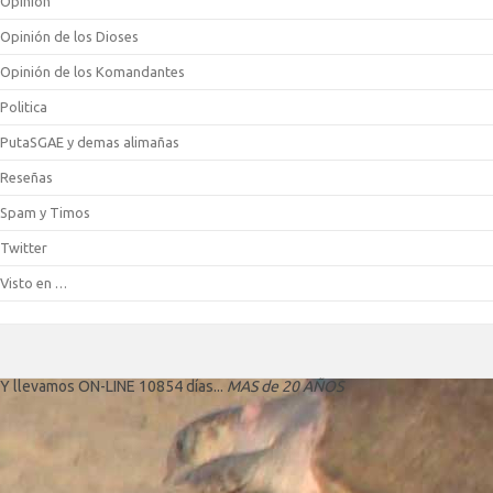
Opinión
Opinión de los Dioses
Opinión de los Komandantes
Politica
PutaSGAE y demas alimañas
Reseñas
Spam y Timos
Twitter
Visto en …
Y llevamos ON-LINE 10854 días...
MAS de 20 AÑOS