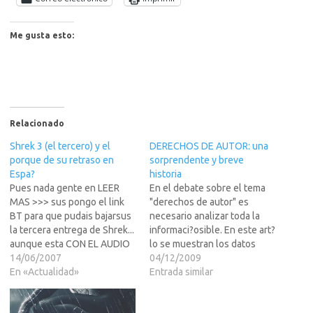
Me gusta esto:
Relacionado
Shrek 3 (el tercero) y el
DERECHOS DE AUTOR: una
porque de su retraso en
sorprendente y breve
Espa?
historia
Pues nada gente en LEER
En el debate sobre el tema
MAS >>> sus pongo el link
"derechos de autor" es
BT para que pudais bajarsus
necesario analizar toda la
la tercera entrega de Shrek...
informaci?osible. En este art?
aunque esta CON EL AUDIO
lo se muestran los datos
QUE GRABARON EN
14/06/2007
hist?os sobre el verdadero
04/12/2009
MEXICO. No es que sea un
En «Actualidad»
origen de este
Entrada similar
mal doblaje pues lo que son
derecho.Asimismo se
dibujos animados y demas
profundiza en lo que est?