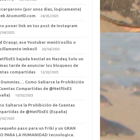
«cargaron» (por unos dias, logicamente)
web AtomoHD.com
24/05/2023
o poner link en tus post de Instagram
/04/2023
d Draugr, ese Youtuber mentirosillo o
cillamente imbecil
26/04/2023
tflixES bajada bestial en Nasdaq Solo un
 mas tarde de anunciar los bloqueos de
ntas compartidas
12/02/2023
 Dummies… Como Saltarse la Prohibición
Cuentas Compartidas de @NetflixES
paña)
10/02/2023
o Saltarse la Prohibición de Cuentas
partidas de @NetflixES (España)
/02/2023
pequeño paso para un Friki y un GRAN
O PARA LA HUMANIDAD tecnologica.