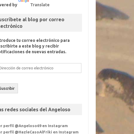
wered by
Translate
uscríbete al blog por correo
lectrónico
ntroduce tu correo electrónico para
scribirte a este blog y recibir
otificaciones de nuevas entradas.
rección
e
orreo
ectrónico
Suscribir
as redes sociales del Angeloso
er perfil @Angeloso69 en Instagram
r perfil @HazleCasoAlFriki en Instagram