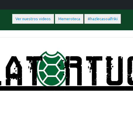
Ver nuestros videos
Memeroteca
#hazlecasoalfriki