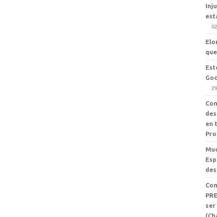
Inj
est
02
Elo
que
Est
Goo
29
Com
des
en 
Pro
Muc
Esp
des
Com
PRE
ser
(Ch