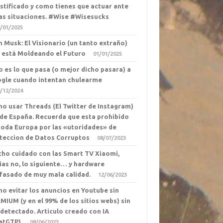
ustificado y como tienes que actuar ante
as situaciones. #Wise #Wisesucks
/01/2025
n Musk: El Visionario (un tanto extraño)
 está Moldeando el Futuro
01/01/2025
o es lo que pasa (o mejor dicho pasara) a
gle cuando intentan chulearme
/12/2024
o usar Threads (El Twitter de Instagram)
de España. Recuerda que esta prohibido
toda Europa por las «utoridades» de
teccion de Datos Corruptos
08/07/2023
ho cuidado con las Smart TV Xiaomi,
ias no, lo siguiente… y hardware
fasado de muy mala calidad.
12/06/2023
o evitar los anuncios en Youtube sin
MIUM (y en el 99% de los sitios webs) sin
 detectado. Articulo creado con IA
atGTP).
08/06/2023