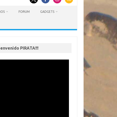
MOS
FORUM
GADGETS
ienvenido PIRATA!!!