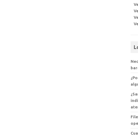
Ve
Ve
Ve
V
L
Nec
bar
¿Po
alg
¿Sa
ind
ate
Fil
ope
Cua