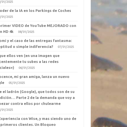
/01/2025
Poder de la IA en los Parkings de Coches
/01/2025
primer VIDEO de YouTube MEJORADO con
en HD 4k
08/01/2025
omi y el caso de las entregas fantasma:
eptitud o simple indiferencia?
07/01/2025
que ellos ven (en una imagen que
centemente tu subes a las redes
ciales»)
06/01/2025
ocence, mi gran amiga, lanza un nuevo
gle
05/01/2025
e el ladrón (Google), que todos son de su
dición… Parte 2 de la demanda que voy a
ezar contra ellos por chulearme
/01/2025
Experiencia con Wise, y mas siendo uno de
 primeros clientes. Un Bloqueo