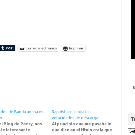
Correo electrónico
Imprimir
S
ades de Banda ancha en
Rapidshare, limita las
o
velocidades de descarga
T
l Blog de Pedry, nos
Al principio que me pasaba lo
ste interesante
que dice en el titulo creia que