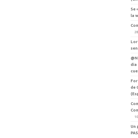
Se 
la 
Com
28
Lor
sen
@Ne
dia
cue
For
de 
(Es
Com
Com
10
Un 
PAS