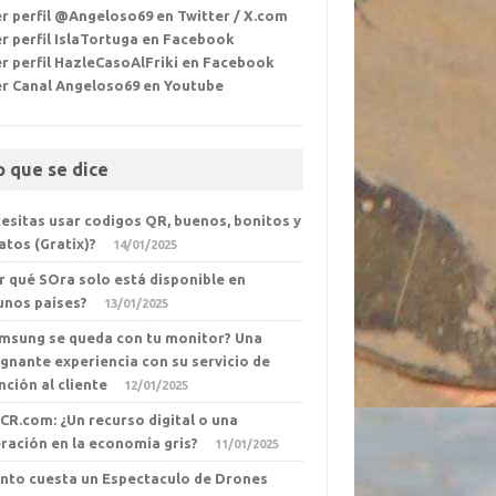
r perfil @Angeloso69 en Twitter / X.com
r perfil IslaTortuga en Facebook
r perfil HazleCasoAlFriki en Facebook
er Canal Angeloso69 en Youtube
o que se dice
esitas usar codigos QR, buenos, bonitos y
atos (Gratix)?
14/01/2025
r qué SOra solo está disponible en
unos países?
13/01/2025
msung se queda con tu monitor? Una
ignante experiencia con su servicio de
nción al cliente
12/01/2025
eCR.com: ¿Un recurso digital o una
ración en la economía gris?
11/01/2025
nto cuesta un Espectaculo de Drones