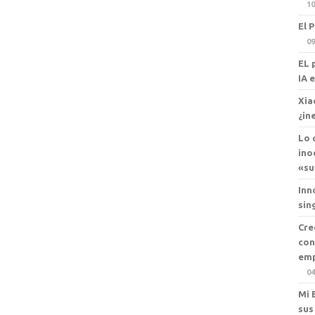
10
El 
09
EL 
IA 
Xia
¿in
Lo 
ino
«su
Inn
sin
Cre
con
emp
04
Mi 
sus