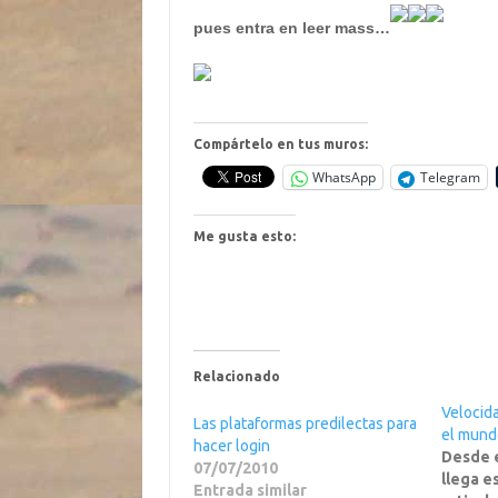
pues entra en leer mass…
Compártelo en tus muros:
WhatsApp
Telegram
Me gusta esto:
Relacionado
Velocid
Las plataformas predilectas para
el mund
hacer login
Desde e
07/07/2010
llega e
Entrada similar