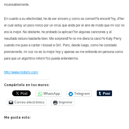
incansablemente.
En cuanto a su efectividad, he de ser sincero y como os coment?a encontr?oy, d?en
el cual estoy un poco ronco por un virus que anda por el aire de modo que mi voz no
era la mejor. No obstante, he probado la aplicaci?on algunas canciones y el
resultado estuvo bastante bien. Me sorprendi?e no me diera la canci?e Katy Perry
cuando me puse a cantar i kissed a Girl. Pero, desde luego, como he constado
previamente, mi voz no es la mejor hoy y apenas se me entiende en persona como
para que un algoritmo inform?co pueda entenderme.
http://www.midomi.com/
Compártelo en tus muros:
WhatsApp
Telegram
Correo electrónico
Imprimir
Me gusta esto: