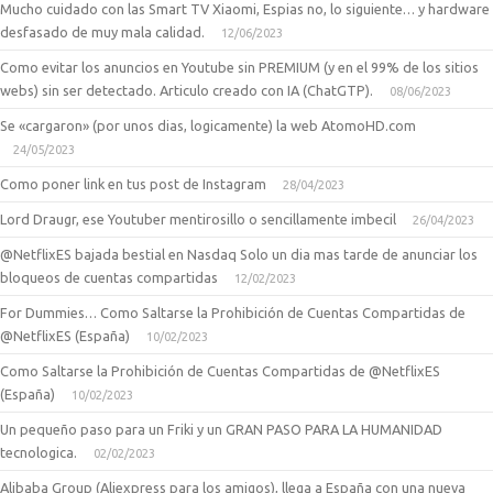
Mucho cuidado con las Smart TV Xiaomi, Espias no, lo siguiente… y hardware
desfasado de muy mala calidad.
12/06/2023
Como evitar los anuncios en Youtube sin PREMIUM (y en el 99% de los sitios
webs) sin ser detectado. Articulo creado con IA (ChatGTP).
08/06/2023
Se «cargaron» (por unos dias, logicamente) la web AtomoHD.com
24/05/2023
Como poner link en tus post de Instagram
28/04/2023
Lord Draugr, ese Youtuber mentirosillo o sencillamente imbecil
26/04/2023
@NetflixES bajada bestial en Nasdaq Solo un dia mas tarde de anunciar los
bloqueos de cuentas compartidas
12/02/2023
For Dummies… Como Saltarse la Prohibición de Cuentas Compartidas de
@NetflixES (España)
10/02/2023
Como Saltarse la Prohibición de Cuentas Compartidas de @NetflixES
(España)
10/02/2023
Un pequeño paso para un Friki y un GRAN PASO PARA LA HUMANIDAD
tecnologica.
02/02/2023
Alibaba Group (Aliexpress para los amigos), llega a España con una nueva