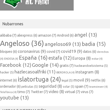
Nubarrones
angel
(13)
alibaba
(7)
amazon
(7)
aliexpress
(6)
Android
(6)
Angeloso
(36)
badia
(15)
angeloso69
(13)
coronavirus
(9)
covid19
(9)
covid
(7)
bloqueo
(6)
datos
(6)
derechos
España
(16)
estafa
(12)
Europa
(8)
(4)
ENDESA
(4)
evitar
(4)
Google
(14)
Facebook
(12)
gratis
(7)
hackeandoelsistema
(5)
hazlecasoalfriki
(11)
instagram
(8)
hacker
(5)
IBERDROLA
(4)
islatortuga
(24)
movil
(9)
internet
(6)
netflix
(6)
legal
(5)
seguridad
(8)
spain
(7)
ordenador
(6)
películas
(5)
solar
(5)
teamviewer
(4)
video
(8)
timo
(7)
Twitter
(7)
virtual
(7)
virus
(7)
Telefónica
(4)
youtube
(13)