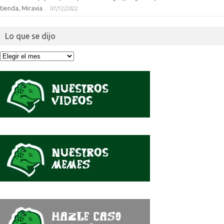
tienda, Miravia
07/12/2022
Lo que se dijo
Lo
que
se
dijo