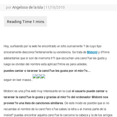
por
Angeloso de la Isla
|
11/10/2010
Hoy, surfeando por la web he encontrado un sitio sumamente ? de cuyo tipo
sinceramente desconoc?enteramente su existencia. Se trata de
Midomi
y d?nme
adelantarles que si son de memoria fr?l que escuchan una canci?ue les gusta y
luego se olvidan del nombre esta aplicaci?nline es para ustedes.
puedes cantar o tararear la canci?ue les gusta por el
micr?o…
seguir en leer masss..
Midomi es una p?na web muy interesante en la cual
el usuario puede cantar u
tararear la canci?ue le gusta y gracias al micr?o del ordenador Midomi nos
proveer?e una lista de canciones similares
. De este modo es posible que si no
recuerdas el nombre de la canci?ero s?ue sabes la letra u al menos parte de la
melod? puedas encontrar aquella canci?ue te carcome la cabeza y la de tus amigos