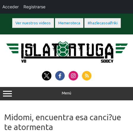
Acceder
Registrarse
Ver nuestros videos
Memeroteca
#hazlecasoalfriki
Saltar
al
contenido
Menú
Midomi, encuentra esa canci?ue
te atormenta