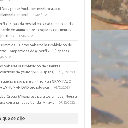
 Draugr, ese Youtuber mentirosillo o
illamente imbecil
26/04/2023
tflixES bajada bestial en Nasdaq Solo un dia
 tarde de anunciar los bloqueos de cuentas
partidas
12/02/2023
 Dummies… Como Saltarse la Prohibición de
ntas Compartidas de @NetflixES (España)
/02/2023
o Saltarse la Prohibición de Cuentas
partidas de @NetflixES (España)
10/02/2023
pequeño paso para un Friki y un GRAN PASO
A LA HUMANIDAD tecnologica.
02/02/2023
aba Group (Aliexpress para los amigos), llega a
aña con una nueva tienda, Miravia
07/12/2022
o que se dijo