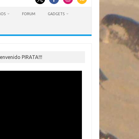
MOS
FORUM
GADGETS
ienvenido PIRATA!!!