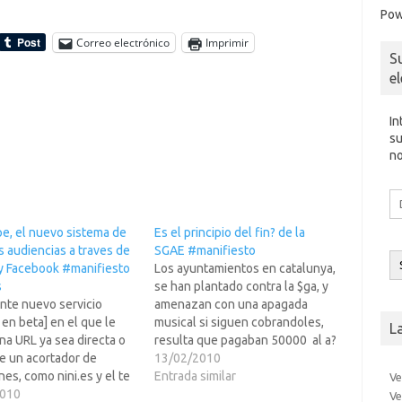
Pow
Correo electrónico
Imprimir
S
e
In
su
no
Di
d
co
e, el nuevo sistema de
Es el principio del fin? de la
el
s audiencias a traves de
SGAE #manifiesto
 y Facebook #manifiesto
Los ayuntamientos en catalunya,
s
se han plantado contra la $ga, y
nte nuevo servicio
amenazan con una apagada
 en beta] en el que le
musical si siguen cobrandoles,
L
a URL ya sea directa o
resulta que pagaban 50000  al a?
e un acortador de
y la cosa no esta para ir tirando
13/02/2010
nes, como nini.es y el te
el dinero, mas cuando, como
Entrada similar
Ve
la audiencia de la misma
2010
siempre digo, encima
Ve