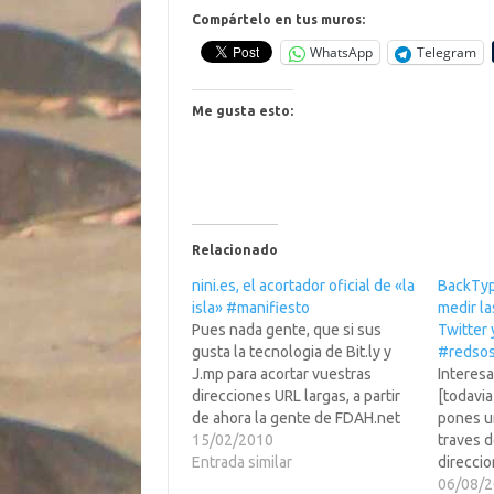
Compártelo en tus muros:
WhatsApp
Telegram
Me gusta esto:
Relacionado
nini.es, el acortador oficial de «la
BackTyp
isla» #manifiesto
medir la
Pues nada gente, que si sus
Twitter
gusta la tecnologia de Bit.ly y
#redso
J.mp para acortar vuestras
Interesa
direcciones URL largas, a partir
[todavia
de ahora la gente de FDAH.net
pones un
sus ofrece el primer acortador
15/02/2010
traves d
de URL con dicha tecnologia
Entrada similar
direccio
dentro del dominio .es
calcula 
06/08/