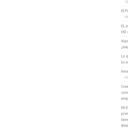
10
El P
09
EL 
HD 
Xiao
¿ine
Lo 
tu s
Inno
05
Cree
con
emp
Mi 
prim
tien
#Wi