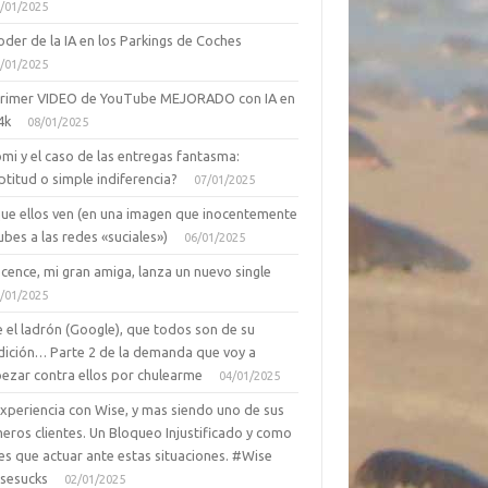
/01/2025
oder de la IA en los Parkings de Coches
/01/2025
primer VIDEO de YouTube MEJORADO con IA en
4k
08/01/2025
mi y el caso de las entregas fantasma:
ptitud o simple indiferencia?
07/01/2025
que ellos ven (en una imagen que inocentemente
ubes a las redes «suciales»)
06/01/2025
cence, mi gran amiga, lanza un nuevo single
/01/2025
 el ladrón (Google), que todos son de su
dición… Parte 2 de la demanda que voy a
ezar contra ellos por chulearme
04/01/2025
Experiencia con Wise, y mas siendo uno de sus
eros clientes. Un Bloqueo Injustificado y como
es que actuar ante estas situaciones. #Wise
sesucks
02/01/2025