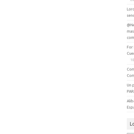
Lord
senc
@Ne
mas
com
For
Cue
10
Com
Com
Un 
PAR
Alib
Esp
L