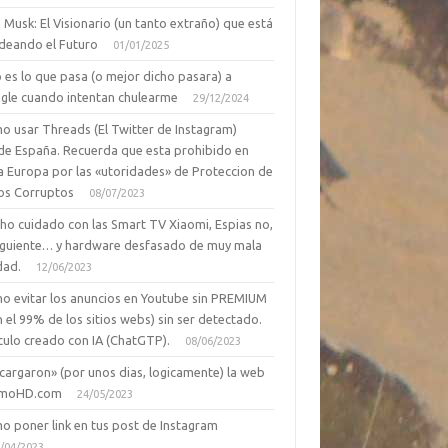
 Musk: El Visionario (un tanto extraño) que está
deando el Futuro
01/01/2025
 es lo que pasa (o mejor dicho pasara) a
gle cuando intentan chulearme
29/12/2024
o usar Threads (El Twitter de Instagram)
de España. Recuerda que esta prohibido en
a Europa por las «utoridades» de Proteccion de
os Corruptos
08/07/2023
ho cuidado con las Smart TV Xiaomi, Espias no,
siguiente… y hardware desfasado de muy mala
dad.
12/06/2023
o evitar los anuncios en Youtube sin PREMIUM
n el 99% de los sitios webs) sin ser detectado.
culo creado con IA (ChatGTP).
08/06/2023
cargaron» (por unos dias, logicamente) la web
moHD.com
24/05/2023
o poner link en tus post de Instagram
/04/2023