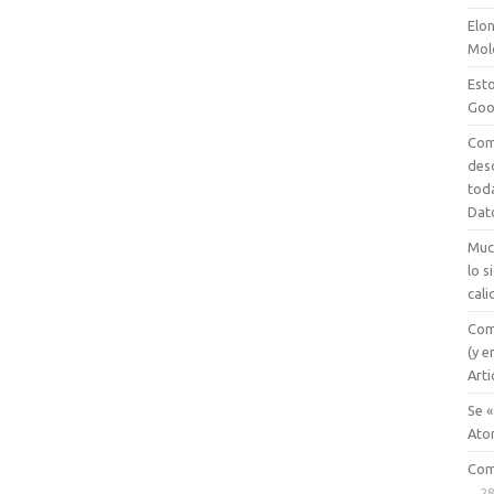
Elon
Mol
Esto
Goo
Com
des
tod
Dat
Muc
lo 
cali
Com
(y e
Arti
Se «
Ato
Com
28