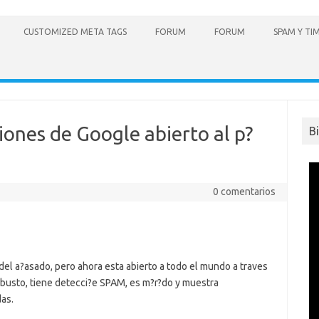
CUSTOMIZED META TAGS
FORUM
FORUM
SPAM Y TI
iones de Google abierto al p?
B
0 comentarios
el a?asado, pero ahora esta abierto a todo el mundo a traves
robusto, tiene detecci?e SPAM, es m?r?do y muestra
das.