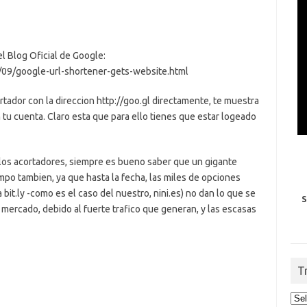
l Blog Oficial de Google:
/09/google-url-shortener-gets-website.html
rtador con la direccion http://goo.gl directamente, te muestra
tu cuenta. Claro esta que para ello tienes que estar logeado
e los acortadores, siempre es bueno saber que un gigante
o tambien, ya que hasta la fecha, las miles de opciones
bit.ly -como es el caso del nuestro, nini.es) no dan lo que se
S
mercado, debido al fuerte trafico que generan, y las escasas
T