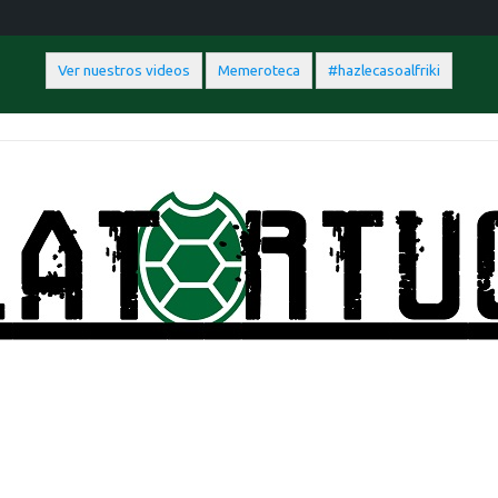
Ver nuestros videos
Memeroteca
#hazlecasoalfriki