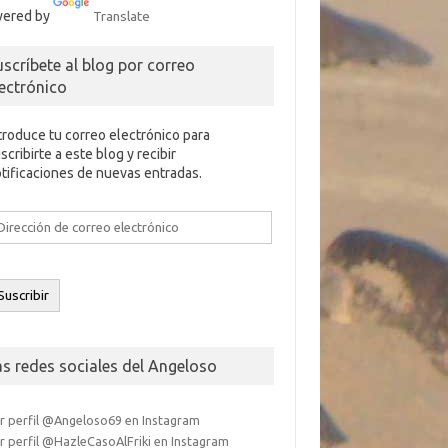
ered by
Translate
uscríbete al blog por correo
lectrónico
troduce tu correo electrónico para
scribirte a este blog y recibir
tificaciones de nuevas entradas.
rección
e
rreo
ectrónico
Suscribir
as redes sociales del Angeloso
r perfil @Angeloso69 en Instagram
r perfil @HazleCasoAlFriki en Instagram