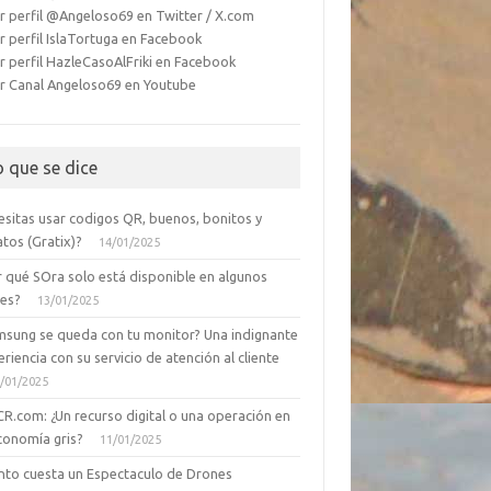
r perfil @Angeloso69 en Twitter / X.com
r perfil IslaTortuga en Facebook
r perfil HazleCasoAlFriki en Facebook
r Canal Angeloso69 en Youtube
o que se dice
esitas usar codigos QR, buenos, bonitos y
tos (Gratix)?
14/01/2025
r qué SOra solo está disponible en algunos
ses?
13/01/2025
msung se queda con tu monitor? Una indignante
riencia con su servicio de atención al cliente
/01/2025
CR.com: ¿Un recurso digital o una operación en
conomía gris?
11/01/2025
nto cuesta un Espectaculo de Drones