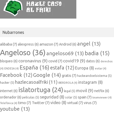
Nubarrones
angel
(13)
alibaba
(7)
amazon
(7)
aliexpress
(6)
Android
(6)
Angeloso
(36)
badia
(15)
angeloso69
(13)
coronavirus
(9)
covid19
(9)
covid
(7)
bloqueo
(6)
datos
(6)
derechos
España
(16)
estafa
(12)
Europa
(8)
(4)
ENDESA
(4)
evitar
(4)
Google
(14)
Facebook
(12)
gratis
(7)
hackeandoelsistema
(5)
hazlecasoalfriki
(11)
instagram
(8)
hacker
(5)
IBERDROLA
(4)
islatortuga
(24)
movil
(9)
internet
(6)
netflix
(6)
legal
(5)
seguridad
(8)
spain
(7)
ordenador
(6)
películas
(5)
solar
(5)
teamviewer
(4)
video
(8)
timo
(7)
Twitter
(7)
virtual
(7)
virus
(7)
Telefónica
(4)
youtube
(13)