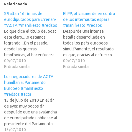
Relacionado
S?faltan 16 firmas de
El PP, oficialmente en contra
eurodiputados para «frenar»
de los internautas espa?s
#ACTA #manifiesto #redsos
#manifiesto #redsos
Lo que dice el titulo del post
Despu?de una intensa
esta claro... lo estamos
batalla desarrollada en
logrando....En el pasado,
todos los pa?s europeos
desde las guerras
simult?amente, el resultado
timofonicas, al hacer fuerza
es que, gracias al esfuerzo
desde Internet todos a una,
09/07/2010
de miles de internautas, que
09/07/2010
hemos conseguido lo que
Entrada similar
han contribuido a
Entrada similar
nos proponiamos... todavia
sensibilizar al Parlamento
Los negociadores de ACTA
teneis mentalidad Alemana y
con sus e-mails y con sus
humillan al Parlamento
pensais que no lo vamos a
llamadas, la Declaraci?st?
Europeo #manifiesto
lograr?En vista del exito de
irtualmente aprobada, a falta
#redsos #acta
utlima de…
de conseguir s?16 firmas m?
13 de julio de 2010 En el d?
durante el pr?o plenario,
de ayer, muy pocos d?
en…
despu?de que una avalancha
de eurodiputados obligase al
presidente del Parlamento
Europeo a ampliar el plazo
13/07/2010