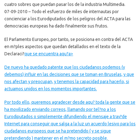
cuatro sobres que puedan pasar los de la industria Multimedia.
07-09-2010
– Todo el esfuerzo de miles de internautas por
concienciar a los Eurodiputados de los peligros del ACTA para las
democracias europeas ha dado finalmente sus frutos.
El Parlamento Europeo, por tanto, se posiciona en contra del ACTA
en m?ples aspectos que quedan detallados en el texto de la
Declaraci?
que se encuentra aqu?a>
De nuevo ha quedado patente que los ciudadanos podemos (y
debemos) influir en las decisiones que se toman en Bruselas, y que
nos afectan y preocupan, y tenemos la capacidad para hacerlo, si
actuamos unidos en los momentos importantes.
Por todo ello, queremos agradecer desde aqu? toda la gente que se
ha movilizado enviando correos, llamando por tel?no a los
Eurodiputados o simplemente difundiendo el mensaje a trav?de
Internet para conseguir que salga a la luz un acuerdo lesivo para los
ciudadanos europeos que se ha pretendido ( y se sigue
pretendiendo ) mantener en el m?mo secreto posible.