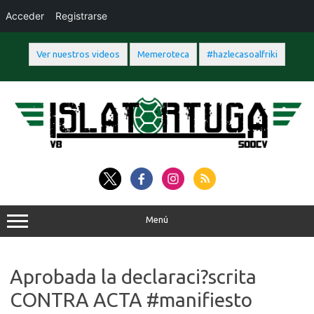
Acceder
Registrarse
Ver nuestros videos
Memeroteca
#hazlecasoalfriki
Saltar
al
contenido
Menú
Aprobada la declaraci?scrita
CONTRA ACTA #manifiesto