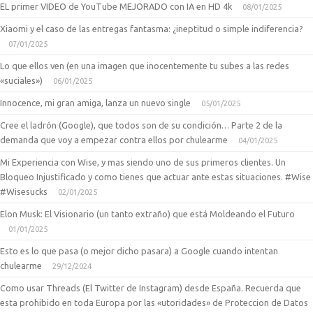
EL primer VIDEO de YouTube MEJORADO con IA en HD 4k
08/01/2025
Xiaomi y el caso de las entregas fantasma: ¿ineptitud o simple indiferencia?
07/01/2025
Lo que ellos ven (en una imagen que inocentemente tu subes a las redes
«suciales»)
06/01/2025
Innocence, mi gran amiga, lanza un nuevo single
05/01/2025
Cree el ladrón (Google), que todos son de su condición… Parte 2 de la
demanda que voy a empezar contra ellos por chulearme
04/01/2025
Mi Experiencia con Wise, y mas siendo uno de sus primeros clientes. Un
Bloqueo Injustificado y como tienes que actuar ante estas situaciones. #Wise
#Wisesucks
02/01/2025
Elon Musk: El Visionario (un tanto extraño) que está Moldeando el Futuro
01/01/2025
Esto es lo que pasa (o mejor dicho pasara) a Google cuando intentan
chulearme
29/12/2024
Como usar Threads (El Twitter de Instagram) desde España. Recuerda que
esta prohibido en toda Europa por las «utoridades» de Proteccion de Datos