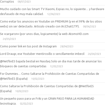
Corruptos
08/07/2023
Mucho cuidado con las Smart TV Xiaomi, Espias no, lo siguiente… y hardware
desfasado de muy mala calidad.
12/06/2023
Como evitar los anuncios en Youtube sin PREMIUM (y en el 99% de los sitios
webs) sin ser detectado. Articulo creado con IA (ChatGTP).
08/06/2023
Se «cargaron» (por unos dias, logicamente) la web AtomoHD.com
24/05/2023
Como poner link en tus post de Instagram
28/04/2023
Lord Draugr, ese Youtuber mentirosillo o sencillamente imbecil
26/04/2023
@NetflixES bajada bestial en Nasdaq Solo un dia mas tarde de anunciar los
bloqueos de cuentas compartidas
12/02/2023
For Dummies… Como Saltarse la Prohibición de Cuentas Compartidas de
@NetflixES (España)
10/02/2023
Como Saltarse la Prohibición de Cuentas Compartidas de @NetflixES
(España)
10/02/2023
Un pequeño paso para un Friki y un GRAN PASO PARA LA HUMANIDAD
tecnologica.
02/02/2023