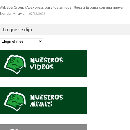
Alibaba Group (Aliexpress para los amigos), llega a España con una nueva
tienda, Miravia
07/12/2022
Lo que se dijo
Lo
que
se
dijo