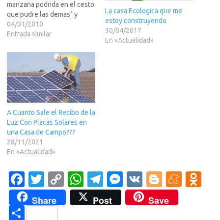
manzana podrida en el cesto
La casa Ecologica que me
que pudre las demas" y
estoy construyendo
como sabeis, Internet es
04/01/2010
30/04/2017
perfecta para dar timos a
Entrada similar
En «Actualidad»
gente que no se entera
mucho y esas manzanas
podridas abundan
ultimamente mucho.Bueno,
el caso que la epoca es…
A Cuanto Sale el Recibo de la
Luz Con Placas Solares en
una Casa de Campo???
28/11/2021
En «Actualidad»
Fa
T
C
W
T
M
V
Bl
M
O
c
w
o
h
el
es
K
o
e
d
Share
Post
Save
e
it
p
at
e
se
g
n
n
C