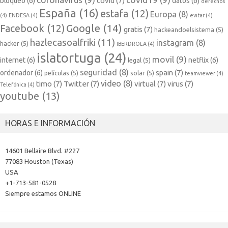
covid
(7)
bloqueo
(6)
datos
(6)
derechos
España
(16)
estafa
(12)
Europa
(8)
(4)
ENDESA
(4)
evitar
(4)
Google
(14)
Facebook
(12)
gratis
(7)
hackeandoelsistema
(5)
hazlecasoalfriki
(11)
instagram
(8)
hacker
(5)
IBERDROLA
(4)
islatortuga
(24)
movil
(9)
internet
(6)
netflix
(6)
legal
(5)
seguridad
(8)
spain
(7)
ordenador
(6)
películas
(5)
solar
(5)
teamviewer
(4)
video
(8)
timo
(7)
Twitter
(7)
virtual
(7)
virus
(7)
Telefónica
(4)
youtube
(13)
HORAS E INFORMACIÓN
14601 Bellaire Blvd. #227
77083 Houston (Texas)
USA
+1-713-581-0528
Siempre estamos ONLINE