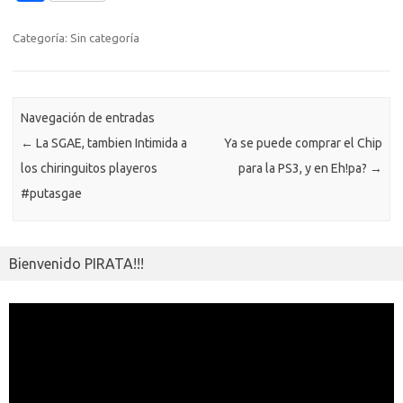
b
te
y
s
gr
n
g
e
o
o
o
r
Li
A
a
g
er
a
kl
m
Categoría: Sin categoría
o
n
p
m
er
m
as
p
k
k
p
e
sn
ar
ik
Navegación de entradas
ti
←
La SGAE, tambien Intimida a
Ya se puede comprar el Chip
i
r
los chiringuitos playeros
para la PS3, y en Eh!pa?
→
#putasgae
Bienvenido PIRATA!!!