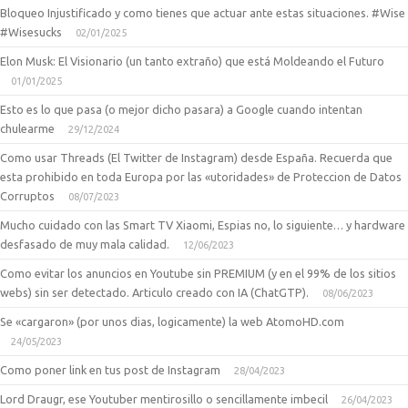
Bloqueo Injustificado y como tienes que actuar ante estas situaciones. #Wise
#Wisesucks
02/01/2025
Elon Musk: El Visionario (un tanto extraño) que está Moldeando el Futuro
01/01/2025
Esto es lo que pasa (o mejor dicho pasara) a Google cuando intentan
chulearme
29/12/2024
Como usar Threads (El Twitter de Instagram) desde España. Recuerda que
esta prohibido en toda Europa por las «utoridades» de Proteccion de Datos
Corruptos
08/07/2023
Mucho cuidado con las Smart TV Xiaomi, Espias no, lo siguiente… y hardware
desfasado de muy mala calidad.
12/06/2023
Como evitar los anuncios en Youtube sin PREMIUM (y en el 99% de los sitios
webs) sin ser detectado. Articulo creado con IA (ChatGTP).
08/06/2023
Se «cargaron» (por unos dias, logicamente) la web AtomoHD.com
24/05/2023
Como poner link en tus post de Instagram
28/04/2023
Lord Draugr, ese Youtuber mentirosillo o sencillamente imbecil
26/04/2023