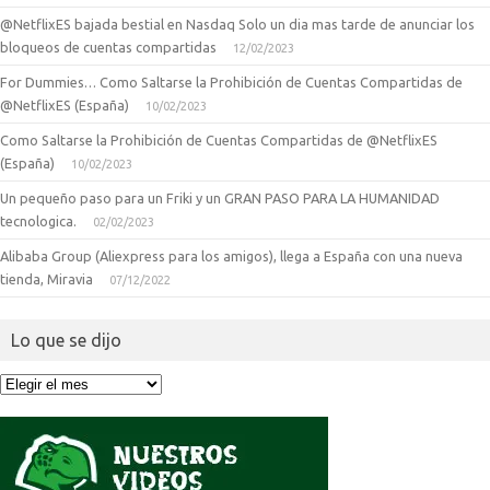
@NetflixES bajada bestial en Nasdaq Solo un dia mas tarde de anunciar los
bloqueos de cuentas compartidas
12/02/2023
For Dummies… Como Saltarse la Prohibición de Cuentas Compartidas de
@NetflixES (España)
10/02/2023
Como Saltarse la Prohibición de Cuentas Compartidas de @NetflixES
(España)
10/02/2023
Un pequeño paso para un Friki y un GRAN PASO PARA LA HUMANIDAD
tecnologica.
02/02/2023
Alibaba Group (Aliexpress para los amigos), llega a España con una nueva
tienda, Miravia
07/12/2022
Lo que se dijo
Lo
que
se
dijo