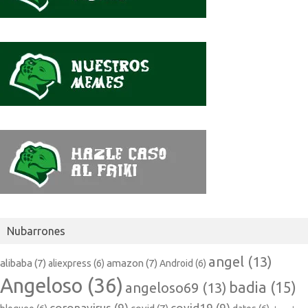
Nubarrones
angel
(13)
alibaba
(7)
amazon
(7)
aliexpress
(6)
Android
(6)
Angeloso
(36)
badia
(15)
angeloso69
(13)
coronavirus
(9)
covid19
(9)