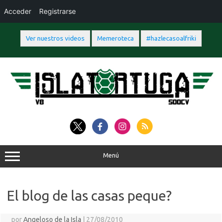
Acceder
Registrarse
Ver nuestros videos
Memeroteca
#hazlecasoalfriki
Saltar
al
contenido
Menú
El blog de las casas peque?
por
Angeloso de la Isla
|
27/08/2010