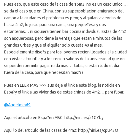
Pues eso, que este caso de la casa de 16m2, no es un caso unico,…
se da el caso que en China, con su superpoblacion emigrando del
campo a la ciudades el problema es peor, y alquilan viviendas de
hasta 4m2, lo justo para una cama, una peque?esa y dos
estanterias… ni siquiera tienen ba? cocina individual. Estas de 4m2
son asquerosas, pero tiene la ventaja que estan a minutos de las
grandes urbes y que el alquiler solo cuesta 40 al mes.
Especialemente dise?s para los jovenes recien llegados a la ciudad
con vistas a triunfar y a los recien salidos de la universidad que no
se pueden permitir pagar nada mas…. total, si estan todo el dia
fuera de la casa, para que necesitan mas???
Pues en LEER MAS >>> sus deje el link a este blog, la noticia en
Espa?y el link a las viviendas de estas chinas de 4m2… para flipar.
@Angeloso69
Aqui el articulo en Espa?en ABC: http://nini.es/a1GYby
Aqui lo del articulo de las casas de 4m2: http://nini.es/cpU43O