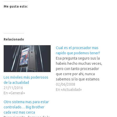
Me gusta esto:
Relacionado
Cual es el procesador mas
rapido que podemos tener?
Esa pregunta seguro sus la
habeis hecho muchas veces,
pero con tanto procesador
que corre por ahi, nunca
Los móviles más poderosos
sabemos si lo que estamos
de la actualidad
comprando es lo mass
02/06/2008
21/11/2016
ultimo, lo mas rapido, lo mas
En «Actualidad»
En «General»
mejor, etc...Pues en LEER
MAS >>> sus pongo una
Otro sistema mas para estar
completa lista de todos o
controlado… Big Brother
casi todos los…
cada vez mas cerca