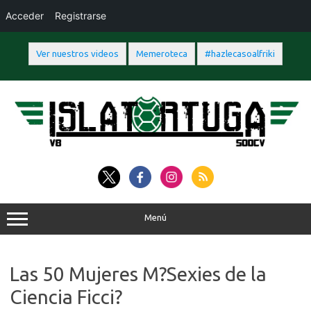
Acceder
Registrarse
Ver nuestros videos
Memeroteca
#hazlecasoalfriki
Saltar
al
contenido
Menú
Las 50 Mujeres M?Sexies de la
Ciencia Ficci?