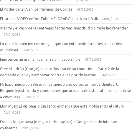
El Poder de la IA en los Parkings de Coches
09/01/2025
EL primer VIDEO de YouTube MEJORADO con IA en HD 4k
08/01/2025
Xiaomi y el caso de las entregas fantasma: ¿ineptitud o simple indiferencia?
07/01/2025
Lo que ellos ven (en una imagen que inocentemente tu subes a las redes
«suciales»)
06/01/2025
Innocence, mi gran amiga, lanza un nuevo single
05/01/2025
Cree el ladrón (Google), que todos son de su condición… Parte 2 de la
demanda que voy a empezar contra ellos por chulearme
04/01/2025
Mi Experiencia con Wise, y mas siendo uno de sus primeros clientes. Un
Bloqueo Injustificado y como tienes que actuar ante estas situaciones. #Wise
#Wisesucks
02/01/2025
Elon Musk: El Visionario (un tanto extraño) que está Moldeando el Futuro
01/01/2025
Esto es lo que pasa (o mejor dicho pasara) a Google cuando intentan
chulearme
29/12/2024