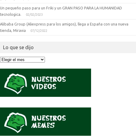
Un pequeño paso para un Friki y un GRAN PASO PARA LA HUMANIDAD
tecnologica.
02/02/2023
Alibaba Group (Aliexpress para los amigos), llega a España con una nueva
tienda, Miravia
07/12/2022
Lo que se dijo
Lo
que
se
dijo