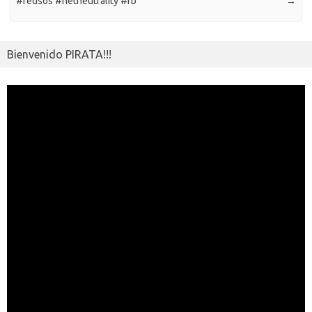
#redsos #netneutrality #fb
→
Bienvenido PIRATA!!!