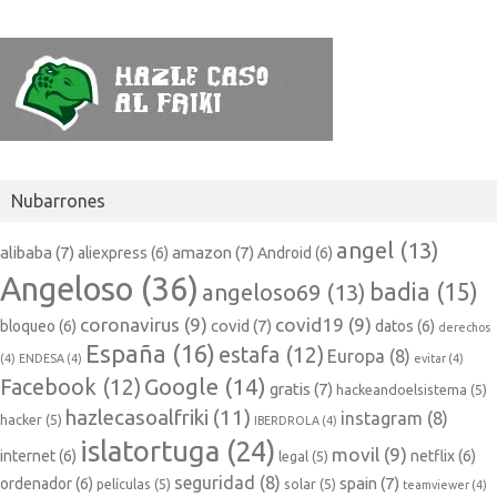
Nubarrones
angel
(13)
alibaba
(7)
amazon
(7)
aliexpress
(6)
Android
(6)
Angeloso
(36)
badia
(15)
angeloso69
(13)
coronavirus
(9)
covid19
(9)
covid
(7)
bloqueo
(6)
datos
(6)
derechos
España
(16)
estafa
(12)
Europa
(8)
(4)
ENDESA
(4)
evitar
(4)
Google
(14)
Facebook
(12)
gratis
(7)
hackeandoelsistema
(5)
hazlecasoalfriki
(11)
instagram
(8)
hacker
(5)
IBERDROLA
(4)
islatortuga
(24)
movil
(9)
internet
(6)
netflix
(6)
legal
(5)
seguridad
(8)
spain
(7)
ordenador
(6)
películas
(5)
solar
(5)
teamviewer
(4)