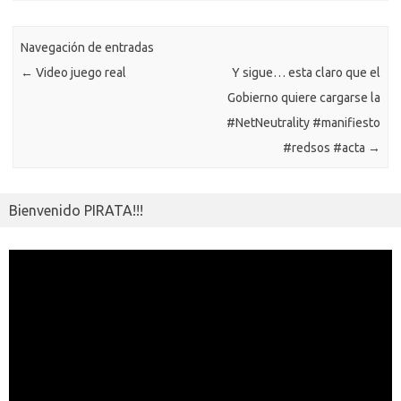
p
k
k
p
e
sn
ar
ik
Navegación de entradas
ti
←
Video juego real
Y sigue… esta claro que el
i
r
Gobierno quiere cargarse la
#NetNeutrality #manifiesto
#redsos #acta
→
Bienvenido PIRATA!!!