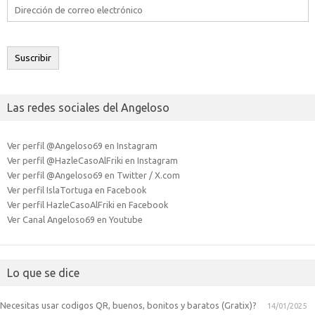
Dirección
de
correo
electrónico
Suscribir
Las redes sociales del Angeloso
Ver perfil @Angeloso69 en Instagram
Ver perfil @HazleCasoAlFriki en Instagram
Ver perfil @Angeloso69 en Twitter / X.com
Ver perfil IslaTortuga en Facebook
Ver perfil HazleCasoAlFriki en Facebook
Ver Canal Angeloso69 en Youtube
Lo que se dice
Necesitas usar codigos QR, buenos, bonitos y baratos (Gratix)?
14/01/2025