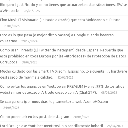
Bloqueo Injustificado y como tienes que actuar ante estas situaciones. #Wise
#Wisesucks
02/01/2025
Elon Musk: El Visionario (un tanto extraño) que está Moldeando el Futuro
01/01/2025
Esto es lo que pasa (o mejor dicho pasara) a Google cuando intentan
chulearme
29/12/2024
Como usar Threads (El Twitter de Instagram) desde España. Recuerda que
esta prohibido en toda Europa por las «utoridades» de Proteccion de Datos
Corruptos
08/07/2023
Mucho cuidado con las Smart TV Xiaomi, Espias no, lo siguiente… y hardware
desfasado de muy mala calidad.
12/06/2023
Como evitar los anuncios en Youtube sin PREMIUM (y en el 99% de los sitios
webs) sin ser detectado. Articulo creado con IA (ChatGTP).
08/06/2023
Se «cargaron» (por unos dias, logicamente) la web AtomoHD.com
24/05/2023
Como poner link en tus post de Instagram
28/04/2023
Lord Draugr, ese Youtuber mentirosillo o sencillamente imbecil
26/04/2023