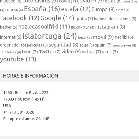
coronavirus
(9)
covid19
(9)
covid
(7)
bloqueo
(6)
datos
(6)
derechos
España
(16)
estafa
(12)
Europa
(8)
(4)
ENDESA
(4)
evitar
(4)
Google
(14)
Facebook
(12)
gratis
(7)
hackeandoelsistema
(5)
hazlecasoalfriki
(11)
instagram
(8)
hacker
(5)
IBERDROLA
(4)
islatortuga
(24)
movil
(9)
internet
(6)
netflix
(6)
legal
(5)
seguridad
(8)
spain
(7)
ordenador
(6)
películas
(5)
solar
(5)
teamviewer
(4)
video
(8)
timo
(7)
Twitter
(7)
virtual
(7)
virus
(7)
Telefónica
(4)
youtube
(13)
HORAS E INFORMACIÓN
14601 Bellaire Blvd. #227
77083 Houston (Texas)
USA
+1-713-581-0528
Siempre estamos ONLINE