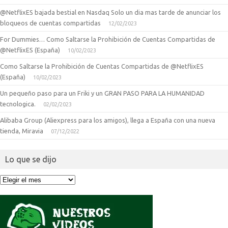
@NetflixES bajada bestial en Nasdaq Solo un dia mas tarde de anunciar los
bloqueos de cuentas compartidas
12/02/2023
For Dummies… Como Saltarse la Prohibición de Cuentas Compartidas de
@NetflixES (España)
10/02/2023
Como Saltarse la Prohibición de Cuentas Compartidas de @NetflixES
(España)
10/02/2023
Un pequeño paso para un Friki y un GRAN PASO PARA LA HUMANIDAD
tecnologica.
02/02/2023
Alibaba Group (Aliexpress para los amigos), llega a España con una nueva
tienda, Miravia
07/12/2022
Lo que se dijo
Lo
que
se
dijo