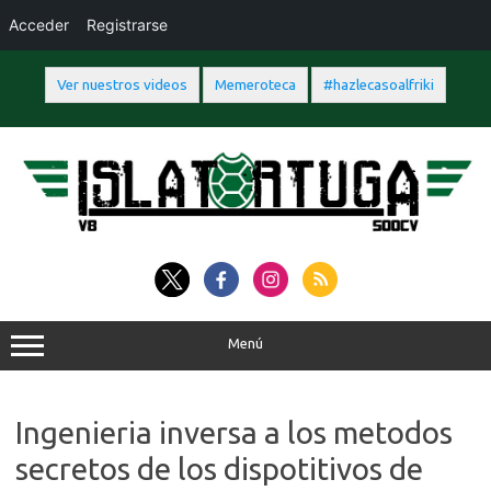
Acceder
Registrarse
Ver nuestros videos
Memeroteca
#hazlecasoalfriki
Saltar
al
contenido
Menú
Ingenieria inversa a los metodos
secretos de los dispotitivos de