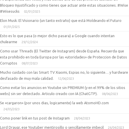
Bloqueo Injustificado y como tienes que actuar ante estas situaciones. #Wise
#Wisesucks
02/01/2025
Elon Musk: El Visionario (un tanto extraño) que está Moldeando el Futuro
01/01/2025
Esto es lo que pasa (o mejor dicho pasara) a Google cuando intentan
chulearme
29/12/2024
Como usar Threads (El Twitter de Instagram) desde España. Recuerda que
esta prohibido en toda Europa por las «utoridades» de Proteccion de Datos
Corruptos
08/07/2023
Mucho cuidado con las Smart TV Xiaomi, Espias no, lo siguiente… y hardware
desfasado de muy mala calidad.
12/06/2023
Como evitar los anuncios en Youtube sin PREMIUM (y en el 99% de los sitios
webs) sin ser detectado. Articulo creado con IA (ChatGTP).
08/06/2023
Se «cargaron» (por unos dias, logicamente) la web AtomoHD.com
24/05/2023
Como poner link en tus post de Instagram
28/04/2023
Lord Draugr, ese Youtuber mentirosillo o sencillamente imbecil
26/04/2023