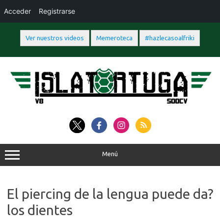
Acceder
Registrarse
Ver nuestros videos
Memeroteca
#hazlecasoalfriki
Saltar
al
contenido
Menú
El piercing de la lengua puede da?
los dientes