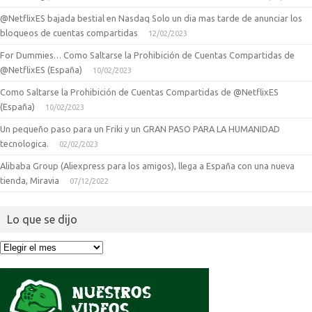
@NetflixES bajada bestial en Nasdaq Solo un dia mas tarde de anunciar los
bloqueos de cuentas compartidas
12/02/2023
For Dummies… Como Saltarse la Prohibición de Cuentas Compartidas de
@NetflixES (España)
10/02/2023
Como Saltarse la Prohibición de Cuentas Compartidas de @NetflixES
(España)
10/02/2023
Un pequeño paso para un Friki y un GRAN PASO PARA LA HUMANIDAD
tecnologica.
02/02/2023
Alibaba Group (Aliexpress para los amigos), llega a España con una nueva
tienda, Miravia
07/12/2022
Lo que se dijo
Lo
que
se
dijo