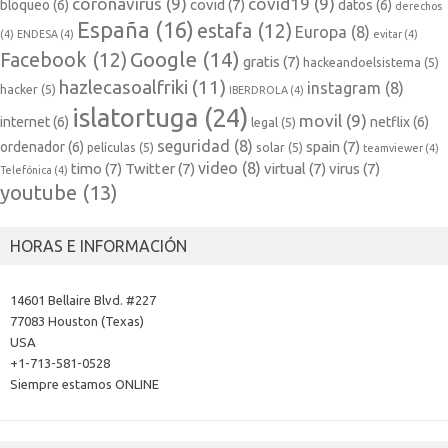
coronavirus
(9)
covid19
(9)
covid
(7)
bloqueo
(6)
datos
(6)
derechos
España
(16)
estafa
(12)
Europa
(8)
(4)
ENDESA
(4)
evitar
(4)
Google
(14)
Facebook
(12)
gratis
(7)
hackeandoelsistema
(5)
hazlecasoalfriki
(11)
instagram
(8)
hacker
(5)
IBERDROLA
(4)
islatortuga
(24)
movil
(9)
internet
(6)
netflix
(6)
legal
(5)
seguridad
(8)
spain
(7)
ordenador
(6)
películas
(5)
solar
(5)
teamviewer
(4)
video
(8)
timo
(7)
Twitter
(7)
virtual
(7)
virus
(7)
Telefónica
(4)
youtube
(13)
HORAS E INFORMACIÓN
14601 Bellaire Blvd. #227
77083 Houston (Texas)
USA
+1-713-581-0528
Siempre estamos ONLINE