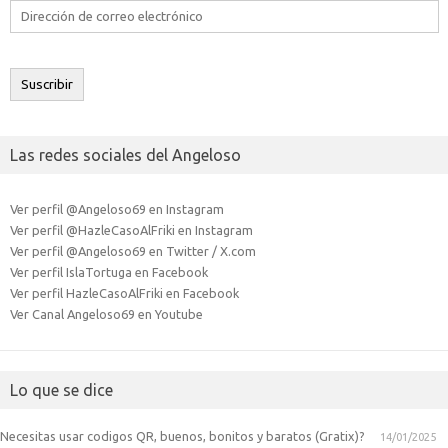
Dirección
de
correo
electrónico
Suscribir
Las redes sociales del Angeloso
Ver perfil @Angeloso69 en Instagram
Ver perfil @HazleCasoAlFriki en Instagram
Ver perfil @Angeloso69 en Twitter / X.com
Ver perfil IslaTortuga en Facebook
Ver perfil HazleCasoAlFriki en Facebook
Ver Canal Angeloso69 en Youtube
Lo que se dice
Necesitas usar codigos QR, buenos, bonitos y baratos (Gratix)?
14/01/2025