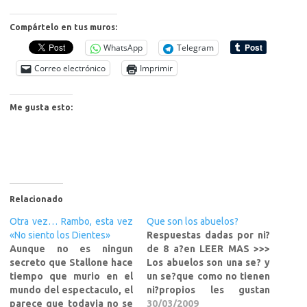
Compártelo en tus muros:
WhatsApp
Telegram
Correo electrónico
Imprimir
Me gusta esto:
Relacionado
Otra vez… Rambo, esta vez
Que son los abuelos?
«No siento los Dientes»
Respuestas dadas por ni?
Aunque no es ningun
de 8 a?en LEER MAS >>>
secreto que Stallone hace
Los abuelos son una se? y
tiempo que murio en el
un se?que como no tienen
mundo del espectaculo, el
ni?propios les gustan
parece que todavia no se
mucho los de los dem? Un
30/03/2009