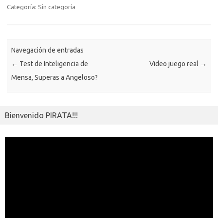
b
r
Li
A
a
n
er
a
kl
m
Categoría: Sin categoría
o
n
p
m
g
m
a
p
o
k
p
er
e
ss
ar
k
ni
Navegación de entradas
ti
←
Test de Inteligencia de
Video juego real
→
ki
r
Mensa, Superas a Angeloso?
Bienvenido PIRATA!!!