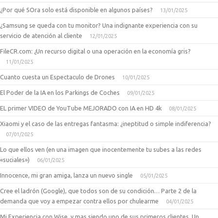
¿Por qué SOra solo está disponible en algunos países?
13/01/2025
¿Samsung se queda con tu monitor? Una indignante experiencia con su
servicio de atención al cliente
12/01/2025
FileCR.com: ¿Un recurso digital o una operación en la economía gris?
11/01/2025
Cuanto cuesta un Espectaculo de Drones
10/01/2025
El Poder de la IA en los Parkings de Coches
09/01/2025
EL primer VIDEO de YouTube MEJORADO con IA en HD 4k
08/01/2025
Xiaomi y el caso de las entregas fantasma: ¿ineptitud o simple indiferencia?
07/01/2025
Lo que ellos ven (en una imagen que inocentemente tu subes a las redes
«suciales»)
06/01/2025
Innocence, mi gran amiga, lanza un nuevo single
05/01/2025
Cree el ladrón (Google), que todos son de su condición… Parte 2 de la
demanda que voy a empezar contra ellos por chulearme
04/01/2025
Mi Experiencia con Wise, y mas siendo uno de sus primeros clientes. Un