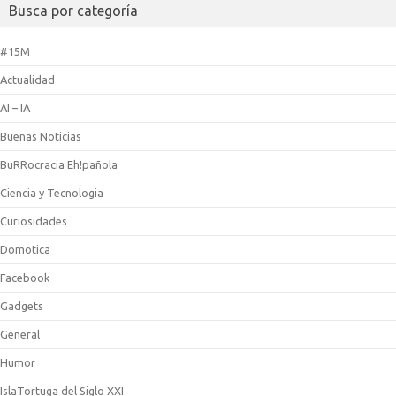
Busca por categoría
#15M
Actualidad
AI – IA
Buenas Noticias
BuRRocracia Eh!pañola
Ciencia y Tecnologia
Curiosidades
Domotica
Facebook
Gadgets
General
Humor
IslaTortuga del Siglo XXI