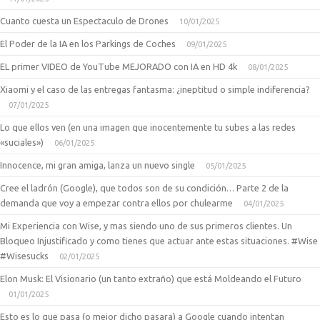
Cuanto cuesta un Espectaculo de Drones
10/01/2025
El Poder de la IA en los Parkings de Coches
09/01/2025
EL primer VIDEO de YouTube MEJORADO con IA en HD 4k
08/01/2025
Xiaomi y el caso de las entregas fantasma: ¿ineptitud o simple indiferencia?
07/01/2025
Lo que ellos ven (en una imagen que inocentemente tu subes a las redes
«suciales»)
06/01/2025
Innocence, mi gran amiga, lanza un nuevo single
05/01/2025
Cree el ladrón (Google), que todos son de su condición… Parte 2 de la
demanda que voy a empezar contra ellos por chulearme
04/01/2025
Mi Experiencia con Wise, y mas siendo uno de sus primeros clientes. Un
Bloqueo Injustificado y como tienes que actuar ante estas situaciones. #Wise
#Wisesucks
02/01/2025
Elon Musk: El Visionario (un tanto extraño) que está Moldeando el Futuro
01/01/2025
Esto es lo que pasa (o mejor dicho pasara) a Google cuando intentan