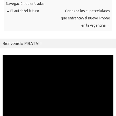
ik
Navegación de entradas
ti
←
El autob?el futuro
Conozca los supercelulares
i
r
que enfrentar?al nuevo iPhone
en la Argentina
→
Bienvenido PIRATA!!!