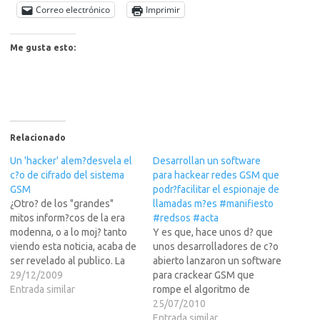
Correo electrónico
Imprimir
Me gusta esto:
Relacionado
Un 'hacker' alem?desvela el
Desarrollan un software
c?o de cifrado del sistema
para hackear redes GSM que
GSM
podr?facilitar el espionaje de
¿Otro? de los "grandes"
llamadas m?es #manifiesto
mitos inform?cos de la era
#redsos #acta
modenna, o a lo moj? tanto
Y es que, hace unos d? que
viendo esta noticia, acaba de
unos desarrolladores de c?o
ser revelado al publico. La
abierto lanzaron un software
noticia en leer masEUROPA
29/12/2009
para crackear GSM que
PRESS. 29.12.2009 - 17.12 h
Entrada similar
rompe el algoritmo de
Karsten Nohl, un ingeniero
encriptaci?5/1, que es el que
25/07/2010
alem?de 28 a? ha
utilizan algunas de las redes
Entrada similar