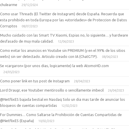
chulearme
29/12/2024
Como usar Threads (El Twitter de Instagram) desde España. Recuerda que
esta prohibido en toda Europa por las «utoridades» de Proteccion de Datos
Corruptos
08/07/2023
Mucho cuidado con las Smart TV Xiaomi, Espias no, lo siguiente… y hardware
desfasado de muy mala calidad.
12/06/2023
Como evitar los anuncios en Youtube sin PREMIUM (y en el 99% de los sitios
webs) sin ser detectado. Articulo creado con IA (ChatGTP).
08/06/2023
Se «cargaron» (por unos dias, logicamente) la web AtomoHD.com
24/05/2023
Como poner link en tus post de Instagram
28/04/2023
Lord Draugr, ese Youtuber mentirosillo o sencillamente imbecil
26/04/2023
@NetflixES bajada bestial en Nasdaq Solo un dia mas tarde de anunciar los
bloqueos de cuentas compartidas
12/02/2023
For Dummies… Como Saltarse la Prohibición de Cuentas Compartidas de
@NetflixES (España)
10/02/2023