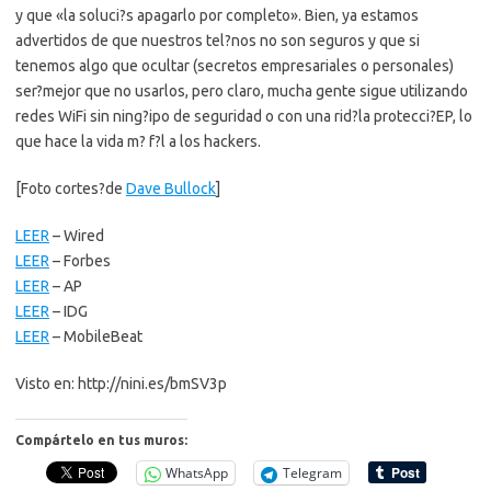
y que «la soluci?s apagarlo por completo». Bien, ya estamos
advertidos de que nuestros tel?nos no son seguros y que si
tenemos algo que ocultar (secretos empresariales o personales)
ser?mejor que no usarlos, pero claro, mucha gente sigue utilizando
redes WiFi sin ning?ipo de seguridad o con una rid?la protecci?EP, lo
que hace la vida m? f?l a los hackers.
[Foto cortes?de
Dave Bullock
]
LEER
– Wired
LEER
– Forbes
LEER
– AP
LEER
– IDG
LEER
– MobileBeat
Visto en: http://nini.es/bmSV3p
Compártelo en tus muros:
WhatsApp
Telegram