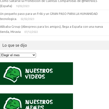
Como Saltarse la Prohibición de Cuentas Compartidas de @NetflixES
(España)
10/02/2023
Un pequeño paso para un Friki y un GRAN PASO PARA LA HUMANIDAD
tecnologica.
02/02/2023
Alibaba Group (Aliexpress para los amigos), llega a España con una nueva
tienda, Miravia
07/12/2022
Lo que se dijo
Lo
que
se
dijo