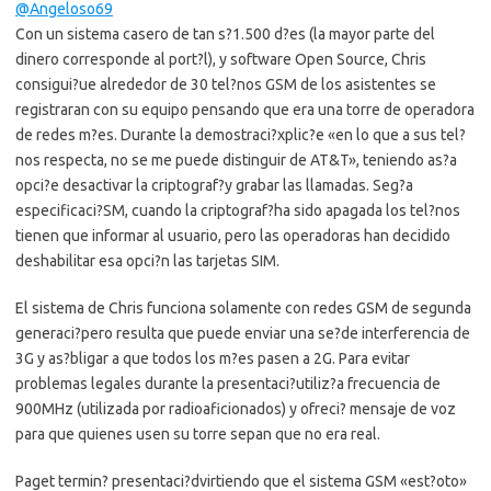
@Angeloso69
Con un sistema casero de tan s?1.500 d?es (la mayor parte del
dinero corresponde al port?l), y software Open Source, Chris
consigui?ue alrededor de 30 tel?nos GSM de los asistentes se
registraran con su equipo pensando que era una torre de operadora
de redes m?es. Durante la demostraci?xplic?e «en lo que a sus tel?
nos respecta, no se me puede distinguir de AT&T», teniendo as?a
opci?e desactivar la criptograf?y grabar las llamadas. Seg?a
especificaci?SM, cuando la criptograf?ha sido apagada los tel?nos
tienen que informar al usuario, pero las operadoras han decidido
deshabilitar esa opci?n las tarjetas SIM.
El sistema de Chris funciona solamente con redes GSM de segunda
generaci?pero resulta que puede enviar una se?de interferencia de
3G y as?bligar a que todos los m?es pasen a 2G. Para evitar
problemas legales durante la presentaci?utiliz?a frecuencia de
900MHz (utilizada por radioaficionados) y ofreci? mensaje de voz
para que quienes usen su torre sepan que no era real.
Paget termin? presentaci?dvirtiendo que el sistema GSM «est?oto»