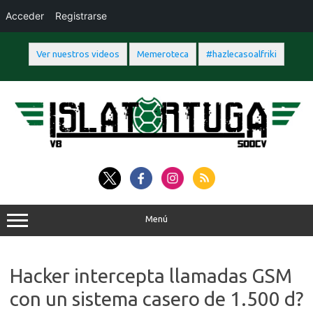
Acceder
Registrarse
Ver nuestros videos
Memeroteca
#hazlecasoalfriki
Saltar
al
contenido
Menú
Hacker intercepta llamadas GSM
con un sistema casero de 1.500 d?