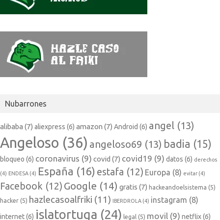
Nubarrones
angel
(13)
alibaba
(7)
amazon
(7)
aliexpress
(6)
Android
(6)
Angeloso
(36)
badia
(15)
angeloso69
(13)
coronavirus
(9)
covid19
(9)
covid
(7)
bloqueo
(6)
datos
(6)
derechos
España
(16)
estafa
(12)
Europa
(8)
(4)
ENDESA
(4)
evitar
(4)
Google
(14)
Facebook
(12)
gratis
(7)
hackeandoelsistema
(5)
hazlecasoalfriki
(11)
instagram
(8)
hacker
(5)
IBERDROLA
(4)
islatortuga
(24)
movil
(9)
internet
(6)
netflix
(6)
legal
(5)