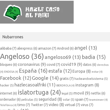
Nubarrones
angel
(13)
alibaba
(7)
amazon
(7)
aliexpress
(6)
Android
(6)
Angeloso
(36)
badia
(15)
angeloso69
(13)
coronavirus
(9)
covid19
(9)
covid
(7)
bloqueo
(6)
datos
(6)
derechos
España
(16)
estafa
(12)
Europa
(8)
(4)
ENDESA
(4)
evitar
(4)
Google
(14)
Facebook
(12)
gratis
(7)
hackeandoelsistema
(5)
hazlecasoalfriki
(11)
instagram
(8)
hacker
(5)
IBERDROLA
(4)
islatortuga
(24)
movil
(9)
internet
(6)
netflix
(6)
legal
(5)
seguridad
(8)
spain
(7)
ordenador
(6)
películas
(5)
solar
(5)
teamviewer
(4)
video
(8)
timo
(7)
Twitter
(7)
virtual
(7)
virus
(7)
Telefónica
(4)