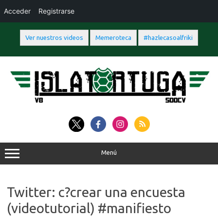
Acceder
Registrarse
Ver nuestros videos
Memeroteca
#hazlecasoalfriki
Saltar
al
contenido
Menú
Twitter: c?crear una encuesta
(videotutorial) #manifiesto