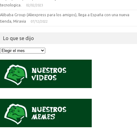
tecnologica.
02/02/2023
Alibaba Group (Aliexpress para los amigos), llega a España con una nueva
tienda, Miravia
07/12/2022
Lo que se dijo
Lo
que
se
dijo