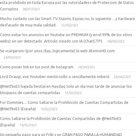
esta prohibido en toda Europa por las «utoridades» de Proteccion de Datos
Corruptos
08/07/2023
Mucho cuidado con las Smart TV Xiaomi, Espias no, lo siguiente… y hardware
desfasado de muy mala calidad.
12/06/2023
Como evitar los anuncios en Youtube sin PREMIUM (y en el 99% de los sitios
webs) sin ser detectado. Articulo creado con IA (ChatGTP).
08/06/2023
Se «cargaron» (por unos dias, logicamente) la web AtomoHD.com
24/05/2023
Como poner link en tus post de Instagram
28/04/2023
Lord Draugr, ese Youtuber mentirosillo o sencillamente imbecil
26/04/2023
@NetflixES bajada bestial en Nasdaq Solo un dia mas tarde de anunciar los
bloqueos de cuentas compartidas
12/02/2023
For Dummies… Como Saltarse la Prohibición de Cuentas Compartidas de
@NetflixES (España)
10/02/2023
Como Saltarse la Prohibición de Cuentas Compartidas de @NetflixES
(España)
10/02/2023
Un pequeño paso para un Friki y un GRAN PASO PARA LA HUMANIDAD