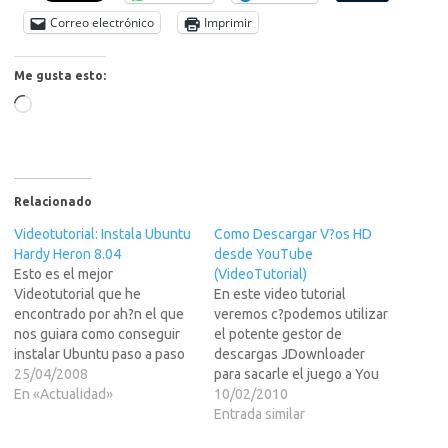
Correo electrónico
Imprimir
Me gusta esto:
Cargando...
Relacionado
Videotutorial: Instala Ubuntu
Como Descargar V?os HD
Hardy Heron 8.04
desde YouTube
Esto es el mejor
(VideoTutorial)
Videotutorial que he
En este video tutorial
encontrado por ah?n el que
veremos c?podemos utilizar
nos guiara como conseguir
el potente gestor de
instalar Ubuntu paso a paso
descargas JDownloader
(step by step) del modo
25/04/2008
para sacarle el juego a You
tradicional, osease sin usar
En «Actualidad»
Tube HDVEREMOSFormas
10/02/2010
Wubi como vimos ayer.El
de Copiar un link desde You
Entrada similar
enlace del video en LEER
tubeComo agregar ese link a