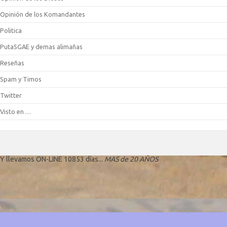
Opinión de los Komandantes
Politica
PutaSGAE y demas alimañas
Reseñas
Spam y Timos
Twitter
Visto en …
Y llevamos ON-LINE 10853 días...
MAS de 20 AÑOS