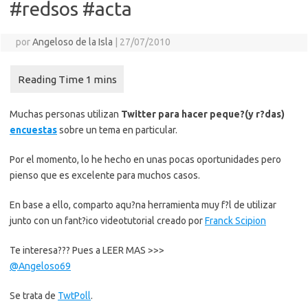
#redsos #acta
por
Angeloso de la Isla
|
27/07/2010
Muchas personas utilizan
Twitter para hacer peque?(y r?das)
encuestas
sobre un tema en particular.
Por el momento, lo he hecho en unas pocas oportunidades pero
pienso que es excelente para muchos casos.
En base a ello, comparto aqu?na herramienta muy f?l de utilizar
junto con un fant?ico videotutorial creado por
Franck Scipion
Te interesa??? Pues a LEER MAS >>>
@Angeloso69
Se trata de
TwtPoll
.