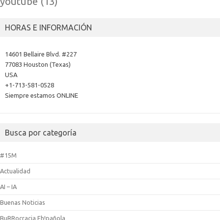
youtube
(13)
HORAS E INFORMACIÓN
14601 Bellaire Blvd. #227
77083 Houston (Texas)
USA
+1-713-581-0528
Siempre estamos ONLINE
Busca por categoría
#15M
Actualidad
AI – IA
Buenas Noticias
BuRRocracia Eh!pañola