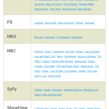
Lie to Me
,
Sons of Tuscon
,
The Simpsons
,
Running Wilde
,
Raising Hope
,
Terra Nova
,
Mixed Signals
,
Bobs Burgers
FX
Justified
,
Rescue Me
,
Sons of Anarchy
,
Terriers
,
Damages
HBO
Big Love
,
Entourage
,
In Treatment
,
True Blood
NBC
30 Rock
,
Chuck
,
Community
,
Day One
,
Heroes
,
Law and Order
,
Law and Order: SVU
,
Mercy
,
Parenthood
,
Persons Unknown
,
The
Office
,
Trauma
,
Friends With Benefits
,
Outsourced
,
Perfect
Couples
,
Love Bites
,
The Paul Reiser Show
,
Undercovers
,
The
Event
,
Chase
,
Law & Order: Los Angeles
,
Outlaw
,
The Cape
,
Harry's Law
,
School Pride
SyFy
Caprica
,
Eureka
,
Sanctuary
,
Stargate Universe
,
Warehouse 13
,
Haven
,
Mary Knowns Best
Showtime
Californication
,
Dexter
,
Nurse Jackie
,
The Tudors
,
United States