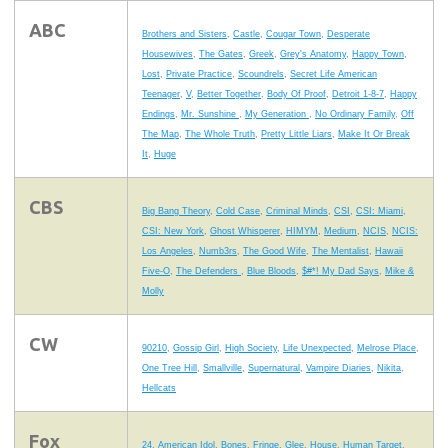
ABC
Brothers and Sisters
,
Castle
,
Cougar Town
,
Desperate
Housewives
,
The Gates
,
Greek
,
Grey's Anatomy
,
Happy Town
,
Lost
,
Private Practice
,
Scoundrels
,
Secret Life American
Teenager
,
V
,
Better Together
,
Body Of Proof
,
Detroit 1-8-7
,
Happy
Endings
,
Mr. Sunshine
,
My Generation
,
No Ordinary Family
,
Off
The Map
,
The Whole Truth
,
Pretty Little Liars
,
Make It Or Break
It
,
Huge
CBS
Big Bang Theory
,
Cold Case
,
Criminal Minds
,
CSI
,
CSI: Miami
,
CSI: New York
,
Ghost Whisperer
,
HIMYM
,
Medium
,
NCIS
,
NCIS:
Los Angeles
,
Numb3rs
,
The Good Wife
,
The Mentalist
,
Hawaii
Five-O
,
The Defenders
,
Blue Bloods
,
$#*! My Dad Says
,
Mike &
Molly
CW
90210
,
Gossip Girl
,
High Society
,
Life Unexpected
,
Melrose Place
,
One Tree Hill
,
Smallville
,
Supernatural
,
Vampire Diaries
,
Nikita
,
Hellcats
Fox
24
,
American Idol
,
Bones
,
Fringe
,
Glee
,
House
,
Human Target
,