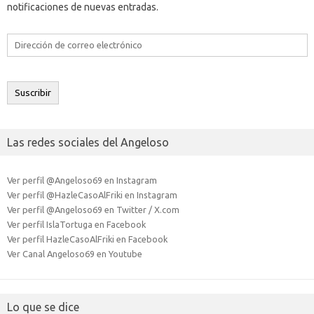
notificaciones de nuevas entradas.
Dirección
de
correo
electrónico
Suscribir
Las redes sociales del Angeloso
Ver perfil @Angeloso69 en Instagram
Ver perfil @HazleCasoAlFriki en Instagram
Ver perfil @Angeloso69 en Twitter / X.com
Ver perfil IslaTortuga en Facebook
Ver perfil HazleCasoAlFriki en Facebook
Ver Canal Angeloso69 en Youtube
Lo que se dice