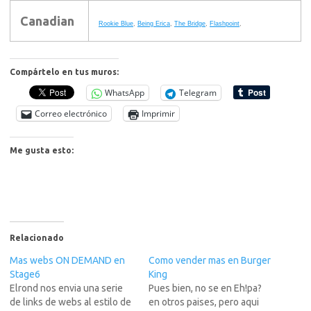
Canadian
Rookie Blue
,
Being Erica
,
The Bridge
,
Flashpoint
,
Compártelo en tus muros:
WhatsApp
Telegram
Correo electrónico
Imprimir
Me gusta esto:
Relacionado
Mas webs ON DEMAND en
Como vender mas en Burger
Stage6
King
Elrond nos envia una serie
Pues bien, no se en Eh!pa?
de links de webs al estilo de
en otros paises, pero aqui