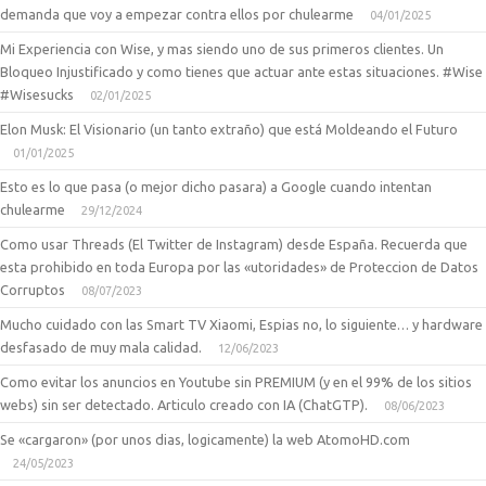
demanda que voy a empezar contra ellos por chulearme
04/01/2025
Mi Experiencia con Wise, y mas siendo uno de sus primeros clientes. Un
Bloqueo Injustificado y como tienes que actuar ante estas situaciones. #Wise
#Wisesucks
02/01/2025
Elon Musk: El Visionario (un tanto extraño) que está Moldeando el Futuro
01/01/2025
Esto es lo que pasa (o mejor dicho pasara) a Google cuando intentan
chulearme
29/12/2024
Como usar Threads (El Twitter de Instagram) desde España. Recuerda que
esta prohibido en toda Europa por las «utoridades» de Proteccion de Datos
Corruptos
08/07/2023
Mucho cuidado con las Smart TV Xiaomi, Espias no, lo siguiente… y hardware
desfasado de muy mala calidad.
12/06/2023
Como evitar los anuncios en Youtube sin PREMIUM (y en el 99% de los sitios
webs) sin ser detectado. Articulo creado con IA (ChatGTP).
08/06/2023
Se «cargaron» (por unos dias, logicamente) la web AtomoHD.com
24/05/2023