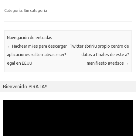
b
te
y
s
gr
n
g
e
o
o
o
r
Li
A
a
g
er
a
kl
m
Categoría: Sin categoría
o
n
p
m
er
m
as
p
k
k
p
e
sn
ar
ik
Navegación de entradas
ti
←
Hackear m?es para descargar
Twitter abrir?u propio centro de
i
r
aplicaciones «alternativas» ser?
datos a finales de este a?
egal en EEUU
manifiesto #redsos
→
Bienvenido PIRATA!!!