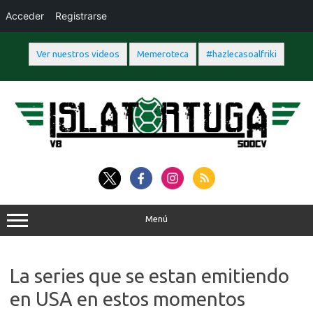
Acceder
Registrarse
Ver nuestros videos
Memeroteca
#hazlecasoalfriki
Saltar
al
contenido
Menú
La series que se estan emitiendo
en USA en estos momentos