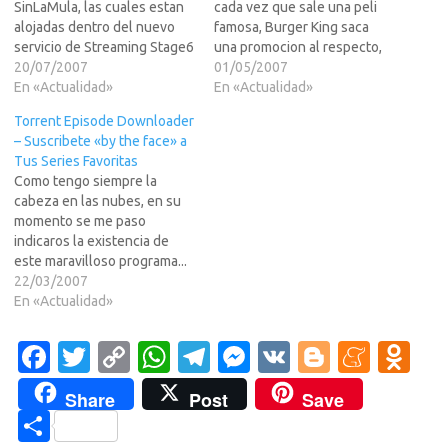
SinLaMula, las cuales estan
cada vez que sale una peli
alojadas dentro del nuevo
famosa, Burger King saca
servicio de Streaming Stage6
una promocion al respecto,
de Divx.com.Para el que no
20/07/2007
regalando mu?itos
01/05/2007
lo sepa, Stage6 es lo que
En «Actualidad»
cabezones, pegatinas y
En «Actualidad»
parece ser el relevo de
premios ocultos -en los
Torrent Episode Downloader
YouTube, pues emitiendo
contenedores de las patatas
– Suscribete «by the face» a
con una calidad muy superior
y en los vasos de bebida-
Tus Series Favoritas
y sin…
mas gordos que pueden
Como tengo siempre la
llegar hasta…
cabeza en las nubes, en su
momento se me paso
indicaros la existencia de
este maravilloso programa...
el TORRENT EPISODE
22/03/2007
DOWNLOADER, que es un
En «Actualidad»
increible programa que
funciona en Windows, Mac y
Fa
T
C
W
T
M
V
Bl
M
O
Linux (bajo Java) que se
c
w
o
h
el
es
K
o
e
d
dedica a ir buscando en los
Share
Post
Save
principales indexadores
e
it
p
at
e
se
g
n
n
C
de…