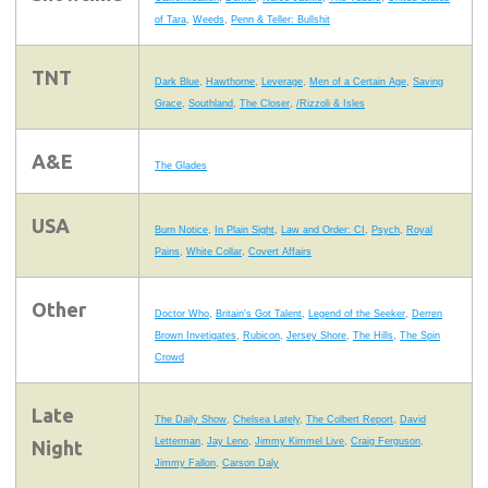
of Tara
,
Weeds
,
Penn & Teller: Bullshit
TNT
Dark Blue
,
Hawthorne
,
Leverage
,
Men of a Certain Age
,
Saving
Grace
,
Southland
,
The Closer
,
/Rizzoli & Isles
A&E
The Glades
USA
Burn Notice
,
In Plain Sight
,
Law and Order: CI
,
Psych
,
Royal
Pains
,
White Collar
,
Covert Affairs
Other
Doctor Who
,
Britain's Got Talent
,
Legend of the Seeker
,
Derren
Brown Invetigates
,
Rubicon
,
Jersey Shore
,
The Hills
,
The Spin
Crowd
Late
The Daily Show
,
Chelsea Lately
,
The Colbert Report
,
David
Letterman
,
Jay Leno
,
Jimmy Kimmel Live
,
Craig Ferguson
,
Night
Jimmy Fallon
,
Carson Daly