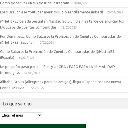
Como poner link en tus post de Instagram
28/04/2023
Lord Draugr, ese Youtuber mentirosillo o sencillamente imbecil
26/04/2023
@NetflixES bajada bestial en Nasdaq Solo un dia mas tarde de anunciar los
bloqueos de cuentas compartidas
12/02/2023
For Dummies… Como Saltarse la Prohibición de Cuentas Compartidas de
@NetflixES (España)
10/02/2023
Como Saltarse la Prohibición de Cuentas Compartidas de @NetflixES
(España)
10/02/2023
Un pequeño paso para un Friki y un GRAN PASO PARA LA HUMANIDAD
tecnologica.
02/02/2023
Alibaba Group (Aliexpress para los amigos), llega a España con una nueva
tienda, Miravia
07/12/2022
Lo que se dijo
Lo
que
se