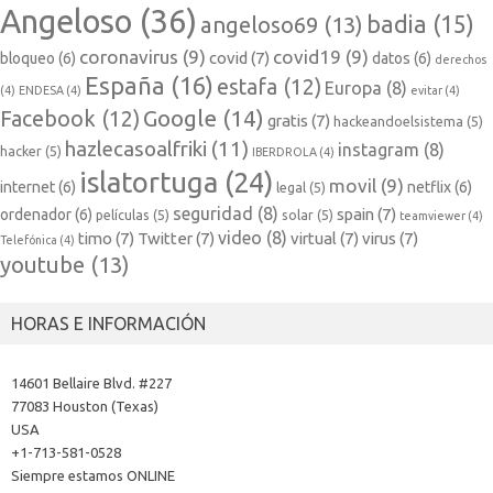
Angeloso
(36)
badia
(15)
angeloso69
(13)
coronavirus
(9)
covid19
(9)
covid
(7)
bloqueo
(6)
datos
(6)
derechos
España
(16)
estafa
(12)
Europa
(8)
(4)
ENDESA
(4)
evitar
(4)
Google
(14)
Facebook
(12)
gratis
(7)
hackeandoelsistema
(5)
hazlecasoalfriki
(11)
instagram
(8)
hacker
(5)
IBERDROLA
(4)
islatortuga
(24)
movil
(9)
internet
(6)
netflix
(6)
legal
(5)
seguridad
(8)
spain
(7)
ordenador
(6)
películas
(5)
solar
(5)
teamviewer
(4)
video
(8)
timo
(7)
Twitter
(7)
virtual
(7)
virus
(7)
Telefónica
(4)
youtube
(13)
HORAS E INFORMACIÓN
14601 Bellaire Blvd. #227
77083 Houston (Texas)
USA
+1-713-581-0528
Siempre estamos ONLINE