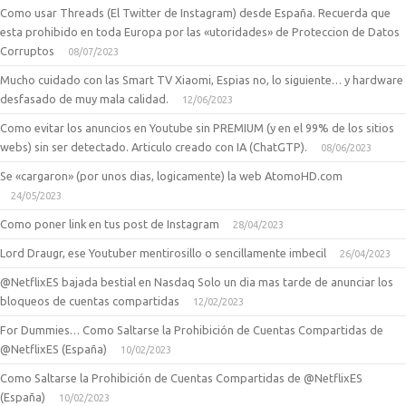
Como usar Threads (El Twitter de Instagram) desde España. Recuerda que
esta prohibido en toda Europa por las «utoridades» de Proteccion de Datos
Corruptos
08/07/2023
Mucho cuidado con las Smart TV Xiaomi, Espias no, lo siguiente… y hardware
desfasado de muy mala calidad.
12/06/2023
Como evitar los anuncios en Youtube sin PREMIUM (y en el 99% de los sitios
webs) sin ser detectado. Articulo creado con IA (ChatGTP).
08/06/2023
Se «cargaron» (por unos dias, logicamente) la web AtomoHD.com
24/05/2023
Como poner link en tus post de Instagram
28/04/2023
Lord Draugr, ese Youtuber mentirosillo o sencillamente imbecil
26/04/2023
@NetflixES bajada bestial en Nasdaq Solo un dia mas tarde de anunciar los
bloqueos de cuentas compartidas
12/02/2023
For Dummies… Como Saltarse la Prohibición de Cuentas Compartidas de
@NetflixES (España)
10/02/2023
Como Saltarse la Prohibición de Cuentas Compartidas de @NetflixES
(España)
10/02/2023