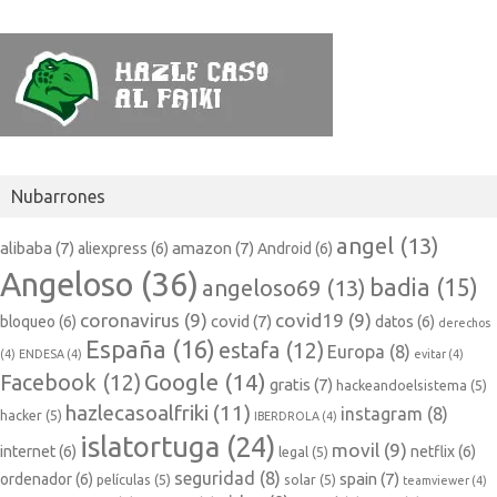
Nubarrones
angel
(13)
alibaba
(7)
amazon
(7)
aliexpress
(6)
Android
(6)
Angeloso
(36)
badia
(15)
angeloso69
(13)
coronavirus
(9)
covid19
(9)
covid
(7)
bloqueo
(6)
datos
(6)
derechos
España
(16)
estafa
(12)
Europa
(8)
(4)
ENDESA
(4)
evitar
(4)
Google
(14)
Facebook
(12)
gratis
(7)
hackeandoelsistema
(5)
hazlecasoalfriki
(11)
instagram
(8)
hacker
(5)
IBERDROLA
(4)
islatortuga
(24)
movil
(9)
internet
(6)
netflix
(6)
legal
(5)
seguridad
(8)
spain
(7)
ordenador
(6)
películas
(5)
solar
(5)
teamviewer
(4)