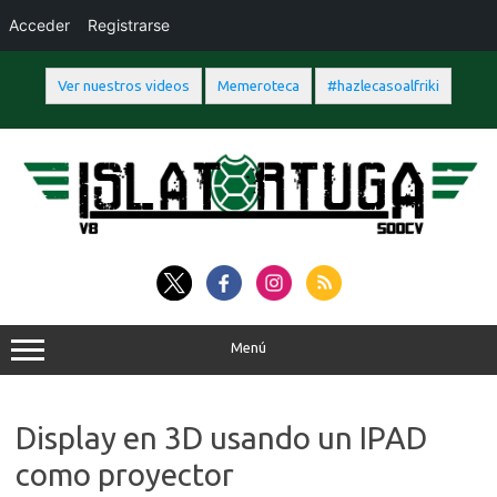
Acceder
Registrarse
Ver nuestros videos
Memeroteca
#hazlecasoalfriki
Saltar
al
contenido
Menú
Display en 3D usando un IPAD
como proyector