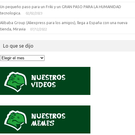
Un pequeño paso para un Friki y un GRAN PASO PARA LA HUMANIDAD
tecnologica.
02/02/2023
Alibaba Group (Aliexpress para los amigos), llega a España con una nueva
tienda, Miravia
07/12/2022
Lo que se dijo
Lo
que
se
dijo