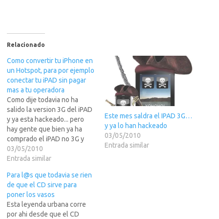
Relacionado
Como convertir tu iPhone en
un Hotspot, para por ejemplo
conectar tu iPAD sin pagar
mas a tu operadora
Como dije todavia no ha
salido la version 3G del iPAD
Este mes saldra el IPAD 3G…
y ya esta hackeado... pero
y ya lo han hackeado
hay gente que bien ya ha
03/05/2010
comprado el iPAD no 3G y
Entrada similar
quiere conectarse a Internet
03/05/2010
usando su plan de datos del
Entrada similar
iPhone. Aqui en USA, AT&T
Para l@s que todavia se rien
el distribuidor de iPhone, ha
de que el CD sirve para
prometido que…
poner los vasos
Esta leyenda urbana corre
por ahi desde que el CD