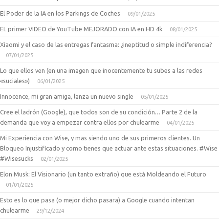
El Poder de la IA en los Parkings de Coches
09/01/2025
EL primer VIDEO de YouTube MEJORADO con IA en HD 4k
08/01/2025
Xiaomi y el caso de las entregas fantasma: ¿ineptitud o simple indiferencia?
07/01/2025
Lo que ellos ven (en una imagen que inocentemente tu subes a las redes
«suciales»)
06/01/2025
Innocence, mi gran amiga, lanza un nuevo single
05/01/2025
Cree el ladrón (Google), que todos son de su condición… Parte 2 de la
demanda que voy a empezar contra ellos por chulearme
04/01/2025
Mi Experiencia con Wise, y mas siendo uno de sus primeros clientes. Un
Bloqueo Injustificado y como tienes que actuar ante estas situaciones. #Wise
#Wisesucks
02/01/2025
Elon Musk: El Visionario (un tanto extraño) que está Moldeando el Futuro
01/01/2025
Esto es lo que pasa (o mejor dicho pasara) a Google cuando intentan
chulearme
29/12/2024