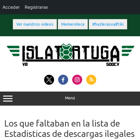
Acceder
Registrarse
Ver nuestros videos
Memeroteca
#hazlecasoalfriki
Saltar
al
contenido
Menú
Los que faltaban en la lista de
Estadisticas de descargas ilegales