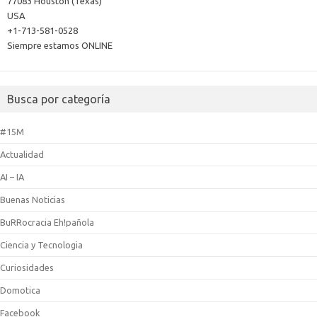
77083 Houston (Texas)
USA
+1-713-581-0528
Siempre estamos ONLINE
Busca por categoría
#15M
Actualidad
AI – IA
Buenas Noticias
BuRRocracia Eh!pañola
Ciencia y Tecnologia
Curiosidades
Domotica
Facebook