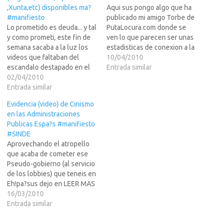
,Xunta,etc) disponibles ma?
Aqui sus pongo algo que ha
#manifiesto
publicado mi amigo Torbe de
Lo prometido es deuda... y tal
PutaLocura.com donde se
y como prometi, este fin de
ven lo que parecen ser unas
semana sacaba a la luz los
estadisticas de conexion a la
videos que faltaban del
pagina de este desde
10/04/2010
escandalo destapado en el
MINISTERIOS.Yo descubri el
Entrada similar
tema de descargas piratas -
02/04/2010
pastel mostrando descargas
porque si, bajarselo desde
Entrada similar
ilegales desde Estamentos
esos sitios ES PIRATERIA Y
Publicos, y ahora otras webs
Evidencia (video) de Cinismo
ES ILEGAL- en la mayoria de
empiezan a mostrar
en las Administraciones
los estamentos publicos de
comportamientos no logicos,
Publicas Espa?s #manifiesto
Espa?br…
y…
#SINDE
Aprovechando el atropello
que acaba de cometer ese
Pseudo-gobierno (al servicio
de los lobbies) que teneis en
Eh!pa?sus dejo en LEER MAS
>>> un video que
16/03/2010
demostrara la increible
Entrada similar
caradura de los funcionarios