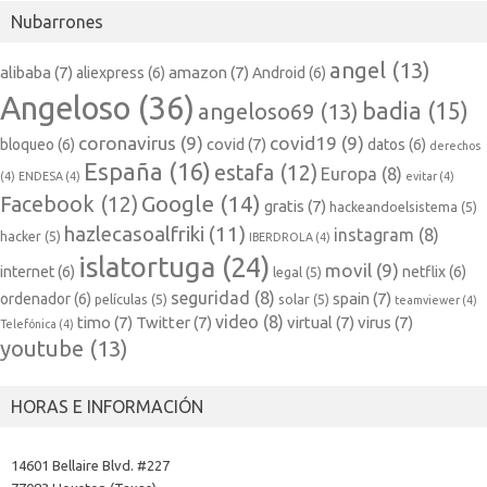
Nubarrones
angel
(13)
alibaba
(7)
amazon
(7)
aliexpress
(6)
Android
(6)
Angeloso
(36)
badia
(15)
angeloso69
(13)
coronavirus
(9)
covid19
(9)
covid
(7)
bloqueo
(6)
datos
(6)
derechos
España
(16)
estafa
(12)
Europa
(8)
(4)
ENDESA
(4)
evitar
(4)
Google
(14)
Facebook
(12)
gratis
(7)
hackeandoelsistema
(5)
hazlecasoalfriki
(11)
instagram
(8)
hacker
(5)
IBERDROLA
(4)
islatortuga
(24)
movil
(9)
internet
(6)
netflix
(6)
legal
(5)
seguridad
(8)
spain
(7)
ordenador
(6)
películas
(5)
solar
(5)
teamviewer
(4)
video
(8)
timo
(7)
Twitter
(7)
virtual
(7)
virus
(7)
Telefónica
(4)
youtube
(13)
HORAS E INFORMACIÓN
14601 Bellaire Blvd. #227