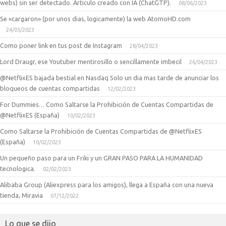
webs) sin ser detectado. Articulo creado con IA (ChatGTP).
08/06/2023
Se «cargaron» (por unos dias, logicamente) la web AtomoHD.com
24/05/2023
Como poner link en tus post de Instagram
28/04/2023
Lord Draugr, ese Youtuber mentirosillo o sencillamente imbecil
26/04/2023
@NetflixES bajada bestial en Nasdaq Solo un dia mas tarde de anunciar los
bloqueos de cuentas compartidas
12/02/2023
For Dummies… Como Saltarse la Prohibición de Cuentas Compartidas de
@NetflixES (España)
10/02/2023
Como Saltarse la Prohibición de Cuentas Compartidas de @NetflixES
(España)
10/02/2023
Un pequeño paso para un Friki y un GRAN PASO PARA LA HUMANIDAD
tecnologica.
02/02/2023
Alibaba Group (Aliexpress para los amigos), llega a España con una nueva
tienda, Miravia
07/12/2022
Lo que se dijo