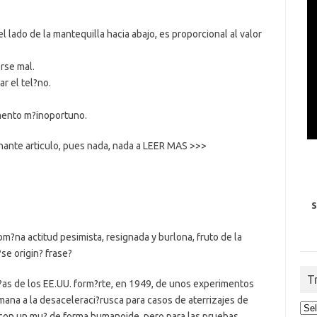
l lado de la mantequilla hacia abajo, es proporcional al valor
rse mal.
r el tel?no.
momento m?inoportuno.
nante articulo, pues nada, nada a LEER MAS >>>
S
m?na actitud pesimista, resignada y burlona, fruto de la
se origin? frase?
T
?as de los EE.UU. form?rte, en 1949, de unos experimentos
mana a la desaceleraci?rusca para casos de aterrizajes de
con un mu? de forma humanoide, pero para las pruebas