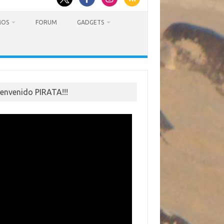
MOS
FORUM
GADGETS
ienvenido PIRATA!!!