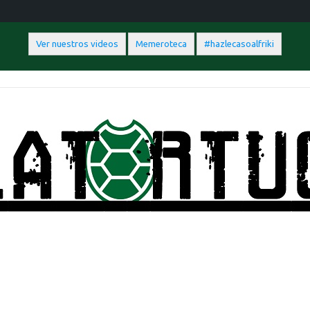
Ver nuestros videos
Memeroteca
#hazlecasoalfriki