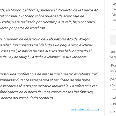
Ve
Ve
rds, en Muroc, California, durante el Proyecto de la Fuerza A?
Ve
el coronel J. P. Stapp sobre pruebas de aterrizaje de
Ve
l trabajo era realizado por Northrop AirCraft, bajo contrato
yecto por parte de Northrop.
un ingeniero de desarrollo del Laboratorio A?o de Wright
L
estaban funcionando mal debido a un peque?rror, exclam?
 cosas mal, lo har? refiri?ose al t?ico que hab?originado el
Nec
e de Ley de Murphy a dicha exclamaci? a sus variantes
bara
¿Po
paí
indic? una conferencia de prensa que nuestro excelente r?rd
¿Sa
imulados durante varios a?era el resultado de una firme
expe
sistente esfuerzo por evitar lo inevitable. La referencia tan
12
 fabricantes en el per?o de unos cuatro meses fue fant?ica,
dentro del vocabulario tecnol?o.
File
la e
www.sabercurioso.com
Cua