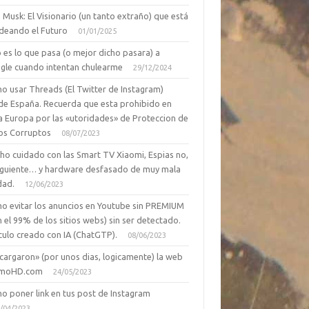
 Musk: El Visionario (un tanto extraño) que está
deando el Futuro
01/01/2025
 es lo que pasa (o mejor dicho pasara) a
gle cuando intentan chulearme
29/12/2024
o usar Threads (El Twitter de Instagram)
de España. Recuerda que esta prohibido en
a Europa por las «utoridades» de Proteccion de
os Corruptos
08/07/2023
ho cuidado con las Smart TV Xiaomi, Espias no,
siguiente… y hardware desfasado de muy mala
dad.
12/06/2023
o evitar los anuncios en Youtube sin PREMIUM
n el 99% de los sitios webs) sin ser detectado.
culo creado con IA (ChatGTP).
08/06/2023
cargaron» (por unos dias, logicamente) la web
moHD.com
24/05/2023
o poner link en tus post de Instagram
/04/2023