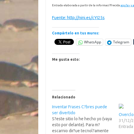
Entrada elaborada a partir de la informaci?frecida
aqu?a> y
Fuente: http://nini.es/cYI25s
Compártelo en tus muros:
WhatsApp
Telegram
Me gusta esto:
Relacionado
Inventar Frases C?bres puede
ser divertido
Overclo
S?este sitio lo he hecho yo (vaya
31/12/
esto por delante). Para m?
Entrada 
escarnio dir?ue tecnol?amente