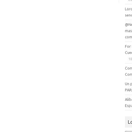
Lord
senc
@Ne
mas
com
For
Cue
10
Com
Com
Un 
PAR
Alib
Esp
L