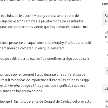
Pow
S
el piloto, se le ocurri? Murphy colocarle una serie de
e
sujetos al arn? Pero tras la prueba todos los resultados
lgunas comprobaciones vieron que los sensores estaban mal
In
su
no
ichols presente en aquel momento Murphy, frustrado, le ech?
una manera de cometer un error, lo cometer?
Di
d
ipo sali?relucir la expresi?ue qued?mo: si algo puede salir
co
el
nunciada por el coronel Stapp durante una conferencia de
e result?n heridas de importancia durante las pruebas. Stapp
ey de Murphy
. Luego cit? ley y dijo que significaba que era
L
es antes de hacer una prueba.
Ve
o George E. Nichols, gerente de Control de Calidad del proyecto
Ve