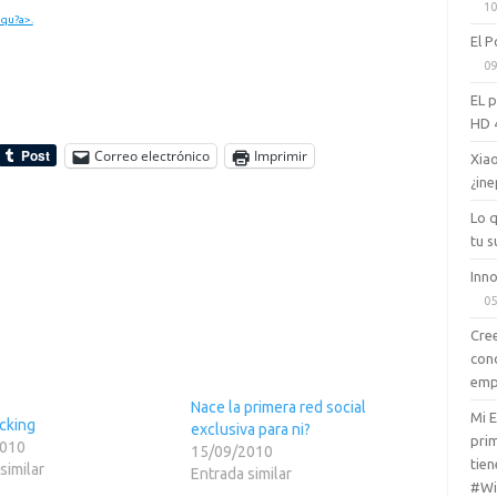
10
aqu?a>.
El P
09
EL 
HD 
Correo electrónico
Imprimir
Xiao
¿ine
Lo 
tu s
Inno
05
Cree
con
emp
Nace la primera red social
Mi 
cking
exclusiva para ni?
prim
2010
15/09/2010
tien
similar
Entrada similar
#Wi