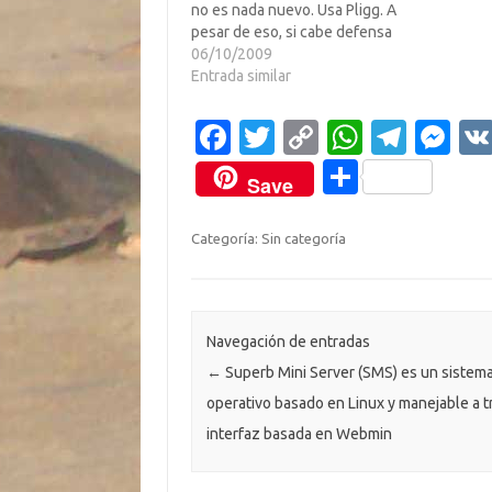
no es nada nuevo. Usa Pligg. A
pesar de eso, si cabe defensa
alguna, creo sinceramente que
06/10/2009
el inventillo es medio divertido y
Entrada similar
puede ayudar a quien le guste a
ejercitar su creatividad.Se trata
Fa
T
C
W
T
M
de inventar…
c
w
o
h
el
es
C
Save
e
it
p
at
e
se
o
b
te
y
s
gr
n
m
Categoría: Sin categoría
o
r
Li
A
a
g
p
o
n
p
m
er
ar
k
k
p
ti
Navegación de entradas
←
Superb Mini Server (SMS) es un sistem
r
operativo basado en Linux y manejable a t
interfaz basada en Webmin