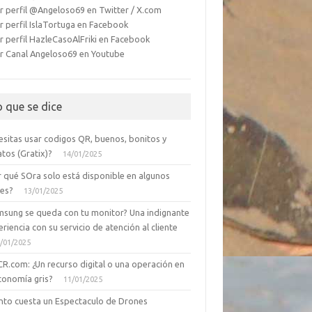
r perfil @Angeloso69 en Twitter / X.com
r perfil IslaTortuga en Facebook
r perfil HazleCasoAlFriki en Facebook
r Canal Angeloso69 en Youtube
o que se dice
esitas usar codigos QR, buenos, bonitos y
tos (Gratix)?
14/01/2025
r qué SOra solo está disponible en algunos
ses?
13/01/2025
msung se queda con tu monitor? Una indignante
riencia con su servicio de atención al cliente
/01/2025
CR.com: ¿Un recurso digital o una operación en
conomía gris?
11/01/2025
nto cuesta un Espectaculo de Drones