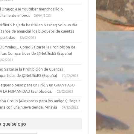
 Draugr, ese Youtuber mentirosillo o
illamente imbecil
26/04/2023
tflixES bajada bestial en Nasdaq Solo un dia
 tarde de anunciar los bloqueos de cuentas
partidas
12/02/2023
 Dummies… Como Saltarse la Prohibición de
ntas Compartidas de @NetflixES (España)
/02/2023
o Saltarse la Prohibición de Cuentas
partidas de @NetflixES (España)
10/02/2023
pequeño paso para un Friki y un GRAN PASO
A LA HUMANIDAD tecnologica.
02/02/2023
aba Group (Aliexpress para los amigos), llega a
aña con una nueva tienda, Miravia
07/12/2022
o que se dijo