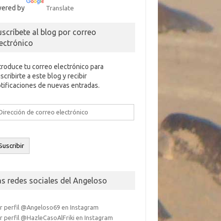
ered by
Translate
uscríbete al blog por correo
lectrónico
troduce tu correo electrónico para
scribirte a este blog y recibir
tificaciones de nuevas entradas.
rección
e
rreo
ectrónico
Suscribir
as redes sociales del Angeloso
r perfil @Angeloso69 en Instagram
r perfil @HazleCasoAlFriki en Instagram