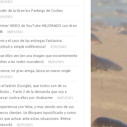
/01/2025
oder de la IA en los Parkings de Coches
/01/2025
primer VIDEO de YouTube MEJORADO con IA en
4k
08/01/2025
mi y el caso de las entregas fantasma:
ptitud o simple indiferencia?
07/01/2025
que ellos ven (en una imagen que inocentemente
ubes a las redes «suciales»)
06/01/2025
cence, mi gran amiga, lanza un nuevo single
/01/2025
 el ladrón (Google), que todos son de su
dición… Parte 2 de la demanda que voy a
ezar contra ellos por chulearme
04/01/2025
Experiencia con Wise, y mas siendo uno de sus
eros clientes. Un Bloqueo Injustificado y como
es que actuar ante estas situaciones. #Wise
sesucks
02/01/2025