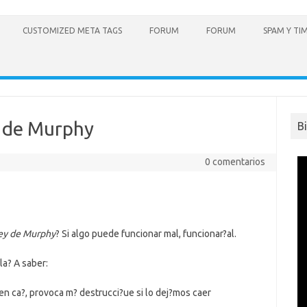
CUSTOMIZED META TAGS
FORUM
FORUM
SPAM Y TI
s de Murphy
B
0 comentarios
ey de Murphy
? Si algo puede funcionar mal, funcionar?al.
la? A saber:
en ca?, provoca m? destrucci?ue si lo dej?mos caer