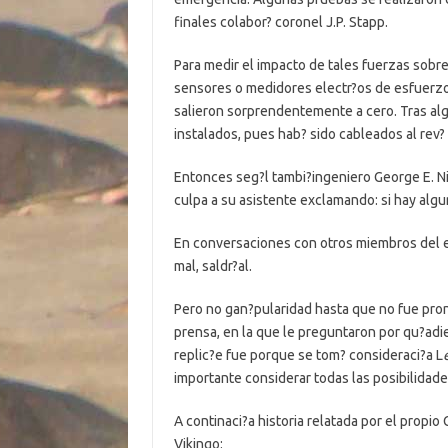
finales colabor? coronel J.P. Stapp.
Para medir el impacto de tales fuerzas sobre 
sensores o medidores electr?os de esfuerzo 
salieron sorprendentemente a cero. Tras a
instalados, pues hab? sido cableados al rev?
Entonces seg?l tambi?ingeniero George E. N
culpa a su asistente exclamando: si hay alg
En conversaciones con otros miembros del equ
mal, saldr?al.
Pero no gan?pularidad hasta que no fue pro
prensa, en la que le preguntaron por qu?adi
replic?e fue porque se tom? consideraci?a L
importante considerar todas las posibilidad
A continaci?a historia relatada por el propi
Vikingo: