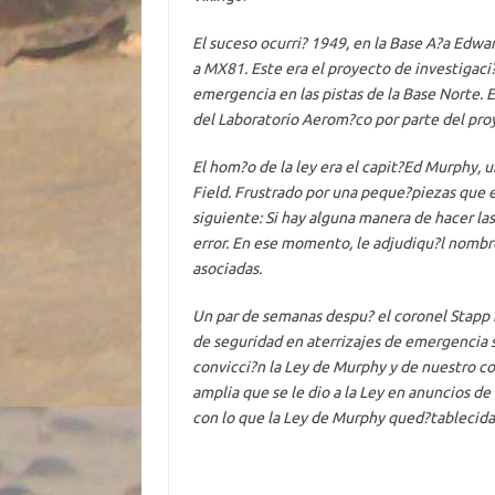
El suceso ocurri? 1949, en la Base A?a Edwa
a MX81. Este era el proyecto de investigaci?
emergencia en las pistas de la Base Norte. E
del Laboratorio Aerom?co por parte del pro
El hom?o de la ley era el capit?Ed Murphy, 
Field. Frustrado por una peque?piezas que 
siguiente: Si hay alguna manera de hacer las
error. En ese momento, le adjudiqu?l nombr
asociadas.
Un par de semanas despu? el coronel Stapp 
de seguridad en aterrizajes de emergencia s
convicci?n la Ley de Murphy y de nuestro con
amplia que se le dio a la Ley en anuncios de
con lo que la Ley de Murphy qued?tablecida 