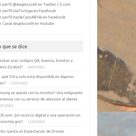
r perfil @Angeloso69 en Twitter / X.com
r perfil IslaTortuga en Facebook
r perfil HazleCasoAlFriki en Facebook
r Canal Angeloso69 en Youtube
o que se dice
esitas usar codigos QR, buenos, bonitos y
tos (Gratix)?
14/01/2025
r qué SOra solo está disponible en algunos
ses?
13/01/2025
msung se queda con tu monitor? Una indignante
riencia con su servicio de atención al cliente
/01/2025
CR.com: ¿Un recurso digital o una operación en
conomía gris?
11/01/2025
nto cuesta un Espectaculo de Drones