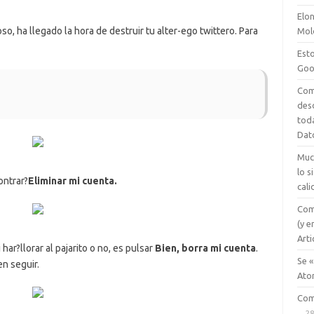
Elon
so, ha llegado la hora de destruir tu alter-ego twittero. Para
Mol
Esto
Goo
Com
des
tod
Dat
Muc
lo 
ontrar?
Eliminar mi cuenta.
cali
Com
(y e
Arti
ar?llorar al pajarito o no, es pulsar
Bien, borra mi cuenta
.
Se «
n seguir.
Ato
Com
28