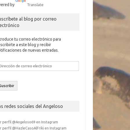
ered by
Translate
uscríbete al blog por correo
lectrónico
troduce tu correo electrónico para
scribirte a este blog y recibir
tificaciones de nuevas entradas.
rección
e
rreo
ectrónico
Suscribir
as redes sociales del Angeloso
r perfil @Angeloso69 en Instagram
r perfil @HazleCasoAlFriki en Instagram