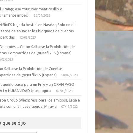
 Draugr, ese Youtuber mentirosillo o
illamente imbecil
26/04/2023
tflixES bajada bestial en Nasdaq Solo un dia
 tarde de anunciar los bloqueos de cuentas
partidas
12/02/2023
 Dummies… Como Saltarse la Prohibición de
ntas Compartidas de @NetflixES (España)
/02/2023
o Saltarse la Prohibición de Cuentas
partidas de @NetflixES (España)
10/02/2023
pequeño paso para un Friki y un GRAN PASO
A LA HUMANIDAD tecnologica.
02/02/2023
aba Group (Aliexpress para los amigos), llega a
aña con una nueva tienda, Miravia
07/12/2022
o que se dijo