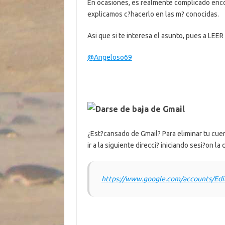
En ocasiones, es realmente complicado encon
explicamos c?hacerlo en las m? conocidas.
Asi que si te interesa el asunto, pues a LEE
@Angeloso69
Darse de baja de Gmail
¿Est?cansado de Gmail? Para eliminar tu cue
ir a la siguiente direcci? iniciando sesi?on la 
https://www.google.com/accounts/Edi