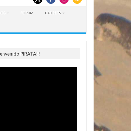
MOS
FORUM
GADGETS
ienvenido PIRATA!!!