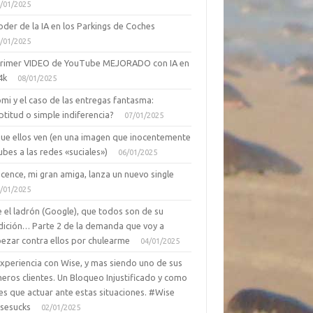
/01/2025
oder de la IA en los Parkings de Coches
/01/2025
primer VIDEO de YouTube MEJORADO con IA en
4k
08/01/2025
mi y el caso de las entregas fantasma:
ptitud o simple indiferencia?
07/01/2025
que ellos ven (en una imagen que inocentemente
ubes a las redes «suciales»)
06/01/2025
cence, mi gran amiga, lanza un nuevo single
/01/2025
 el ladrón (Google), que todos son de su
dición… Parte 2 de la demanda que voy a
ezar contra ellos por chulearme
04/01/2025
Experiencia con Wise, y mas siendo uno de sus
eros clientes. Un Bloqueo Injustificado y como
es que actuar ante estas situaciones. #Wise
sesucks
02/01/2025