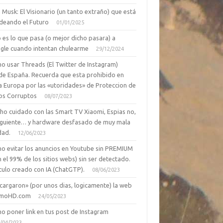
 Musk: El Visionario (un tanto extraño) que está
deando el Futuro
01/01/2025
 es lo que pasa (o mejor dicho pasara) a
gle cuando intentan chulearme
29/12/2024
o usar Threads (El Twitter de Instagram)
de España. Recuerda que esta prohibido en
a Europa por las «utoridades» de Proteccion de
os Corruptos
08/07/2023
ho cuidado con las Smart TV Xiaomi, Espias no,
siguiente… y hardware desfasado de muy mala
dad.
12/06/2023
o evitar los anuncios en Youtube sin PREMIUM
n el 99% de los sitios webs) sin ser detectado.
culo creado con IA (ChatGTP).
08/06/2023
cargaron» (por unos dias, logicamente) la web
moHD.com
24/05/2023
o poner link en tus post de Instagram
/04/2023