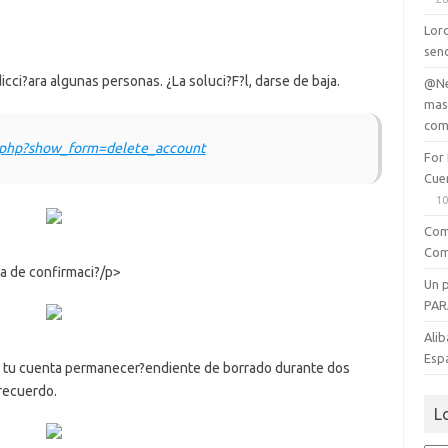
Lord
senc
cci?ara algunas personas. ¿La soluci?F?l, darse de baja.
@Ne
mas
com
ct.php?show_form=delete_account
For
Cue
10
Com
Com
la de confirmaci?/p>
Un 
PAR
Alib
Esp
, tu cuenta permanecer?endiente de borrado durante dos
recuerdo.
L