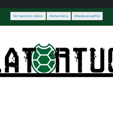
Ver nuestros videos
Memeroteca
#hazlecasoalfriki