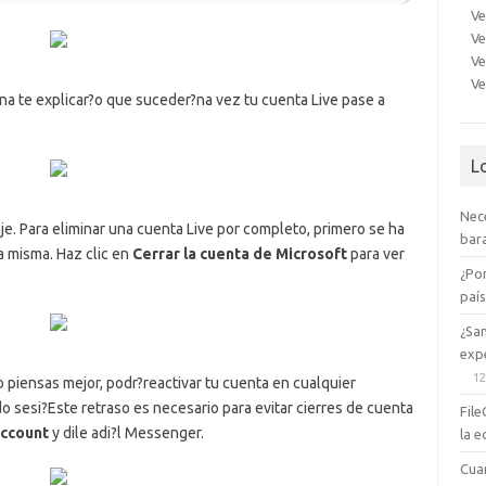
Ve
Ve
Ve
Ve
?na te explicar?o que suceder?na vez tu cuenta Live pase a
L
Nec
e. Para eliminar una cuenta Live por completo, primero se ha
bara
a misma. Haz clic en
Cerrar la cuenta de Microsoft
para ver
¿Po
paí
¿Sa
expe
12
o piensas mejor, podr?reactivar tu cuenta en cualquier
o sesi?Este retraso es necesario para evitar cierres de cuenta
File
account
y dile adi?l Messenger.
la e
Cua