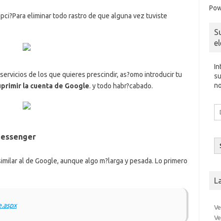
Pow
 opci?Para eliminar todo rastro de que alguna vez tuviste
S
e
In
servicios de los que quieres prescindir, as?omo introducir tu
su
no
primir la cuenta de Google
. y todo habr?cabado.
Di
d
co
el
Messenger
similar al de Google, aunque algo m?larga y pesada. Lo primero
L
.aspx
Ve
Ve