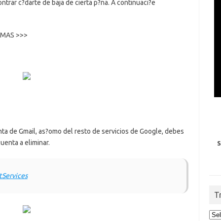
trar c?darte de baja de cierta p?na. A continuaci?e
R MAS >>>
nta de Gmail, as?omo del resto de servicios de Google, debes
cuenta a eliminar.
S
tServices
T