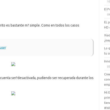
10
El P
09
EL 
grito es bastante m? simple. Como en todos los casos
HD 
Xiao
¿ine
user
Lo 
tu s
Inno
05
Cree
tu cuenta ser?desactivada, pudiendo ser recuperada durante los
con
emp
Mi 
prim
tien
#Wi