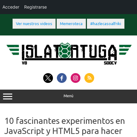
Acceder
Registrarse
Ver nuestros videos
Memeroteca
#hazlecasoalfriki
Saltar
al
contenido
Menú
10 fascinantes experimentos en
JavaScript y HTML5 para hacer