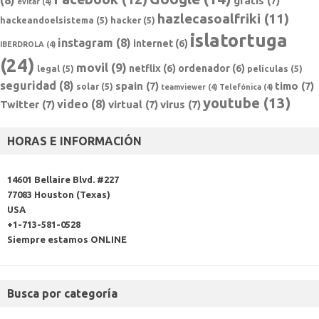
gratis
(7)
evitar
(4)
hazlecasoalfriki
(11)
hackeandoelsistema
(5)
hacker
(5)
islatortuga
instagram
(8)
internet
(6)
IBERDROLA
(4)
(24)
movil
(9)
netflix
(6)
ordenador
(6)
legal
(5)
películas
(5)
seguridad
(8)
spain
(7)
timo
(7)
solar
(5)
teamviewer
(4)
Telefónica
(4)
youtube
(13)
video
(8)
Twitter
(7)
virtual
(7)
virus
(7)
HORAS E INFORMACIÓN
14601 Bellaire Blvd. #227
77083 Houston (Texas)
USA
+1-713-581-0528
Siempre estamos ONLINE
Busca por categoría