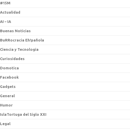
#15M
Actualidad
AI – IA
Buenas Noticias
BuRRocracia Eh!pañola
Ciencia y Tecnologia
Curiosidades
Domotica
Facebook
Gadgets
General
Humor
IslaTortuga del Siglo XXI
Legal