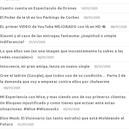
Cuanto cuesta un Espectaculo de Drones
10/01/2025
El Poder de la IA en los Parkings de Coches
09/01/2025
EL primer VIDEO de YouTube MEJORADO con IA en HD 4k
08/01/2025
Xiaomi y el caso de las entregas fantasma: ¿ineptitud o simple
indiferencia?
07/01/2025
Lo que ellos ven (en una imagen que inocentemente tu subes a las
redes «suciales»)
06/01/2025
Innocence, mi gran amiga, lanza un nuevo single
05/01/2025
Cree el ladrón (Google), que todos son de su condición… Parte 2 de
la demanda que voy a empezar contra ellos por chulearme
04/01/2025
Mi Experiencia con Wise, y mas siendo uno de sus primeros clientes.
Un Bloqueo Injustificado y como tienes que actuar ante estas
situaciones. #Wise #Wisesucks
02/01/2025
Elon Musk: El Visionario (un tanto extraño) que está Moldeando el
Futuro
01/01/2025