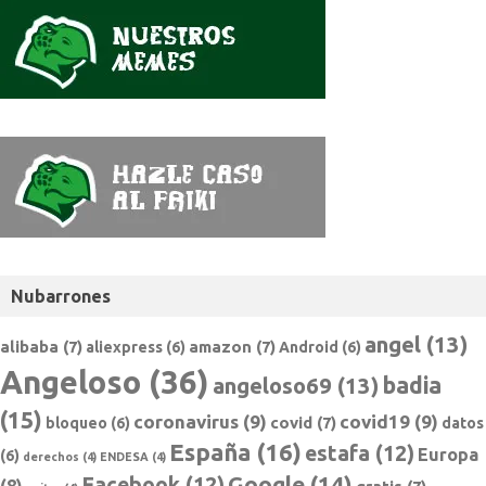
Nubarrones
angel
(13)
alibaba
(7)
amazon
(7)
aliexpress
(6)
Android
(6)
Angeloso
(36)
badia
angeloso69
(13)
(15)
coronavirus
(9)
covid19
(9)
covid
(7)
bloqueo
(6)
datos
España
(16)
estafa
(12)
Europa
(6)
derechos
(4)
ENDESA
(4)
Google
(14)
Facebook
(12)
(8)