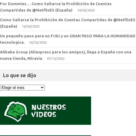
For Dummies… Como Saltarse la Prohibición de Cuentas
Compartidas de @NetflixES (España)
10/02/2023
Como Saltarse la Prohibición de Cuentas Compartidas de @NetflixES
(España)
10/02/2023
Un pequeño paso para un Friki y un GRAN PASO PARA LA HUMANIDAD
tecnologica.
02/02/2023
Alibaba Group (Aliexpress para los amigos), llega a España con una
nueva tienda, Miravia
07/12/2022
Lo que se dijo
Lo
que
se
dijo