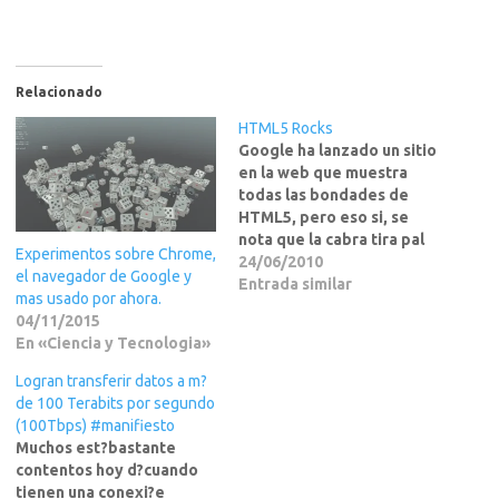
Relacionado
HTML5 Rocks
Google ha lanzado un sitio
en la web que muestra
todas las bondades de
HTML5, pero eso si, se
nota que la cabra tira pal
Experimentos sobre Chrome,
monte, y para verlo al
24/06/2010
el navegador de Google y
100% lo tienes que hacer
Entrada similar
mas usado por ahora.
con su navegador Chrome.
04/11/2015
Ademas como este se
En «Ciencia y Tecnologia»
trata de un pique con IVY
JOE…
Logran transferir datos a m?
de 100 Terabits por segundo
(100Tbps) #manifiesto
Muchos est?bastante
contentos hoy d?cuando
tienen una conexi?e