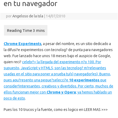
en tu navegador
por
Angeloso de la Isla
|
14/07/2010
Chrome Experiments
, a pesar del nombre, es un sitio dedicado a
la difusi?e experimentos con tecnolog? de punta para navegadores
web. Fue lanzado hace unos 18 meses bajo el auspicio de Google,
quien reci?
celebr?> la llegada del experimento n?o 100. Por
supuesto, JavaScript y HTML5, son las tecnolog? m?relevantes
usadas en el sitio para poner a prueba tu(s) navegador(es). Bueno,
pues aqu?resento una peque?selecci?e
10 experimentos
que
consider?interesantes, creativos y divertidos. Por cierto, muchos de
ellos funcionan mejor con
Chrome y Opera
; ya
hemos hablado un
poco de esto
.
Pues los 10 trucos y la fuente, como es logico en LEER MAS >>>