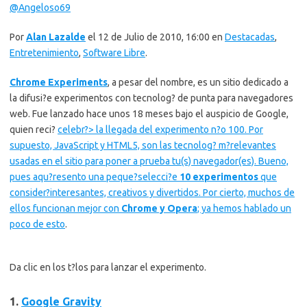
@Angeloso69
Por
Alan Lazalde
el 12 de Julio de 2010, 16:00 en
Destacadas
,
Entretenimiento
,
Software Libre
.
Chrome Experiments
, a pesar del nombre, es un sitio dedicado a
la difusi?e experimentos con tecnolog? de punta para navegadores
web. Fue lanzado hace unos 18 meses bajo el auspicio de Google,
quien reci?
celebr?> la llegada del experimento n?o 100. Por
supuesto, JavaScript y HTML5, son las tecnolog? m?relevantes
usadas en el sitio para poner a prueba tu(s) navegador(es). Bueno,
pues aqu?resento una peque?selecci?e
10 experimentos
que
consider?interesantes, creativos y divertidos. Por cierto, muchos de
ellos funcionan mejor con
Chrome y Opera
; ya
hemos hablado un
poco de esto
.
Da clic en los t?los para lanzar el experimento.
1.
Google Gravity