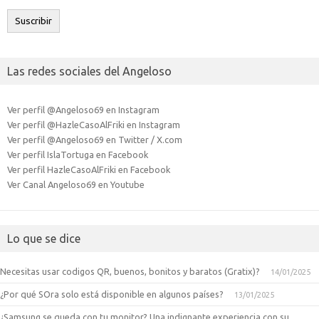
electrónico
Suscribir
Las redes sociales del Angeloso
Ver perfil @Angeloso69 en Instagram
Ver perfil @HazleCasoAlFriki en Instagram
Ver perfil @Angeloso69 en Twitter / X.com
Ver perfil IslaTortuga en Facebook
Ver perfil HazleCasoAlFriki en Facebook
Ver Canal Angeloso69 en Youtube
Lo que se dice
Necesitas usar codigos QR, buenos, bonitos y baratos (Gratix)?
14/01/2025
¿Por qué SOra solo está disponible en algunos países?
13/01/2025
¿Samsung se queda con tu monitor? Una indignante experiencia con su