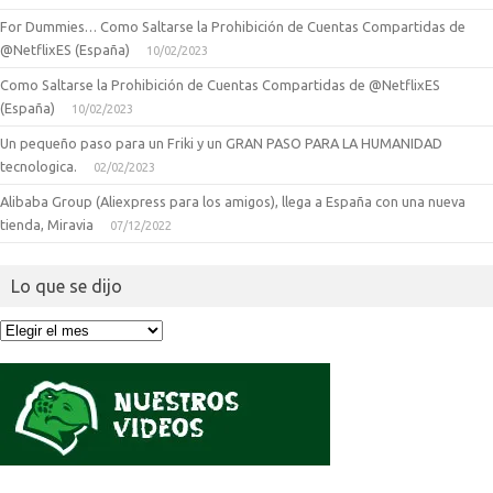
For Dummies… Como Saltarse la Prohibición de Cuentas Compartidas de
@NetflixES (España)
10/02/2023
Como Saltarse la Prohibición de Cuentas Compartidas de @NetflixES
(España)
10/02/2023
Un pequeño paso para un Friki y un GRAN PASO PARA LA HUMANIDAD
tecnologica.
02/02/2023
Alibaba Group (Aliexpress para los amigos), llega a España con una nueva
tienda, Miravia
07/12/2022
Lo que se dijo
Lo
que
se
dijo