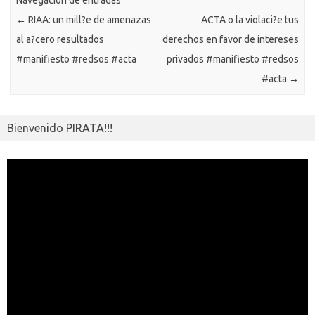
ik
ti
←
RIAA: un mill?e de amenazas
ACTA o la violaci?e tus
i
r
al a?cero resultados
derechos en favor de intereses
#manifiesto #redsos #acta
privados #manifiesto #redsos
#acta
→
Bienvenido PIRATA!!!