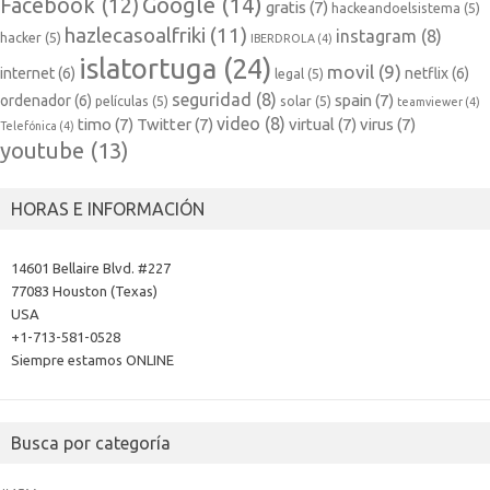
Google
(14)
Facebook
(12)
gratis
(7)
hackeandoelsistema
(5)
hazlecasoalfriki
(11)
instagram
(8)
hacker
(5)
IBERDROLA
(4)
islatortuga
(24)
movil
(9)
internet
(6)
netflix
(6)
legal
(5)
seguridad
(8)
spain
(7)
ordenador
(6)
películas
(5)
solar
(5)
teamviewer
(4)
video
(8)
timo
(7)
Twitter
(7)
virtual
(7)
virus
(7)
Telefónica
(4)
youtube
(13)
HORAS E INFORMACIÓN
14601 Bellaire Blvd. #227
77083 Houston (Texas)
USA
+1-713-581-0528
Siempre estamos ONLINE
Busca por categoría