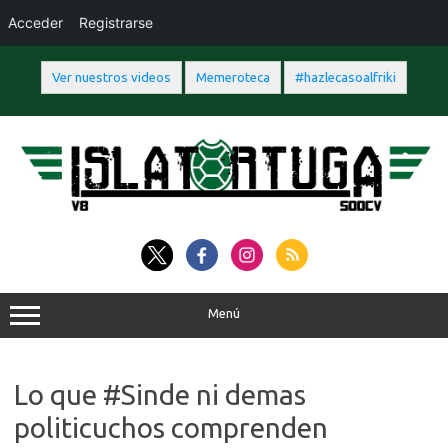
Acceder
Registrarse
Ver nuestros videos
Memeroteca
#hazlecasoalfriki
Saltar
al
contenido
Menú
Lo que #Sinde ni demas
politicuchos comprenden