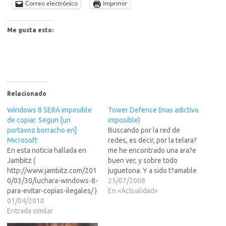
Correo electrónico
Imprimir
Me gusta esto:
Relacionado
Windows 8 SERA imposible
Tower Defence (mas adictivo
de copiar. Segun [un
imposible)
portavoz borracho en]
Buscando por la red de
Microsoft
redes, es decir, por la telara?
En esta noticia hallada en
me he encontrado una ara?e
Jambitz (
buen ver, y sobre todo
http://www.jambitz.com/201
juguetona. Y a sido t?amable
0/03/30/luchara-windows-8-
esta buena ara?ue me a
25/07/2008
para-evitar-copias-ilegales/ )
mostrado un juego a mi
En «Actualidad»
nos encontramos que los de
01/04/2010
entender magn?co y todo
Microsoft no adelantan nada
Entrada similar
casi por casualidad. Es el cl?
de las novedades que tendra
co juego de las torretas,