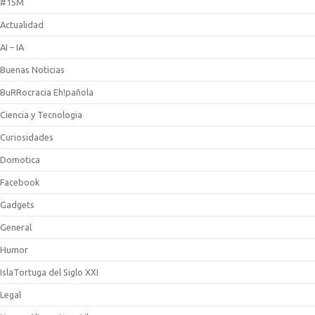
#15M
Actualidad
AI – IA
Buenas Noticias
BuRRocracia Eh!pañola
Ciencia y Tecnologia
Curiosidades
Domotica
Facebook
Gadgets
General
Humor
IslaTortuga del Siglo XXI
Legal