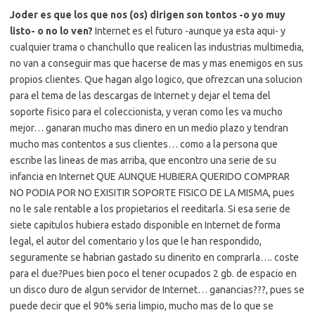
Joder es que los que nos (os) dirigen son tontos -o yo muy
listo- o no lo ven?
Internet es el futuro -aunque ya esta aqui- y
cualquier trama o chanchullo que realicen las industrias multimedia,
no van a conseguir mas que hacerse de mas y mas enemigos en sus
propios clientes. Que hagan algo logico, que ofrezcan una solucion
para el tema de las descargas de Internet y dejar el tema del
soporte fisico para el coleccionista, y veran como les va mucho
mejor… ganaran mucho mas dinero en un medio plazo y tendran
mucho mas contentos a sus clientes… como a la persona que
escribe las lineas de mas arriba, que encontro una serie de su
infancia en Internet QUE AUNQUE HUBIERA QUERIDO COMPRAR
NO PODIA POR NO EXISITIR SOPORTE FISICO DE LA MISMA, pues
no le sale rentable a los propietarios el reeditarla. Si esa serie de
siete capitulos hubiera estado disponible en Internet de forma
legal, el autor del comentario y los que le han respondido,
seguramente se habrian gastado su dinerito en comprarla…. coste
para el due?Pues bien poco el tener ocupados 2 gb. de espacio en
un disco duro de algun servidor de Internet… ganancias???, pues se
puede decir que el 90% seria limpio, mucho mas de lo que se