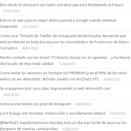
Elon Musk: El Visionario (un tanto extraño) que está Moldeando el Futuro
01/01/2025
Esto es lo que pasa (o mejor dicho pasara) a Google cuando intentan
chulearme
29/12/2024
Como usar Threads (El Twitter de Instagram) desde España. Recuerda que
esta prohibido en toda Europa por las «utoridades» de Proteccion de Datos
Corruptos
08/07/2023
Mucho cuidado con las Smart TV Xiaomi, Espias no, lo siguiente… y hardware
desfasado de muy mala calidad.
12/06/2023
Como evitar los anuncios en Youtube sin PREMIUM (y en el 99% de los sitios
webs) sin ser detectado. Articulo creado con IA (ChatGTP).
08/06/2023
Se «cargaron» (por unos dias, logicamente) la web AtomoHD.com
24/05/2023
Como poner link en tus post de Instagram
28/04/2023
Lord Draugr, ese Youtuber mentirosillo o sencillamente imbecil
26/04/2023
@NetflixES bajada bestial en Nasdaq Solo un dia mas tarde de anunciar los
bloqueos de cuentas compartidas
12/02/2023