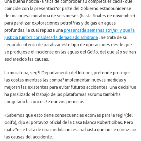
Una buena noticia -a falta de comprobar su completa eficacia- que
coincide con la presentaci?or parte del Gobierno estadounidense
de una nueva moratoria de seis meses (hasta finales de noviembre)
para paralizar exploraciones petrol?ras y de gas en aguas
profundas, la cual replaza una
presentada semanas atr?/a> y que
la
justicia tumb?r considerarla demasiado arbitraria
. Se trata de su
segundo intento de paralizar este tipo de operaciones desde que
se produjese el incidente en las aguas del Golfo, del que a?o se han
esclarecido las causas.
La moratoria, seg?l Departamento del Interior, pretende proteger
las costas mientras las compa? implementan nuevas medidas y
mejoran las existentes para evitar futuros accidentes. Una decisi?ue
ha paralizado el trabajo de las plataformas as?omo tambi?ha
congelado la concesi?e nuevos permisos.
«Sabemos que esto tiene consecuencias econ?as para la regi?(del
Golfo), dijo el portavoz oficial de la Casa Blanca Robert Gibas. Pero
matiz?e se trata de una medida necesaria hasta que no se conozcan
las causas del accidente.