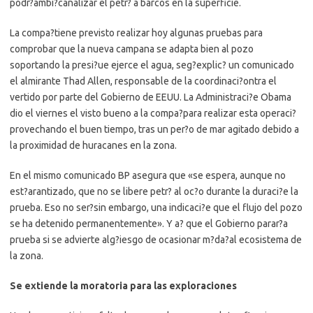
podr?ambi?canalizar el petr? a barcos en la superficie.
La compa?tiene previsto realizar hoy algunas pruebas para
comprobar que la nueva campana se adapta bien al pozo
soportando la presi?ue ejerce el agua, seg?explic? un comunicado
el almirante Thad Allen, responsable de la coordinaci?ontra el
vertido por parte del Gobierno de EEUU. La Administraci?e Obama
dio el viernes el visto bueno a la compa?para realizar esta operaci?
provechando el buen tiempo, tras un per?o de mar agitado debido a
la proximidad de huracanes en la zona.
En el mismo comunicado BP asegura que «se espera, aunque no
est?arantizado, que no se libere petr? al oc?o durante la duraci?e la
prueba. Eso no ser?sin embargo, una indicaci?e que el flujo del pozo
se ha detenido permanentemente». Y a? que el Gobierno parar?a
prueba si se advierte alg?iesgo de ocasionar m?da?al ecosistema de
la zona.
Se extiende la moratoria para las exploraciones