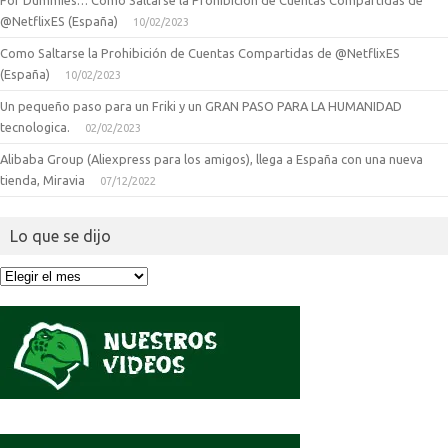
For Dummies… Como Saltarse la Prohibición de Cuentas Compartidas de
@NetflixES (España)
10/02/2023
Como Saltarse la Prohibición de Cuentas Compartidas de @NetflixES
(España)
10/02/2023
Un pequeño paso para un Friki y un GRAN PASO PARA LA HUMANIDAD
tecnologica.
02/02/2023
Alibaba Group (Aliexpress para los amigos), llega a España con una nueva
tienda, Miravia
07/12/2022
Lo que se dijo
Lo
que
se
dijo