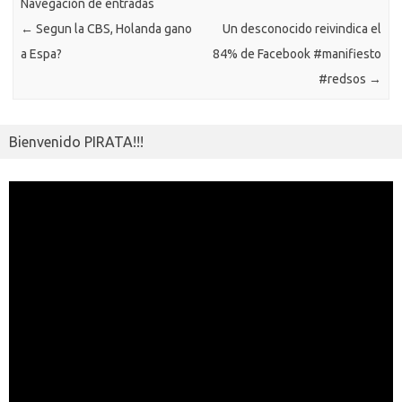
ik
Navegación de entradas
ti
←
Segun la CBS, Holanda gano
Un desconocido reivindica el
i
r
a Espa?
84% de Facebook #manifiesto
#redsos
→
Bienvenido PIRATA!!!