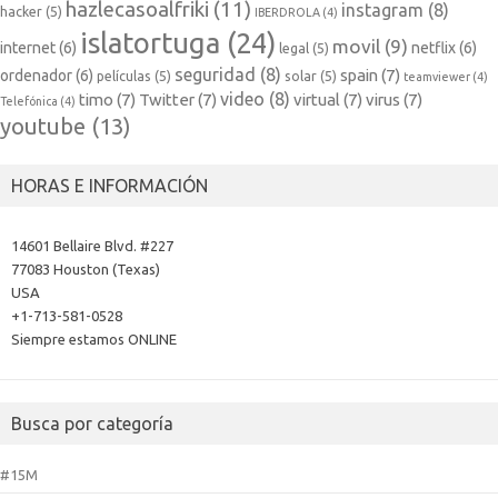
hazlecasoalfriki
(11)
instagram
(8)
hacker
(5)
IBERDROLA
(4)
islatortuga
(24)
movil
(9)
internet
(6)
netflix
(6)
legal
(5)
seguridad
(8)
spain
(7)
ordenador
(6)
películas
(5)
solar
(5)
teamviewer
(4)
video
(8)
timo
(7)
Twitter
(7)
virtual
(7)
virus
(7)
Telefónica
(4)
youtube
(13)
HORAS E INFORMACIÓN
14601 Bellaire Blvd. #227
77083 Houston (Texas)
USA
+1-713-581-0528
Siempre estamos ONLINE
Busca por categoría
#15M