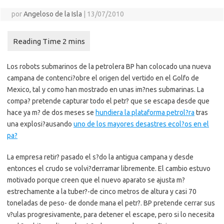
por
Angeloso de la Isla
|
13/07/2010
Los robots submarinos de la petrolera BP han colocado una nueva
campana de contenci?obre el origen del vertido en el Golfo de
Mexico, tal y como han mostrado en unas im?nes submarinas. La
compa? pretende capturar todo el petr? que se escapa desde que
hace ya m? de dos meses se
hundiera la plataforma petrol?ra
tras
una explosi?ausando
uno de los mayores desastres ecol?os en el
pa?
La empresa retir? pasado el s?do la antigua campana y desde
entonces el crudo se volvi?derramar libremente. El cambio estuvo
motivado porque creen que el nuevo aparato se ajusta m?
estrechamente a la tuber?-de cinco metros de altura y casi 70
toneladas de peso- de donde mana el petr?. BP pretende cerrar sus
v?ulas progresivamente, para detener el escape, pero si lo necesita