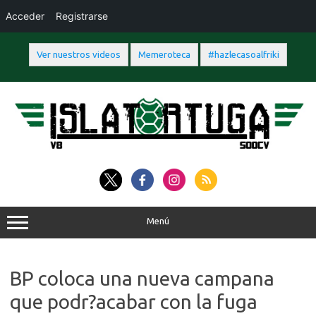
Acceder
Registrarse
Ver nuestros videos
Memeroteca
#hazlecasoalfriki
Saltar
al
contenido
Menú
BP coloca una nueva campana
que podr?acabar con la fuga