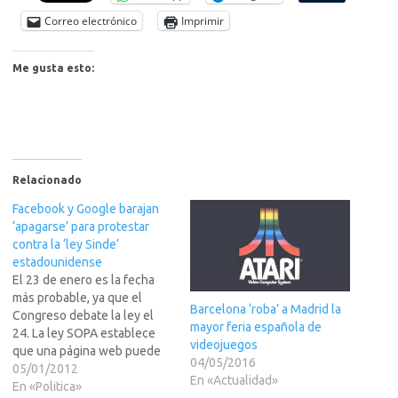
Correo electrónico
Imprimir
Me gusta esto:
Relacionado
Facebook y Google barajan
‘apagarse’ para protestar
contra la ‘ley Sinde’
estadounidense
El 23 de enero es la fecha
más probable, ya que el
Barcelona ‘roba’ a Madrid la
Congreso debate la ley el
mayor feria española de
24. La ley SOPA establece
videojuegos
que una página web puede
04/05/2016
ser clausurada de forma
05/01/2012
En «Actualidad»
cautelar, sin juicio, si es
En «Politica»