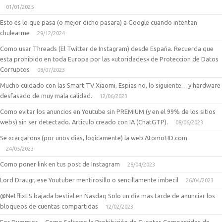
01/01/2025
Esto es lo que pasa (o mejor dicho pasara) a Google cuando intentan
chulearme
29/12/2024
Como usar Threads (El Twitter de Instagram) desde España. Recuerda que
esta prohibido en toda Europa por las «utoridades» de Proteccion de Datos
Corruptos
08/07/2023
Mucho cuidado con las Smart TV Xiaomi, Espias no, lo siguiente… y hardware
desfasado de muy mala calidad.
12/06/2023
Como evitar los anuncios en Youtube sin PREMIUM (y en el 99% de los sitios
webs) sin ser detectado. Articulo creado con IA (ChatGTP).
08/06/2023
Se «cargaron» (por unos dias, logicamente) la web AtomoHD.com
24/05/2023
Como poner link en tus post de Instagram
28/04/2023
Lord Draugr, ese Youtuber mentirosillo o sencillamente imbecil
26/04/2023
@NetflixES bajada bestial en Nasdaq Solo un dia mas tarde de anunciar los
bloqueos de cuentas compartidas
12/02/2023