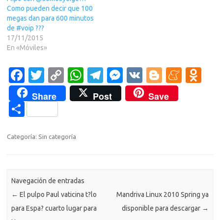
Como pueden decir que 100
megas dan para 600 minutos
de #voip ???
17/11/2015
En «Móviles»
Fa
T
C
W
T
M
V
Bl
M
O
c
w
o
h
el
es
K
o
e
d
Share
Post
Save
e
it
p
at
e
se
g
n
n
C
b
te
y
s
gr
n
g
e
o
o
o
r
Li
A
a
g
er
a
kl
m
Categoría: Sin categoría
o
n
p
m
er
m
as
p
k
k
p
e
sn
ar
ik
Navegación de entradas
ti
←
El pulpo Paul vaticina t?lo
Mandriva Linux 2010 Spring ya
i
r
para Espa? cuarto lugar para
disponible para descargar
→