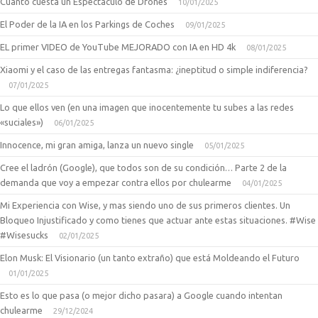
Cuanto cuesta un Espectaculo de Drones
10/01/2025
El Poder de la IA en los Parkings de Coches
09/01/2025
EL primer VIDEO de YouTube MEJORADO con IA en HD 4k
08/01/2025
Xiaomi y el caso de las entregas fantasma: ¿ineptitud o simple indiferencia?
07/01/2025
Lo que ellos ven (en una imagen que inocentemente tu subes a las redes
«suciales»)
06/01/2025
Innocence, mi gran amiga, lanza un nuevo single
05/01/2025
Cree el ladrón (Google), que todos son de su condición… Parte 2 de la
demanda que voy a empezar contra ellos por chulearme
04/01/2025
Mi Experiencia con Wise, y mas siendo uno de sus primeros clientes. Un
Bloqueo Injustificado y como tienes que actuar ante estas situaciones. #Wise
#Wisesucks
02/01/2025
Elon Musk: El Visionario (un tanto extraño) que está Moldeando el Futuro
01/01/2025
Esto es lo que pasa (o mejor dicho pasara) a Google cuando intentan
chulearme
29/12/2024