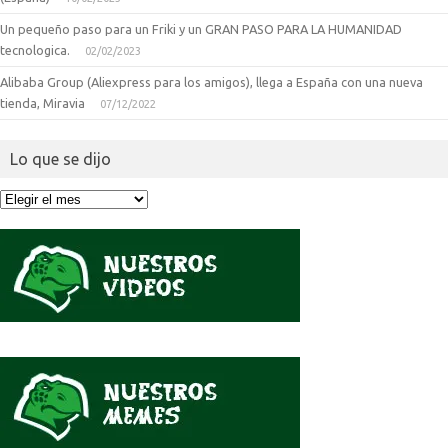
Un pequeño paso para un Friki y un GRAN PASO PARA LA HUMANIDAD
tecnologica.
02/02/2023
Alibaba Group (Aliexpress para los amigos), llega a España con una nueva
tienda, Miravia
07/12/2022
Lo que se dijo
Lo
que
se
dijo