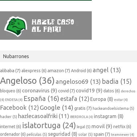
Nubarrones
angel
(13)
alibaba
(7)
amazon
(7)
aliexpress
(6)
Android
(6)
Angeloso
(36)
badia
(15)
angeloso69
(13)
coronavirus
(9)
covid19
(9)
covid
(7)
bloqueo
(6)
datos
(6)
derechos
España
(16)
estafa
(12)
Europa
(8)
(4)
ENDESA
(4)
evitar
(4)
Google
(14)
Facebook
(12)
gratis
(7)
hackeandoelsistema
(5)
hazlecasoalfriki
(11)
instagram
(8)
hacker
(5)
IBERDROLA
(4)
islatortuga
(24)
movil
(9)
internet
(6)
netflix
(6)
legal
(5)
seguridad
(8)
spain
(7)
ordenador
(6)
películas
(5)
solar
(5)
teamviewer
(4)