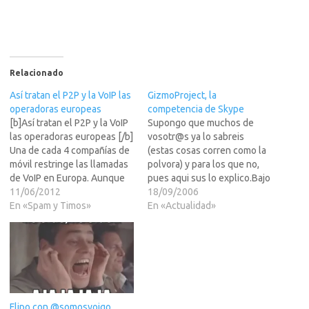
Relacionado
Así tratan el P2P y la VoIP las
GizmoProject, la
operadoras europeas
competencia de Skype
[b]Así tratan el P2P y la VoIP
Supongo que muchos de
las operadoras europeas [/b]
vosotr@s ya lo sabreis
Una de cada 4 compañías de
(estas cosas corren como la
móvil restringe las llamadas
polvora) y para los que no,
de VoIP en Europa. Aunque
pues aqui sus lo explico.Bajo
en el 44% de los LEER MAS
11/06/2012
el nombre del Gremlin
18/09/2006
>>>casos, este límite está
En «Spam y Timos»
bueno, al fin alguien le hace
En «Actualidad»
sólo indicado en el contrato.
la competencia a Skype y
En la práctica, es
ademas mucho mejor en
técnicamente posible usar
calidad de sonido y en
programas…
compatiblidad con…
Flipo con @somosyoigo…