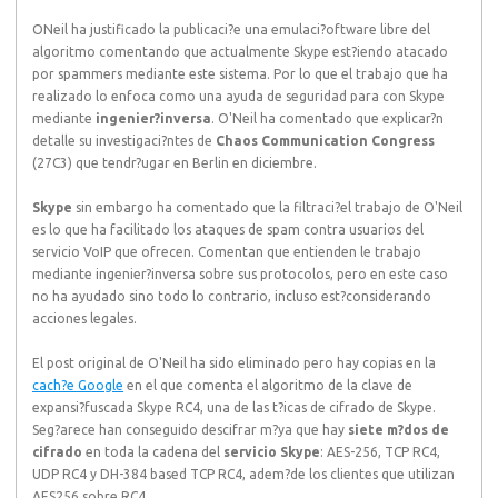
ONeil ha justificado la publicaci?e una emulaci?oftware libre del
algoritmo comentando que actualmente Skype est?iendo atacado
por spammers mediante este sistema. Por lo que el trabajo que ha
realizado lo enfoca como una ayuda de seguridad para con Skype
mediante
ingenier?inversa
. O'Neil ha comentado que explicar?n
detalle su investigaci?ntes de
Chaos Communication Congress
(27C3) que tendr?ugar en Berlin en diciembre.
Skype
sin embargo ha comentado que la filtraci?el trabajo de O'Neil
es lo que ha facilitado los ataques de spam contra usuarios del
servicio VoIP que ofrecen. Comentan que entienden le trabajo
mediante ingenier?inversa sobre sus protocolos, pero en este caso
no ha ayudado sino todo lo contrario, incluso est?considerando
acciones legales.
El post original de O'Neil ha sido eliminado pero hay copias en la
cach?e Google
en el que comenta el algoritmo de la clave de
expansi?fuscada Skype RC4, una de las t?icas de cifrado de Skype.
Seg?arece han conseguido descifrar m?ya que hay
siete m?dos de
cifrado
en toda la cadena del
servicio Skype
: AES-256, TCP RC4,
UDP RC4 y DH-384 based TCP RC4, adem?de los clientes que utilizan
AES256 sobre RC4.