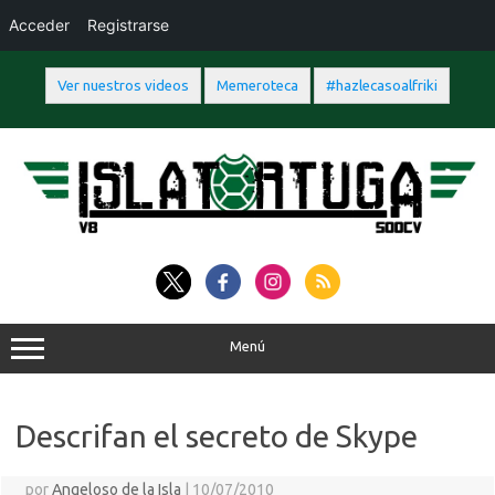
Acceder
Registrarse
Ver nuestros videos
Memeroteca
#hazlecasoalfriki
Saltar
al
contenido
Menú
Descrifan el secreto de Skype
por
Angeloso de la Isla
|
10/07/2010