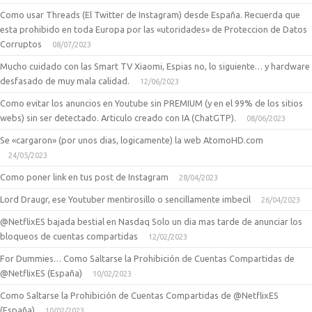
Como usar Threads (El Twitter de Instagram) desde España. Recuerda que
esta prohibido en toda Europa por las «utoridades» de Proteccion de Datos
Corruptos
08/07/2023
Mucho cuidado con las Smart TV Xiaomi, Espias no, lo siguiente… y hardware
desfasado de muy mala calidad.
12/06/2023
Como evitar los anuncios en Youtube sin PREMIUM (y en el 99% de los sitios
webs) sin ser detectado. Articulo creado con IA (ChatGTP).
08/06/2023
Se «cargaron» (por unos dias, logicamente) la web AtomoHD.com
24/05/2023
Como poner link en tus post de Instagram
28/04/2023
Lord Draugr, ese Youtuber mentirosillo o sencillamente imbecil
26/04/2023
@NetflixES bajada bestial en Nasdaq Solo un dia mas tarde de anunciar los
bloqueos de cuentas compartidas
12/02/2023
For Dummies… Como Saltarse la Prohibición de Cuentas Compartidas de
@NetflixES (España)
10/02/2023
Como Saltarse la Prohibición de Cuentas Compartidas de @NetflixES
(España)
10/02/2023