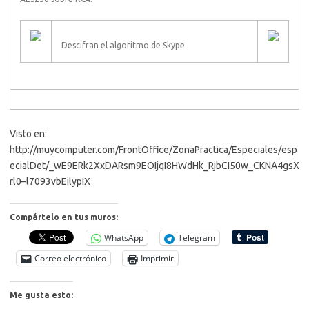
Descifran el algoritmo de Skype
Visto en:
http://muycomputer.com/FrontOffice/ZonaPractica/Especiales/esp
ecialDet/_wE9ERk2XxDARsm9EOIjqI8HWdHk_RjbCI50w_CKNA4gsX
rl0–l7093vbEilypIX
Compártelo en tus muros:
WhatsApp
Telegram
Correo electrónico
Imprimir
Me gusta esto: